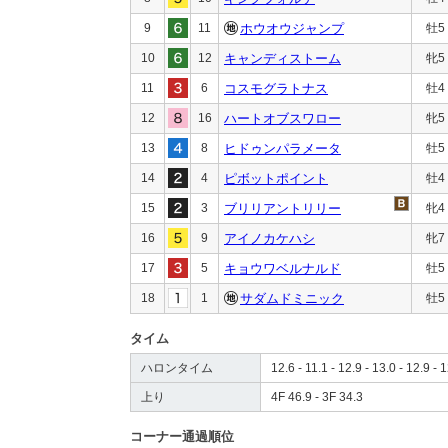
9
11
ホウオウジャンプ
牡5
10
12
キャンディストーム
牝5
11
6
コスモグラトナス
牡4
12
16
ハートオブスワロー
牝5
13
8
ヒドゥンパラメータ
牡5
14
4
ピボットポイント
牡4
15
3
ブリリアントリリー
牝4
16
9
アイノカケハシ
牝7
17
5
キョウワベルナルド
牡5
18
1
サダムドミニック
牡5
タイム
ハロンタイム
12.6 - 11.1 - 12.9 - 13.0 - 12.9 - 1
上り
4F 46.9 - 3F 34.3
コーナー通過順位