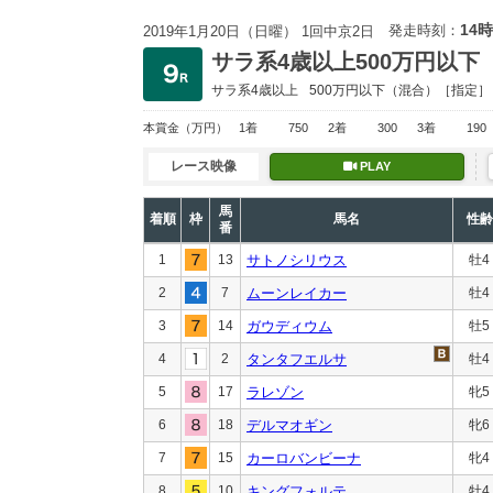
14時
発走時刻：
2019年1月20日（日曜） 1回中京2日
サラ系4歳以上500万円以下
サラ系4歳以上
500万円以下
（混合）［指定］
本賞金
（万円）
1着
750
2着
300
3着
190
レース映像
PLAY
馬
着順
枠
馬名
性齢
番
1
13
サトノシリウス
牡4
2
7
ムーンレイカー
牡4
3
14
ガウディウム
牡5
4
2
タンタフエルサ
牡4
5
17
ラレゾン
牝5
6
18
デルマオギン
牝6
7
15
カーロバンビーナ
牝4
8
10
キングフォルテ
牡4