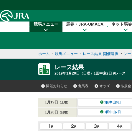
本文へ移動する
競馬メニュー
馬券・JRA-UMACA
ネット馬券
ホーム
>
競馬メニュー
>
レース結果 開催選択
>
レー
レース結果
2019年1月20日（日曜）1回中京2日 9レース
開催お知らせ
出馬表
オッズ
払戻金
1月19日
1回中山6日
（土曜）
1月20日
1回中山7日
（日曜）