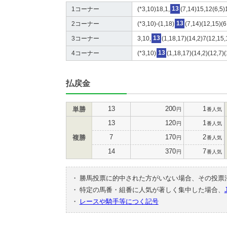
1コーナー
(*3,10)18,1,
13
(7,14)15,12(6,5)
2コーナー
(*3,10)-(1,18)
13
(7,14)(12,15)(6
3コーナー
3,10,
13
(1,18,17)(14,2)7(12,15,
4コーナー
(*3,10)
13
(1,18,17)(14,2)(12,7)(
払戻金
13
200
1
単勝
円
番人気
13
120
1
円
番人気
7
170
2
複勝
円
番人気
14
370
7
円
番人気
・
勝馬投票に的中された方がいない場合、その投票
・
特定の馬番・組番に人気が著しく集中した場合、
・
レースや騎手等につく記号