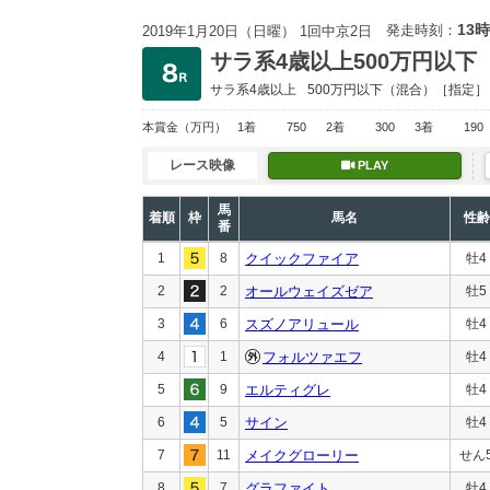
13時
発走時刻：
2019年1月20日（日曜） 1回中京2日
サラ系4歳以上500万円以下
サラ系4歳以上
500万円以下
（混合）［指定］
本賞金
（万円）
1着
750
2着
300
3着
190
レース映像
PLAY
馬
着順
枠
馬名
性齢
番
1
8
クイックファイア
牡4
2
2
オールウェイズゼア
牡5
3
6
スズノアリュール
牡4
4
1
フォルツァエフ
牡4
5
9
エルティグレ
牡4
6
5
サイン
牡4
7
11
メイクグローリー
せん
8
7
グラファイト
牡4