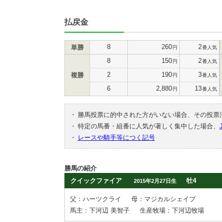
払戻金
8
260
2
単勝
円
番人気
8
150
2
円
番人気
2
190
3
複勝
円
番人気
6
2,880
13
円
番人気
・
勝馬投票に的中された方がいない場合、その投票
・
特定の馬番・組番に人気が著しく集中した場合、
・
レースや騎手等につく記号
勝馬の紹介
クイックファイア
牡4
2015年2月27日生
父：ハーツクライ
母：マジカルシェイプ
馬主：下河辺 美智子
生産牧場：下河辺牧場