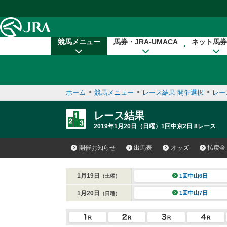
本文へ移動する
競馬メニュー
馬券・JRA-UMACA
ネット馬券
ホーム
>
競馬メニュー
>
レース結果 開催選択
>
レー
レース結果
2019年1月20日（日曜）1回中京2日 8レース
開催お知らせ
出馬表
オッズ
払戻金
1月19日
1回中山6日
（土曜）
1月20日
1回中山7日
（日曜）