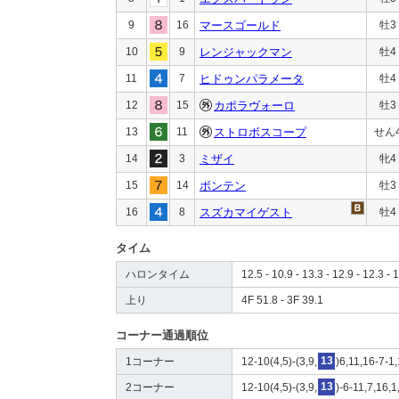
9
16
マースゴールド
牡3
10
9
レンジャックマン
牡4
11
7
ヒドゥンパラメータ
牡4
12
15
カポラヴォーロ
牡3
13
11
ストロボスコープ
せん
14
3
ミザイ
牝4
15
14
ボンテン
牡3
16
8
スズカマイゲスト
牡4
タイム
ハロンタイム
12.5 - 10.9 - 13.3 - 12.9 - 12.3 - 
上り
4F 51.8 - 3F 39.1
コーナー通過順位
1コーナー
12-10(4,5)-(3,9,
13
)6,11,16-7-1,
2コーナー
12-10(4,5)-(3,9,
13
)-6-11,7,16,1