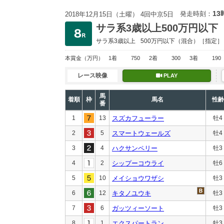
13
発走時刻：
2018年12月15日（土曜） 4回中京5日
サラ系3歳以上500万円以下
サラ系3歳以上
500万円以下
（混合）［指定］
本賞金
（万円）
1着
750
2着
300
3着
190
レース映像
PLAY
馬
着順
枠
馬名
性齢
番
1
13
スズカフューラー
牡4
2
5
スマートウェールズ
牡4
3
4
ハクサンペリー
牡3
4
2
シップーコウライ
牡6
5
10
メイショウワザシ
牡3
6
12
キタノユウキ
牡3
7
6
ガッツィーソート
牡3
8
1
エクスパートラン
牡3