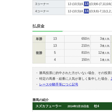
3コーナー
12-(10,5)(4,
13
)(3,9)6-(7,11)16(
4コーナー
12-(10,5)(4,
13
)(3,9,6)-7,11(1,2
払戻金
13
650
3
単勝
円
番人気
13
210
3
円
番人気
5
810
12
複勝
円
番人気
4
150
1
円
番人気
・
勝馬投票に的中された方がいない場合、その投票
・
特定の馬番・組番に人気が著しく集中した場合、
・
レースや騎手等につく記号
勝馬の紹介
スズカフューラー
牡4
2014年3月15日生