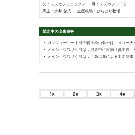
父：スズカフェニックス
母：スズカフローラ
馬主：永井 啓弍
生産牧場：びらとり牧場
競走中の出来事等
・
ガッツィーソート号の騎手松山弘平は，４コーナ
・
メイショウワザシ号は，競走中に疾病〔鼻出血〕
・
メイショウワザシ号は，「鼻出血による出走制限