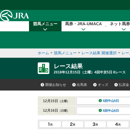
本文へ移動する
競馬メニュー
馬券・JRA-UMACA
ネット馬券
ホーム
>
競馬メニュー
>
レース結果 開催選択
>
レー
レース結果
2018年12月15日（土曜）4回中京5日 8レース
開催お知らせ
出馬表
オッズ
払戻金
12月15日
5回中山5日
（土曜）
12月16日
5回中山6日
（日曜）