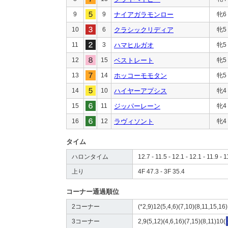
9
9
ナイアガラモンロー
牝6
10
6
クラシックリディア
牝5
11
3
ハマヒルガオ
牝5
12
15
ベストレート
牝5
13
14
ホッコーモモタン
牝5
14
10
ハイヤーアプシス
牝4
15
11
ジッパーレーン
牝4
16
12
ラヴィソント
牝4
タイム
ハロンタイム
12.7 - 11.5 - 12.1 - 12.1 - 11.9 - 1
上り
4F 47.3 - 3F 35.4
コーナー通過順位
2コーナー
(*2,9)12(5,4,6)(7,10)(8,11,15,16)
3コーナー
2,9(5,12)(4,6,16)(7,15)(8,11)10(