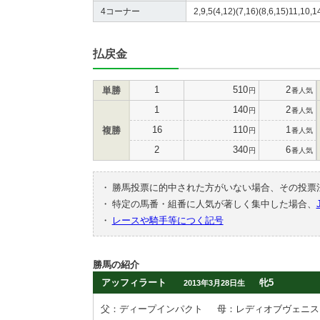
4コーナー
2,9,5(4,12)(7,16)(8,6,15)11,10,1
払戻金
1
510
2
単勝
円
番人気
1
140
2
円
番人気
16
110
1
複勝
円
番人気
2
340
6
円
番人気
・
勝馬投票に的中された方がいない場合、その投票
・
特定の馬番・組番に人気が著しく集中した場合、
・
レースや騎手等につく記号
勝馬の紹介
アッフィラート
牝5
2013年3月28日生
父：ディープインパクト
母：レディオブヴェニス