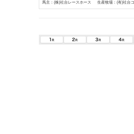
馬主：(株)社台レースホース
生産牧場：(有)社台