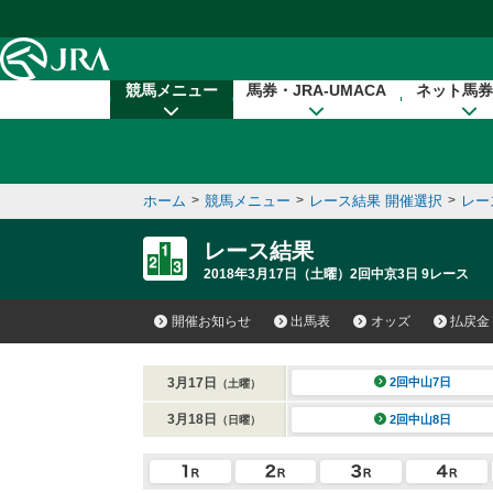
本文へ移動する
競馬メニュー
馬券・JRA-UMACA
ネット馬券
ホーム
>
競馬メニュー
>
レース結果 開催選択
>
レー
レース結果
2018年3月17日（土曜）2回中京3日 9レース
開催お知らせ
出馬表
オッズ
払戻金
3月17日
2回中山7日
（土曜）
3月18日
2回中山8日
（日曜）