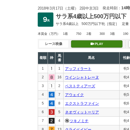
14時
発走時刻：
2018年3月17日（土曜） 2回中京3日
サラ系4歳以上500万円以下
サラ系4歳以上
500万円以下
牝［指定］
定量
本賞金
（万円）
1着
750
2着
300
3着
190
レース映像
PLAY
馬
着順
枠
馬名
性齢
番
1
1
アッフィラート
牝5
2
16
ウインシャトレーヌ
牝4
3
2
ベストティアーズ
牝4
4
7
アウェイク
牝5
5
8
エクストラファイン
牝6
6
5
ネオヴィットーリア
牝4
7
4
ツキノミチ
牝4
8
13
クライベイビー
牝4