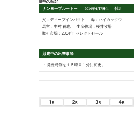
勝馬の紹介
ナンヨープルートー
牡3
2014年4月7日生
父：ディープインパクト
母：ハイカックウ
馬主：中村 德也
生産牧場：桜井牧場
取引市場：2014年
セレクトセール
競走中の出来事等
・
発走時刻を１５時０１分に変更。