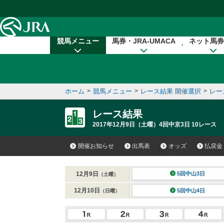
本文へ移動する
競馬メニュー
馬券・JRA-UMACA
ネット馬券
ホーム
>
競馬メニュー
>
レース結果 開催選択
>
レー
レース結果
2017年12月9日（土曜）4回中京3日 10レース
開催お知らせ
出馬表
オッズ
払戻金
12月9日
5回中山3日
（土曜）
12月10日
5回中山4日
（日曜）