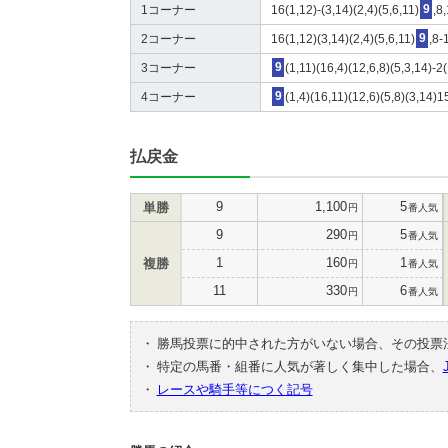
1コーナー
16(1,12)-(3,14)(2,4)(5,6,11)
9
,8
2コーナー
16(1,12)(3,14)(2,4)(5,6,11)
9
,8-
3コーナー
9
(1,11)(16,4)(12,6,8)(5,3,14)-2
4コーナー
9
(1,4)(16,11)(12,6)(5,8)(3,14)1
払戻金
9
1,100
5
単勝
円
番人気
9
290
5
円
番人気
1
160
1
複勝
円
番人気
11
330
6
円
番人気
・
勝馬投票に的中された方がいない場合、その投票
・
特定の馬番・組番に人気が著しく集中した場合、
・
レースや騎手等につく記号