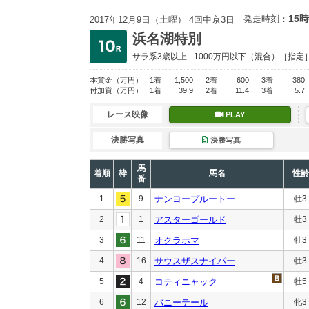
15時
発走時刻：
2017年12月9日（土曜） 4回中京3日
浜名湖特別
サラ系3歳以上
1000万円以下
（混合）［指定
本賞金
（万円）
1着
1,500
2着
600
3着
380
付加賞
（万円）
1着
39.9
2着
11.4
3着
5.7
レース映像
PLAY
決勝写真
決勝写真
馬
着順
枠
馬名
性齢
番
1
9
ナンヨープルートー
牡3
2
1
アスターゴールド
牡3
3
11
オクラホマ
牡3
4
16
サウスザスナイパー
牡3
5
4
コティニャック
牡5
6
12
バニーテール
牝3