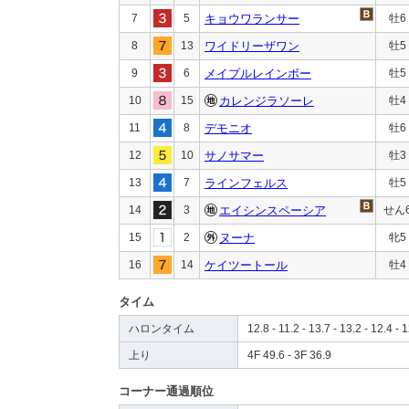
7
5
キョウワランサー
牡6
8
13
ワイドリーザワン
牡5
9
6
メイプルレインボー
牡5
10
15
カレンジラソーレ
牡4
11
8
デモニオ
牡6
12
10
サノサマー
牡3
13
7
ラインフェルス
牡5
14
3
エイシンスペーシア
せん
15
2
ヌーナ
牝5
16
14
ケイツートール
牡4
タイム
ハロンタイム
12.8 - 11.2 - 13.7 - 13.2 - 12.4 - 1
上り
4F 49.6 - 3F 36.9
コーナー通過順位