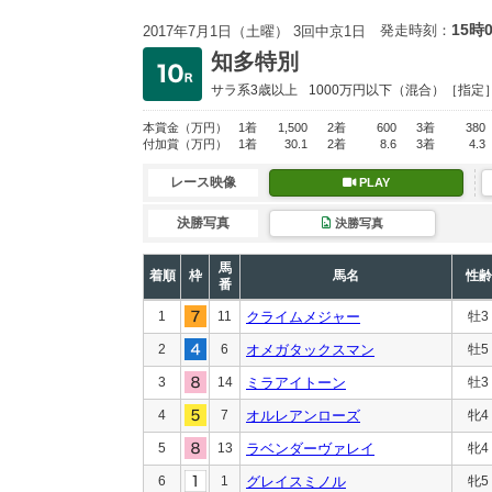
15時
発走時刻：
2017年7月1日（土曜） 3回中京1日
知多特別
サラ系3歳以上
1000万円以下
（混合）［指定
本賞金
（万円）
1着
1,500
2着
600
3着
380
付加賞
（万円）
1着
30.1
2着
8.6
3着
4.3
レース映像
PLAY
決勝写真
決勝写真
馬
着順
枠
馬名
性齢
番
1
11
クライムメジャー
牡3
2
6
オメガタックスマン
牡5
3
14
ミラアイトーン
牡3
4
7
オルレアンローズ
牝4
5
13
ラベンダーヴァレイ
牝4
6
1
グレイスミノル
牝5