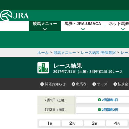
本文へ移動する
競馬メニュー
馬券・JRA-UMACA
ネット馬券
ホーム
>
競馬メニュー
>
レース結果 開催選択
>
レー
レース結果
2017年7月1日（土曜）3回中京1日 10レース
開催お知らせ
出馬表
オッズ
払戻金
7月1日
2回福島1日
（土曜）
7月2日
2回福島2日
（日曜）