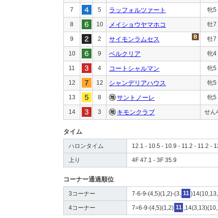
7
5
ラッフォルツァート
牝5
8
10
メイショウヤマホコ
牡7
9
2
サイモンラムセス
牡7
10
9
ベルクリア
牝4
11
4
コートシャルマン
牝5
12
12
シャンデリアハウス
牝5
13
8
サントノーレ
牝5
14
3
キモンクラブ
せん
タイム
ハロンタイム
12.1 - 10.5 - 10.9 - 11.2 - 11.2 - 1
上り
4F 47.1 - 3F 35.9
コーナー通過順位
3コーナー
7-6-9-(4,5)(1,2)-(3,
11
)14(10,13
4コーナー
7=6-9-(4,5)(1,2)
11
,14(3,13)(10