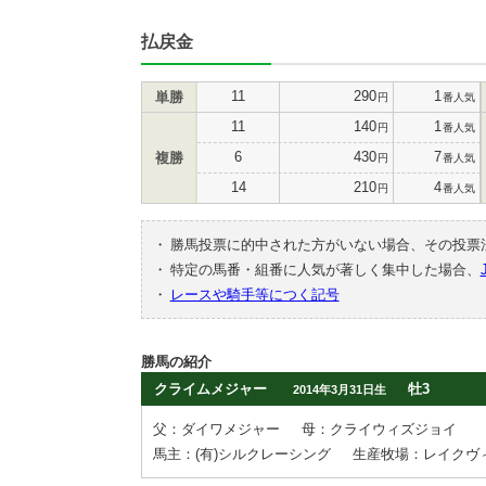
払戻金
11
290
1
単勝
円
番人気
11
140
1
円
番人気
6
430
7
複勝
円
番人気
14
210
4
円
番人気
・
勝馬投票に的中された方がいない場合、その投票
・
特定の馬番・組番に人気が著しく集中した場合、
・
レースや騎手等につく記号
勝馬の紹介
クライムメジャー
牡3
2014年3月31日生
父：ダイワメジャー
母：クライウィズジョイ
馬主：(有)シルクレーシング
生産牧場：レイクヴ