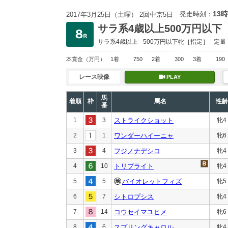
13時
発走時刻：
2017年3月25日（土曜） 2回中京5日
サラ系4歳以上500万円以下
サラ系4歳以上
500万円以下
牝［指定］
定量
本賞金
（万円）
1着
750
2着
300
3着
190
レース映像
PLAY
馬
着順
枠
馬名
性齢
番
1
3
ストライクショット
牝4
2
1
ワンダーハイーニャ
牝6
3
4
フジノナデシコ
牝4
4
10
トリプライト
牝4
5
5
バイオレットフィズ
牝5
6
7
シトロプシス
牝4
7
14
コウセイマユヒメ
牝6
8
6
スプリングキャロル
牝4