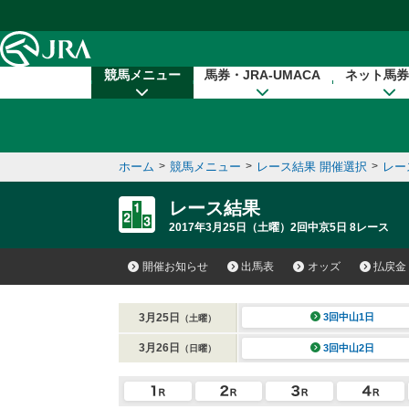
本文へ移動する
競馬メニュー
馬券・JRA-UMACA
ネット馬券
ホーム
>
競馬メニュー
>
レース結果 開催選択
>
レー
レース結果
2017年3月25日（土曜）2回中京5日 8レース
開催お知らせ
出馬表
オッズ
払戻金
3月25日
3回中山1日
（土曜）
3月26日
3回中山2日
（日曜）