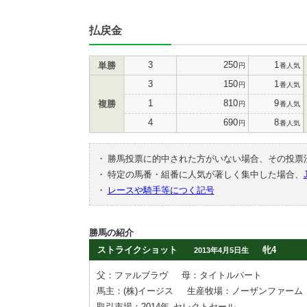
払戻金
3
250
1
単勝
円
番人気
3
150
1
円
番人気
1
810
9
複勝
円
番人気
4
690
8
円
番人気
・
勝馬投票に的中された方がいない場合、その投票
・
特定の馬番・組番に人気が著しく集中した場合、
・
レースや騎手等につく記号
勝馬の紹介
ストライクショット
牝4
2013年4月5日生
父：ファルブラヴ
母：タイトルパート
馬主：(株)イージス
生産牧場：ノーザンファーム
取引市場：2014年
セレクトセール