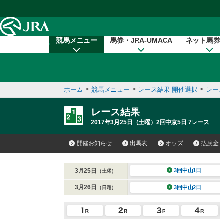
本文へ移動する
競馬メニュー
馬券・JRA-UMACA
ネット馬券
ホーム
>
競馬メニュー
>
レース結果 開催選択
>
レー
レース結果
2017年3月25日（土曜）2回中京5日 7レース
開催お知らせ
出馬表
オッズ
払戻金
3月25日
3回中山1日
（土曜）
3月26日
3回中山2日
（日曜）