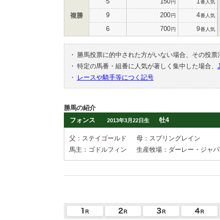
5
150
1
円
番人気
9
200
4
複勝
円
番人気
6
700
9
円
番人気
・
勝馬投票に的中された方がいない場合、その投票
・
特定の馬番・組番に人気が著しく集中した場合、
・
レースや騎手等につく記号
勝馬の紹介
フォンス
牡4
2013年3月22日生
父：ステイゴールド
母：スプリングレイン
馬主：ゴドルフィン
生産牧場：ダーレー・ジャパ