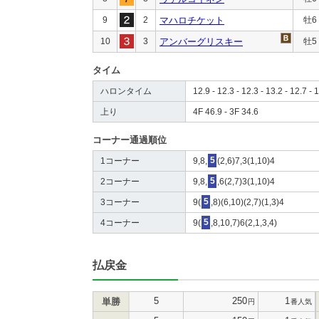
9
2
マハロチケット
牡6
10
3
アンバーグリスキー
牡5
タイム
ハロンタイム
12.9 - 12.3 - 12.3 - 13.2 - 12.7 - 1
上り
4F 46.9 - 3F 34.6
コーナー通過順位
1コーナー
9,8,
5
(2,6)7,3(1,10)4
2コーナー
9,8,
5
,6(2,7)3(1,10)4
3コーナー
9(
5
,8)(6,10)(2,7)(1,3)4
4コーナー
9(
5
,8,10,7)6(2,1,3,4)
払戻金
5
250
1
単勝
円
番人気