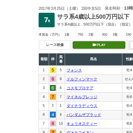
13時
発走時刻：
2017年3月25日（土曜） 2回中京5日
サラ系4歳以上500万円以下
サラ系4歳以上
500万円以下
（混合）［指定］
本賞金
（万円）
1着
750
2着
300
3着
190
レース映像
PLAY
馬
着順
枠
馬名
性齢
番
1
5
フォンス
牡4
2
9
ドルフィンマーク
せん
3
6
コスモプロテア
牡4
4
7
マイネルプレッジ
牡6
5
1
ダイチラディウス
牡4
6
4
バンダムザブラッド
牡4
7
10
キュリオスティー
牝6
8
8
ヴァルコイネン
牡6