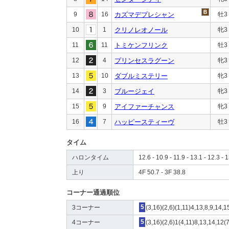
9
16
カズマデプレシャン
牡3
10
1
クリノレオノール
牝3
11
11
トミケンフリンク
牡3
12
4
プリンセスラグーン
牝3
13
10
ダブルミステリー
牝3
14
3
ブルージェイ
牝3
15
9
アイファーチャンス
牝3
16
7
ハッピースティーヴ
牡3
タイム
ハロンタイム
12.6 - 10.9 - 11.9 - 13.1 - 12.3 - 
上り
4F 50.7 - 3F 38.8
コーナー通過順位
3コーナー
5
(3,16)(2,6)(1,11)4,13,8,9,14,1
4コーナー
5
(3,16)(2,6)1(4,11)8,13,14,12(