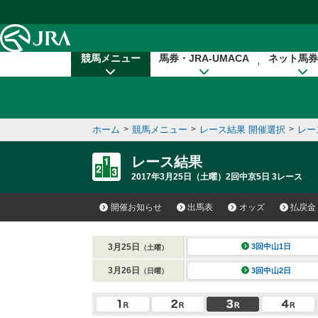
本文へ移動する
競馬メニュー
馬券・JRA-UMACA
ネット馬券
ホーム
>
競馬メニュー
>
レース結果 開催選択
>
レー
レース結果
2017年3月25日（土曜）2回中京5日 3レース
開催お知らせ
出馬表
オッズ
払戻金
3月25日
3回中山1日
（土曜）
3月26日
3回中山2日
（日曜）