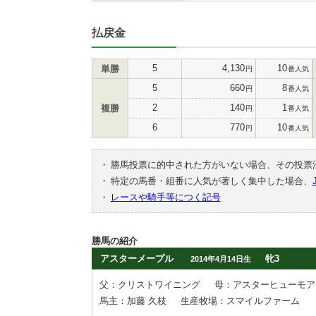
払戻金
5
4,130
10
単勝
円
番人気
5
660
8
円
番人気
2
140
1
複勝
円
番人気
6
770
10
円
番人気
・
勝馬投票に的中された方がいない場合、その投票
・
特定の馬番・組番に人気が著しく集中した場合、
・
レースや騎手等につく記号
勝馬の紹介
アスターメープル
牝3
2014年4月14日生
父：クリストワイニング
母：アスターヒューモア
馬主：加藤 久枝
生産牧場：スマイルファーム