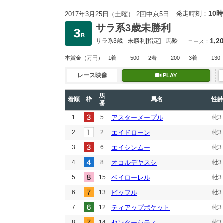
10時
発走時刻：
2017年3月25日（土曜） 2回中京5日
サラ系3歳未勝利
1,2
サラ系3歳
未勝利
[指定]
馬齢
コース：
本賞金
（万円）
1着
500
2着
200
3着
130
レース映像
PLAY
馬
着順
枠
馬名
性齢
番
1
5
アスターメープル
牝3
2
2
エイドローン
牝3
3
6
エイシンムー
牝3
4
8
オコルデヤスシ
牡3
5
15
ベイローレル
牡3
6
13
ビッフル
牡3
7
12
ティアップポケット
牝3
8
14
センターシティ
牝3