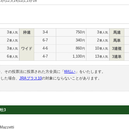
13)-(12,5,14)11(1,15)-16
3
3-4
750
3
枠連
馬連
番人気
円
番人気
2
6-7
340
2
馬単
番人気
円
番人気
3
4-6
860
10
ワイド
3連複
番人気
円
番人気
6
4-7
1,100
13
3連単
番人気
円
番人気
合、その投票法に投票された方全員に「
特払い
」をいたします。
中した場合、
JRAプラス10
の対象にならないことがあります。
牡3
azzetti