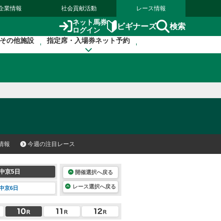
企業情報
社会貢献活動
レース情報
ネット馬券
検索
ビギナーズ
ログイン
その他施設
指定席・入場券ネット予約
情報
今週の注目レース
中京5日
開催選択へ戻る
レース選択へ戻る
中京6日