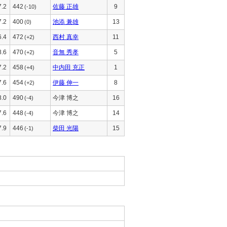
7.2
442
佐藤 正雄
9
(-10)
7.2
400
池添 兼雄
13
(0)
6.4
472
西村 真幸
11
(+2)
8.6
470
音無 秀孝
5
(+2)
7.2
458
中内田 充正
1
(+4)
7.6
454
伊藤 伸一
8
(+2)
8.0
490
今津 博之
16
(-4)
7.6
448
今津 博之
14
(-4)
7.9
446
柴田 光陽
15
(-1)