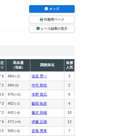
オッズ
印刷用ページ
レース結果の見方
推定
馬体重
単勝
調教師名
上り
人気
（増減）
7.6
494
浅見 秀一
3
(-2)
7.5
494
中竹 和也
2
(0)
8.0
476
水野 貴広
6
(+2)
7.0
462
飯田 祐史
4
(-2)
7.2
442
藤沢 則雄
10
(-4)
7.9
472
伊藤 正徳
12
(+4)
6.5
500
音無 秀孝
7
(-6)