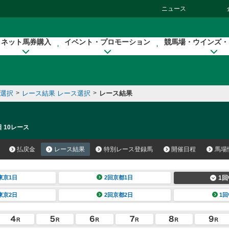
ニュース
ネット馬券購入
イベント・プロモーション
競馬場・ウインズ・
催選択
>
レース結果 レース選択
>
レース結果
 10レース
払戻金
レース結果
特別レース登録馬
開催日程
馬場
東京1日
2回京都1日
1回
東京2日
2回京都2日
1回