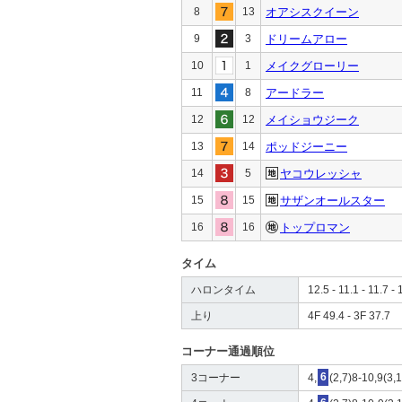
8
13
オアシスクイーン
9
3
ドリームアロー
10
1
メイクグローリー
11
8
アードラー
12
12
メイショウジーク
13
14
ポッドジーニー
14
5
ヤコウレッシャ
15
15
サザンオールスター
16
16
トップロマン
タイム
ハロンタイム
12.5 - 11.1 - 11.7 - 
上り
4F 49.4 - 3F 37.7
コーナー通過順位
3コーナー
4,
6
(2,7)8-10,9(3,