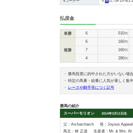
4コーナー
4,
6
(2,7)8-10-9(3,
払戻金
6
510
単勝
円
6
160
円
7
160
複勝
円
4
280
円
・
勝馬投票に的中された方がいない場
・
特定の馬番・組番に人気が著しく集
・
レースや騎手等につく記号
勝馬の紹介
スーパーモリオン
2014年3月11日生
父：Archarcharch
母：Joyous Appeal
馬主：林 正道
生産者：Mr. & Mrs. Al M