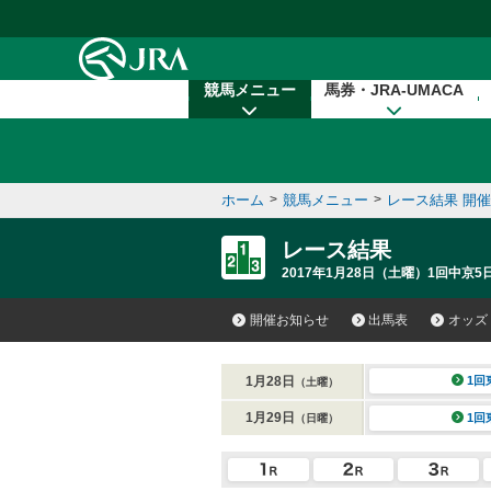
本文へ移動する
競馬メニュー
馬券・JRA-UMACA
ホーム
>
競馬メニュー
>
レース結果 開
レース結果
2017年1月28日（土曜）1回中京5日
開催お知らせ
出馬表
オッズ
1月28日
1回
（土曜）
1月29日
1回
（日曜）