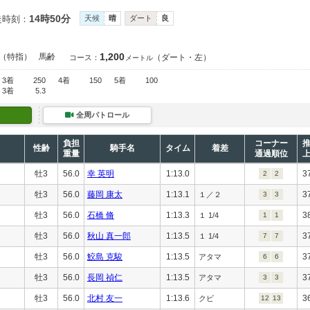
14時50分
走時刻：
天候
晴
ダート
良
1,200
（特指）
馬齢
（ダート・左）
コース：
メートル
3着
250
4着
150
5着
100
3着
5.3
全周パトロール
負担
コーナー
性齢
騎手名
タイム
着差
重量
通過順位
牡3
56.0
幸 英明
1:13.0
3
2
2
牡3
56.0
藤岡 康太
1:13.1
3
１／２
3
3
牡3
56.0
石橋 脩
1:13.3
3
１ 1/4
1
1
牡3
56.0
秋山 真一郎
1:13.5
3
１ 1/4
7
7
牡3
56.0
鮫島 克駿
1:13.5
3
アタマ
6
6
牡3
56.0
長岡 禎仁
1:13.5
3
アタマ
3
3
牡3
56.0
北村 友一
1:13.6
3
クビ
12
13