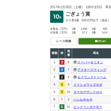
発
2017年1月28日（土曜） 1回中京5日
ごぎょう賞
サラ系3歳
500万円以下
（混合）
本賞金
（万円）
1着
1,000
2着
400
付加賞
（万円）
1着
37.1
2着
10.6
レース映像
PLAY
馬
着順
枠
馬名
番
1
6
スーパーモリオン
2
7
アスタースウィング
3
4
セイウンストリーム
4
9
メイショウミズカゼ
5
10
タマモサザンクロス
6
2
ハシルキセキ
7
11
ビックリシタナモー