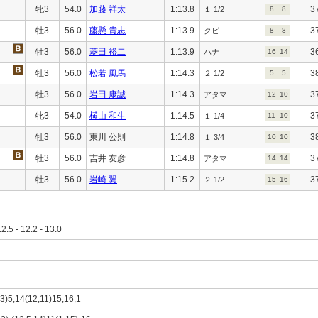
牝3
54.0
加藤 祥太
1:13.8
3
１ 1/2
8
8
牡3
56.0
藤懸 貴志
1:13.9
3
クビ
8
8
牡3
56.0
菱田 裕二
1:13.9
3
ハナ
16
14
牡3
56.0
松若 風馬
1:14.3
3
２ 1/2
5
5
牡3
56.0
岩田 康誠
1:14.3
3
アタマ
12
10
牝3
54.0
横山 和生
1:14.5
3
１ 1/4
11
10
牡3
56.0
東川 公則
1:14.8
3
１ 3/4
10
10
牡3
56.0
吉井 友彦
1:14.8
3
アタマ
14
14
牡3
56.0
岩崎 翼
1:15.2
3
２ 1/2
15
16
12.5 - 12.2 - 13.0
13)5,14(12,11)15,16,1