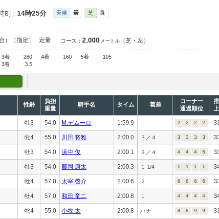
14時25分
時刻：
天候
曇
芝
良
2,000
合）［指定］
定量
（芝・左）
コース：
メートル
3着
260
4着
160
5着
105
3着
3.5
負担
コーナー
性齢
騎手名
タイム
着差
重量
通過順位
牡3
54.0
M.デムーロ
1:59.9
3
2
2
2
2
牝4
55.0
川田 将雅
2:00.0
3
３／４
3
3
3
3
牡3
54.0
浜中 俊
2:00.1
3
３／４
4
4
4
5
牡3
54.0
藤岡 康太
2:00.3
3
１ 1/4
1
1
1
1
牡4
57.0
太宰 啓介
2:00.6
3
２
6
6
6
6
牡4
57.0
和田 竜二
2:00.8
3
１
4
4
4
4
牝4
55.0
小牧 太
2:00.8
3
ハナ
8
8
9
9