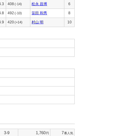
4.3
408
松永 昌博
6
(-14)
4.8
492
笹田 和秀
8
(-10)
4.9
420
村山 明
10
(+14)
3-9
1,760
7
円
番人気