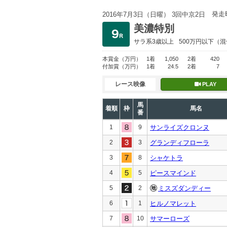
発走
2016年7月3日（日曜） 3回中京2日
美濃特別
サラ系3歳以上
500万円以下
（混
本賞金
（万円）
1着
1,050
2着
420
付加賞
（万円）
1着
24.5
2着
7
レース映像
PLAY
馬
着順
枠
馬名
番
1
9
サンライズクロンヌ
2
3
グランディフローラ
3
8
シャケトラ
4
5
ピースマインド
5
2
ミスズダンディー
6
1
ヒルノマレット
7
10
サマーローズ