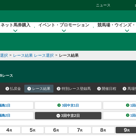
ニュース
ネット馬券購入
イベント・プロモーション
競馬場・ウインズ・
催選択
>
レース結果 レース選択
>
レース結果
 9レース
払戻金
レース結果
特別レース登録馬
開催日程
馬場
福島1日
3回中京1日
1回
福島2日
3回中京2日
1回