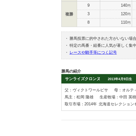
9
140
円
3
120
複勝
円
8
110
円
・
勝馬投票に的中された方がいない場
・
特定の馬番・組番に人気が著しく集
・
レースや騎手等につく記号
勝馬の紹介
サンライズクロンヌ
2013年4月9日生
父：ヴィクトワールピサ
母：オルテ
馬主：松岡 隆雄
生産牧場：中田 英
取引市場：2014年
北海道セレクション