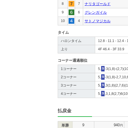
8
7
ナリタゴールド
9
6
グレンガイル
10
4
サトノマジカル
タイム
ハロンタイム
12.8 - 11.1 - 12.4 - 
上り
4F 46.4 - 3F 33.9
コーナー通過順位
1コーナー
5,
9
-3(1,8)-(2,7)(1
2コーナー
5,
9
-3(1,8)-2,7,10,
3コーナー
5,
9
,3(1,8)(2,7,6)(
4コーナー
5,
9
,3,1,8(2,7)6(10
払戻金
9
940
単勝
円