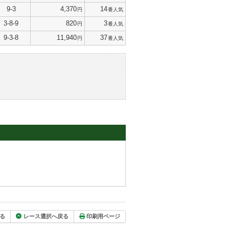
9-3
4,370
14
円
番人気
3-8-9
820
3
円
番人気
9-3-8
11,940
37
円
番人気
る
レース選択へ戻る
印刷用ページ