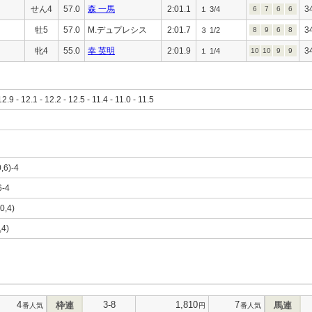
せん4
57.0
森 一馬
2:01.1
3
１ 3/4
6
7
6
6
牡5
57.0
M.デュプレシス
2:01.7
3
３ 1/2
8
9
6
8
牝4
55.0
幸 英明
2:01.9
3
１ 1/4
10
10
9
9
12.9 - 12.1 - 12.2 - 12.5 - 11.4 - 11.0 - 11.5
0,6)-4
6-4
10,4)
,4)
4
3-8
1,810
7
枠連
馬連
番人気
円
番人気