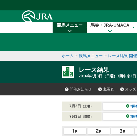
本文へ移動する
競馬メニュー
馬券・JRA-UMACA
ホーム
>
競馬メニュー
>
レース結果 開
レース結果
2016年7月3日（日曜）3回中京2日
開催お知らせ
出馬表
オッズ
7月2日
2回
（土曜）
7月3日
2回
（日曜）