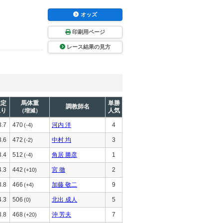
オッズ
印刷用ページ
レース結果の見方
推定
馬体重
単勝
調教師名
上り
人気
（増減）
3.7
470
河内 洋
4
(-4)
3.6
472
中村 均
3
(-2)
3.4
512
角居 勝彦
1
(-4)
4.3
442
宮 徹
2
(+10)
3.8
466
加藤 敬二
9
(+4)
4.3
506
北出 成人
5
(0)
3.8
468
沖 芳夫
7
(+20)