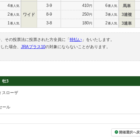
4
3-9
410
6
馬単
番人気
円
番人気
2
8-9
250
3
ワイド
3連複
番人気
円
番人気
1
3-8
180
2
3連単
番人気
円
番人気
合、その投票法に投票された方全員に「
特払い
」をいたします。
中した場合、
JRAプラス10
の対象にならないことがあります。
牡3
ィスローザ
樹
セール
開催選択へ戻