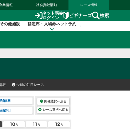
企業情報
社会貢献活動
レース情報
ネット馬券
検索
ビギナーズ
ログイン
その他施設
指定席・入場券ネット予約
情報
今週の注目レース
函館5日
開催選択へ戻る
レース選択へ戻る
函館6日