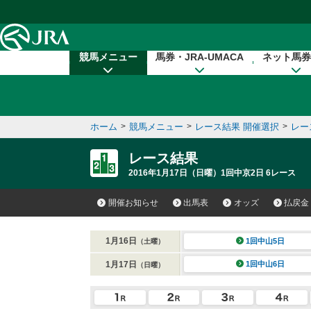
本文へ移動する
競馬メニュー
馬券・JRA-UMACA
ネット馬券
ホーム
>
競馬メニュー
>
レース結果 開催選択
>
レー
レース結果
2016年1月17日（日曜）1回中京2日 6レース
開催お知らせ
出馬表
オッズ
払戻金
1月16日
1回中山5日
（土曜）
1月17日
1回中山6日
（日曜）