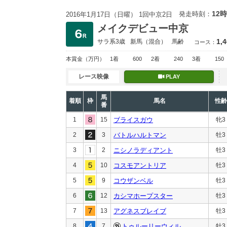
12時
発走時刻：
2016年1月17日（日曜） 1回中京2日
メイクデビュー中京
1,
サラ系3歳
新馬
（混合）
馬齢
コース：
本賞金
（万円）
1着
600
2着
240
3着
150
レース映像
PLAY
馬
着順
枠
馬名
性齢
番
1
15
ブライスガウ
牝3
2
3
バトルハルトマン
牡3
3
2
ニシノラディアント
牡3
4
10
コスモアントリア
牡3
5
9
コウザンベル
牡3
6
12
カシマホープスター
牡3
7
13
アグネスブレイブ
牡3
8
7
トゥルーリーウィル
牡3