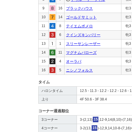
9
16
ブラックハウス
牡3
10
14
ゴールドサミット
牡3
11
8
テイエムポメロ
牝3
12
6
クインズキンバリー
牝3
13
1
スリーサンレーザー
牝3
14
11
マグナムバローズ
牡3
15
4
オーラパ
牝3
16
5
ニシノフォルス
牡3
タイム
ハロンタイム
12.5 - 11.3 - 12.2 - 12.2 - 12.6 - 
上り
4F 50.6 - 3F 38.4
コーナー通過順位
3コーナー
3-(2,13)
15
,12-9,14(8,10)-(7,16
4コーナー
3-2(13,
15
)-12,9,14,10-8-(7,16)