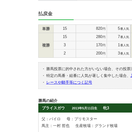
払戻金
15
820
5
単勝
円
番人気
15
280
7
円
番人気
3
170
1
複勝
円
番人気
2
200
3
円
番人気
・
勝馬投票に的中された方がいない場合、その投票
・
特定の馬番・組番に人気が著しく集中した場合、
・
レースや騎手等につく記号
勝馬の紹介
ブライスガウ
牝3
2013年5月11日生
父：パイロ
母：プリモスター
馬主：一村 哲也
生産牧場：グランド牧場