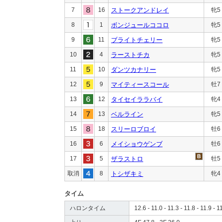
7
16
ストークアンドレイ
牝5
8
1
ボンジュールココロ
牝5
9
11
ブライトチェリー
牝5
10
4
ラーストチカ
牝5
11
10
ダンツカナリー
牝5
12
9
マイティースコール
牡7
13
12
タイセイララバイ
牝4
14
13
ベルライン
牝5
15
18
スリーロブロイ
牡6
16
6
メイショウゲンブ
牡6
17
5
ザラストロ
牡5
取消
8
トシザキミ
牝4
タイム
ハロンタイム
12.6 - 11.0 - 11.3 - 11.8 - 11.9 - 1