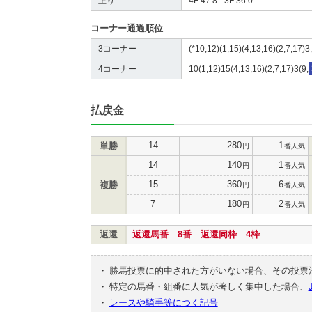
上り
4F 47.8 - 3F 36.0
コーナー通過順位
3コーナー
(*10,12)(1,15)(4,13,16)(2,7,17)3,
4コーナー
10(1,12)15(4,13,16)(2,7,17)3(9,
払戻金
14
280
1
単勝
円
番人気
14
140
1
円
番人気
15
360
6
複勝
円
番人気
7
180
2
円
番人気
返還
返還馬番 8番 返還同枠 4枠
・
勝馬投票に的中された方がいない場合、その投票
・
特定の馬番・組番に人気が著しく集中した場合、
・
レースや騎手等につく記号