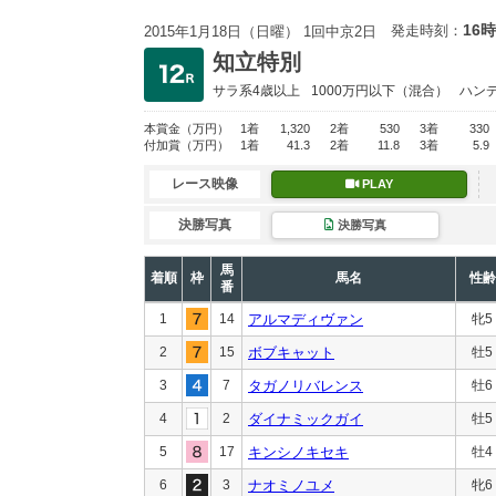
16時
発走時刻：
2015年1月18日（日曜） 1回中京2日
知立特別
サラ系4歳以上
1000万円以下
（混合）
ハン
本賞金
（万円）
1着
1,320
2着
530
3着
330
付加賞
（万円）
1着
41.3
2着
11.8
3着
5.9
レース映像
PLAY
決勝写真
決勝写真
馬
着順
枠
馬名
性齢
番
1
14
アルマディヴァン
牝5
2
15
ボブキャット
牡5
3
7
タガノリバレンス
牡6
4
2
ダイナミックガイ
牡5
5
17
キンシノキセキ
牡4
6
3
ナオミノユメ
牝6