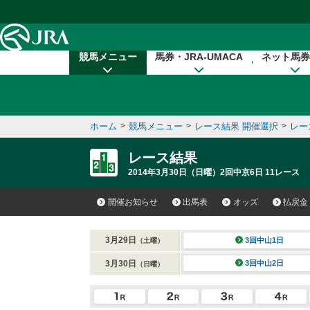
本文へ移動する
競馬メニュー
馬券・JRA-UMACA
ネット馬券
ホーム
>
競馬メニュー
>
レース結果 開催選択
>
レー
レース結果
2014年3月30日（日曜）2回中京6日 11レース
開催お知らせ
出馬表
オッズ
払戻金
3月29日
3回中山1日
（土曜）
3月30日
3回中山2日
（日曜）