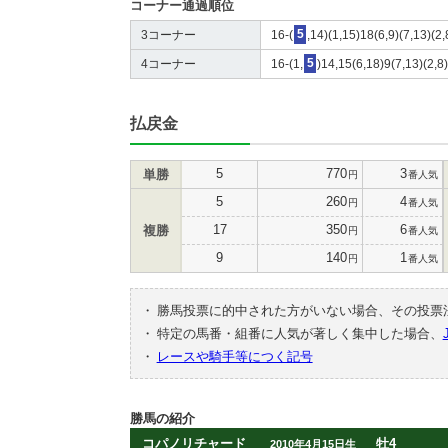
コーナー通過順位
3コーナー
16-(
5
,14)(1,15)18(6,9)(7,13)(2
4コーナー
16-(1,
5
)14,15(6,18)9(7,13)(2,8
払戻金
5
770
3
単勝
円
番人気
5
260
4
円
番人気
17
350
6
複勝
円
番人気
9
140
1
円
番人気
・
勝馬投票に的中された方がいない場合、その投票
・
特定の馬番・組番に人気が著しく集中した場合、
・
レースや騎手等につく記号
勝馬の紹介
コパノリチャード
牡4
2010年4月15日生