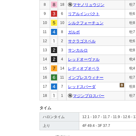
8
18
マヤノリュウジン
牡7
9
6
リアルインパクト
牡6
10
10
シルクフォーチュン
牡8
11
8
ガルボ
牡7
12
2
サクラゴスペル
牡6
13
3
サンカルロ
牡8
14
4
レッドオーヴァル
牝4
15
14
レディオブオペラ
牝4
16
11
インプレスウィナー
牡7
17
7
レッドスパーダ
牡8
18
1
マジンプロスパー
牡7
タイム
ハロンタイム
12.1 - 10.7 - 11.7 - 11.9 - 12.6 - 
上り
4F 49.4 - 3F 37.7