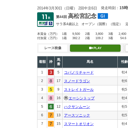
15時
発走時刻：
2014年3月30日（日曜） 2回中京6日
高松宮記念
第44回
サラ系4歳以上
オープン
（国際）（指定）
本賞金
（万円）
1着
9,500
2着
3,800
3着
2,400
付加賞
（万円）
1着
382.2
2着
109.2
3着
54.6
レース映像
PLAY
馬
着順
枠
馬名
性齢
番
1
5
コパノリチャード
牡4
2
17
スノードラゴン
牡6
3
9
ストレイトガール
牝5
4
16
エーシントップ
牡4
5
12
ハクサンムーン
牡5
6
13
アースソニック
牡5
7
15
スマートオリオン
牡4