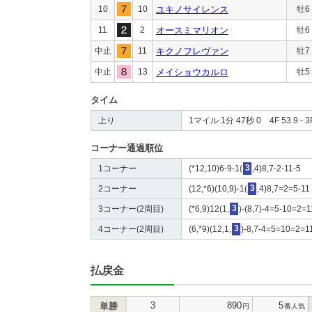
10
10
ユキノサイレンス
牡6
11
2
オースミマリオン
牡6
中止
11
キクノフレヴァン
牡7
中止
13
メイショウカルロ
牡5
タイム
上り
1マイル 1分 47秒 0 4F 53.9 - 3F
コーナー通過順位
1コーナー
(*12,10)6-9-1(
3
,4)8,7-2-11-5
2コーナー
(12,*6)(10,9)-1(
3
,4)8,7=2=5-11
3コーナー(2周目)
(*6,9)12(1,
3
)-(8,7)-4=5-10=2=1
4コーナー(2周目)
(6,*9)(12,1,
3
)-8,7-4=5=10=2=1
払戻金
3
890
5
単勝
円
番人気