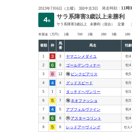
11時
発走時刻：
2013年7月6日（土曜） 3回中京3日
サラ系障害3歳以上未勝利
サラ系障害3歳以上
未勝利
（混合）
定量
本賞金
（万円）
1着
700
2着
280
3着
180
馬
着順
枠
馬名
性齢
番
1
3
ヤマニンメダイユ
牡4
2
9
ゴールデンウィナー
牡4
3
12
ピンクピアリス
牝5
4
4
グッドスピード
牡5
5
1
タッチドヘヴンリー
牡5
6
7
ネオファッショ
牡5
7
5
アプフェルヴァイン
牝4
8
8
アスターコリント
牡4
9
6
レッドアーヴィング
せん