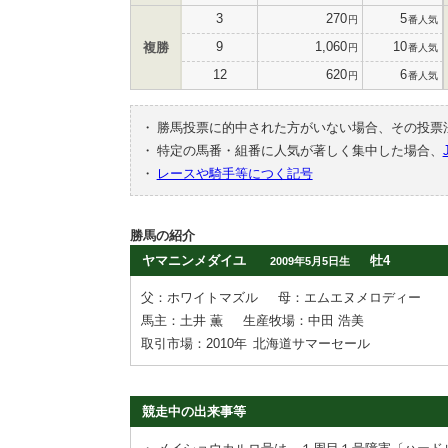
3
270
5
円
番人気
9
1,060
10
複勝
円
番人気
12
620
6
円
番人気
・
勝馬投票に的中された方がいない場合、その投票
・
特定の馬番・組番に人気が著しく集中した場合、
・
レースや騎手等につく記号
勝馬の紹介
ヤマニンメダイユ
牡4
2009年5月5日生
父：ホワイトマズル
母：エムエヌメロディー
馬主：土井 薫
生産牧場：中田 浩美
取引市場：2010年
北海道サマーセール
競走中の出来事等