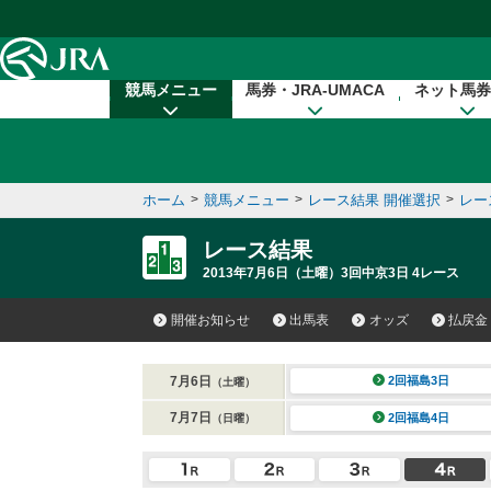
本文へ移動する
競馬メニュー
馬券・JRA-UMACA
ネット馬券
ホーム
>
競馬メニュー
>
レース結果 開催選択
>
レー
レース結果
2013年7月6日（土曜）3回中京3日 4レース
開催お知らせ
出馬表
オッズ
払戻金
7月6日
2回福島3日
（土曜）
7月7日
2回福島4日
（日曜）