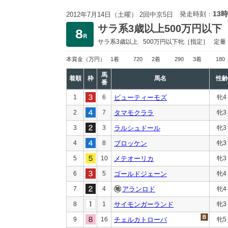
13時
発走時刻：
2012年7月14日（土曜） 2回中京5日
サラ系3歳以上500万円以下
サラ系3歳以上
500万円以下
牝［指定］
定量
本賞金
（万円）
1着
720
2着
290
3着
180
馬
着順
枠
馬名
性齢
番
1
6
ビューティーモズ
牝4
2
7
タマモクララ
牝3
3
3
ラルシュドール
牝3
4
8
ブロッケン
牝3
5
10
メテオーリカ
牝3
6
5
ゴールドジェーン
牝4
7
4
アランロド
牝4
8
1
サイモンガーランド
牝3
9
16
チェルカトローバ
牝5