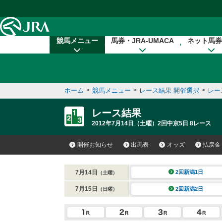
本文へ移動する
競馬メニュー
馬券・JRA-UMACA
ネット馬券
ホーム
>
競馬メニュー
>
レース結果 開催選択
>
レー
レース結果
2012年7月14日（土曜）2回中京5日 8レース
開催お知らせ
出馬表
オッズ
払戻金
7月14日
2回新潟1日
（土曜）
7月15日
2回新潟2日
（日曜）