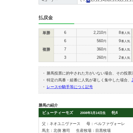
払戻金
6
2,210
8
単勝
円
番人気
6
560
9
円
番人気
7
360
5
複勝
円
番人気
3
260
2
円
番人気
・
勝馬投票に的中された方がいない場合、その投票
・
特定の馬番・組番に人気が著しく集中した場合、
・
レースや騎手等につく記号
勝馬の紹介
ビューティーモズ
牝4
2008年3月14日生
父：ネオユニヴァース
母：ペルファヴォーレ
馬主：北側 雅司
生産牧場：目黒牧場