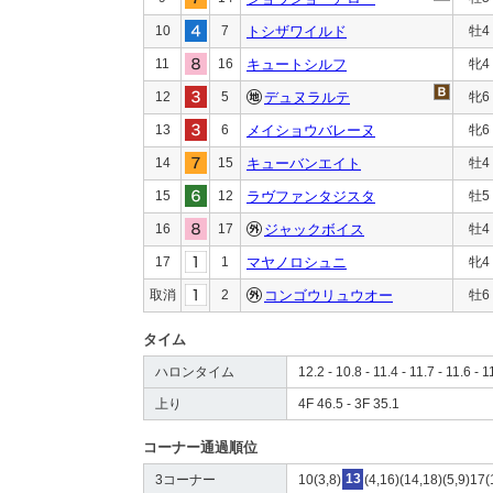
10
7
トシザワイルド
牡4
11
16
キュートシルフ
牝4
12
5
デュヌラルテ
牝6
13
6
メイショウバレーヌ
牝6
14
15
キューバンエイト
牡4
15
12
ラヴファンタジスタ
牡5
16
17
ジャックボイス
牡4
17
1
マヤノロシュニ
牝4
取消
2
コンゴウリュウオー
牡6
タイム
ハロンタイム
12.2 - 10.8 - 11.4 - 11.7 - 11.6 - 1
上り
4F 46.5 - 3F 35.1
コーナー通過順位
3コーナー
10(3,8)
13
(4,16)(14,18)(5,9)17(