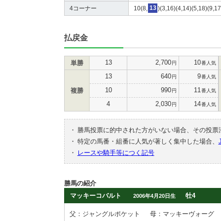
4コーナー
10(8,
13
)(3,16)(4,14)(5,18)(9,1
払戻金
13
2,700
10
単勝
円
番人気
13
640
9
円
番人気
10
990
11
複勝
円
番人気
4
2,030
14
円
番人気
・
勝馬投票に的中された方がいない場合、その投票
・
特定の馬番・組番に人気が著しく集中した場合、
・
レースや騎手等につく記号
勝馬の紹介
マッキーコバルト
牡4
2006年4月20日生
父：ジャングルポケット
母：マッキーヴォーグ