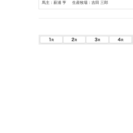
馬主：薪浦 亨
生産牧場：吉田 三郎