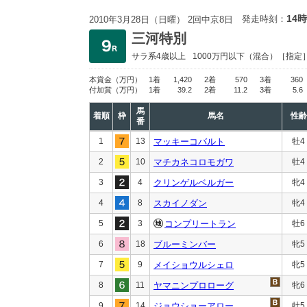
14時
発走時刻：
2010年3月28日（日曜） 2回中京8日
三河特別
サラ系4歳以上
1000万円以下
（混合）［指定
本賞金
（万円）
1着
1,420
2着
570
3着
360
付加賞
（万円）
1着
39.2
2着
11.2
3着
5.6
馬
着順
枠
馬名
性齢
番
1
13
マッキーコバルト
牡4
2
10
マチカネコロモガワ
牡4
3
4
クリンゲルベルガー
牝4
4
8
スカイノダン
牝4
5
3
コンプリートラン
牡6
6
18
ブルーミンバー
牝5
7
9
メイショウルシェロ
牝5
8
11
ヤマニンプロローグ
牝6
9
14
ジョウショーアロー
牡5