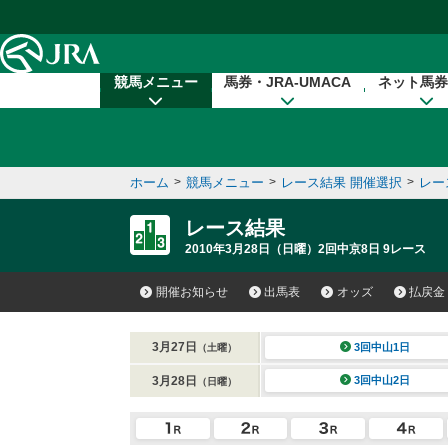
本文へ移動する
競馬メニュー
馬券・JRA-UMACA
ネット馬券
ホーム
>
競馬メニュー
>
レース結果 開催選択
>
レー
レース結果
2010年3月28日（日曜）2回中京8日 9レース
開催お知らせ
出馬表
オッズ
払戻金
3月27日
3回中山1日
（土曜）
3月28日
3回中山2日
（日曜）