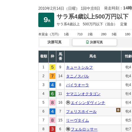
14時
発走時刻：
2010年2月14日（日曜） 1回中京8日
サラ系4歳以上500万円以下
サラ系4歳以上
500万円以下
（混合）
定量
本賞金
（万円）
1着
710
2着
280
3着
180
決勝写真
決勝写真
馬
着順
枠
馬名
性齢
番
1
9
キュートシルフ
牝4
2
14
タニノスバル
牝4
3
8
バイラオーラ
牝4
4
11
ヤマニンオクタゴン
牡4
5
16
エイシンダヴィンチ
牡4
6
7
フェリスホイール
牝4
7
15
リーヴタイム
牝5
8
6
フェルロッサー
牡7