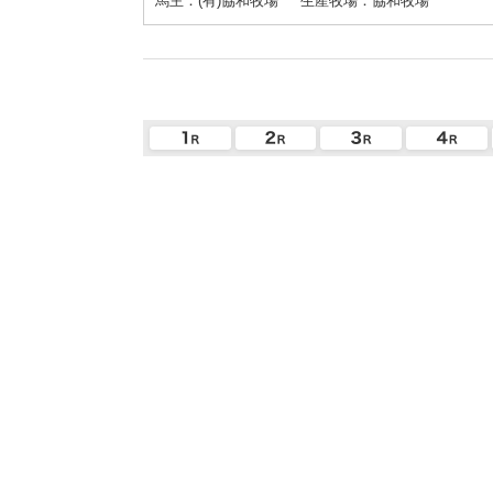
馬主：(有)協和牧場
生産牧場：協和牧場