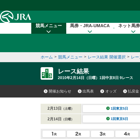
本文へ移動する
競馬メニュー
馬券・JRA-UMACA
ネット馬券
ホーム
>
競馬メニュー
>
レース結果 開催選択
>
レー
レース結果
2010年2月14日（日曜）1回中京8日 9レース
開催お知らせ
出馬表
オッズ
払戻金
2月13日
1回東京5日
（土曜）
2月14日
1回東京6日
（日曜）