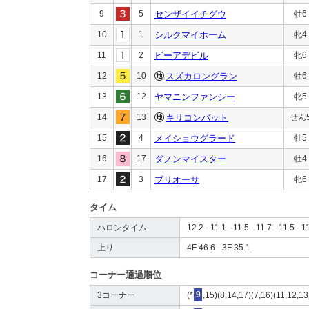
9
5
センザイイチグウ
牡6
10
1
シルクマイホーム
牝4
11
2
ビーアデビル
牝6
12
10
スズカロングラン
牡6
13
12
ヤマニンファンシー
牝5
14
13
キリコンバット
せん
15
4
メイショウグラード
牡5
16
17
ダノンマイスター
牡4
17
3
ブリオーサ
牝6
タイム
ハロンタイム
12.2 - 11.1 - 11.5 - 11.7 - 11.5 - 1
上り
4F 46.6 - 3F 35.1
コーナー通過順位
3コーナー
(*
9
,15)(8,14,17)(7,16)(11,12,13)