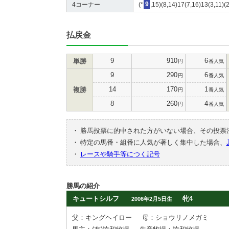
4コーナー
(*
9
,15)(8,14)17(7,16)13(3,11)(2
払戻金
9
910
6
単勝
円
番人気
9
290
6
円
番人気
14
170
1
複勝
円
番人気
8
260
4
円
番人気
・
勝馬投票に的中された方がいない場合、その投票
・
特定の馬番・組番に人気が著しく集中した場合、
・
レースや騎手等につく記号
勝馬の紹介
キュートシルフ
牝4
2006年2月5日生
父：キングヘイロー
母：ショウリノメガミ