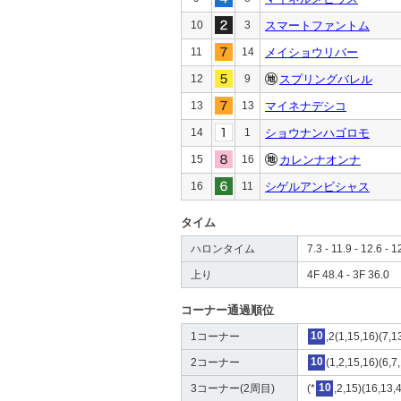
10
3
スマートファントム
11
14
メイショウリバー
12
9
スプリングバレル
13
13
マイネナデシコ
14
1
ショウナンハゴロモ
15
16
カレンナオンナ
16
11
シゲルアンビシャス
タイム
ハロンタイム
7.3 - 11.9 - 12.6 - 1
上り
4F 48.4 - 3F 36.0
コーナー通過順位
1コーナー
10
,2(1,15,16)(7,1
2コーナー
10
(1,2,15,16)(6,7
3コーナー(2周目)
(*
10
,2,15)(16,13,