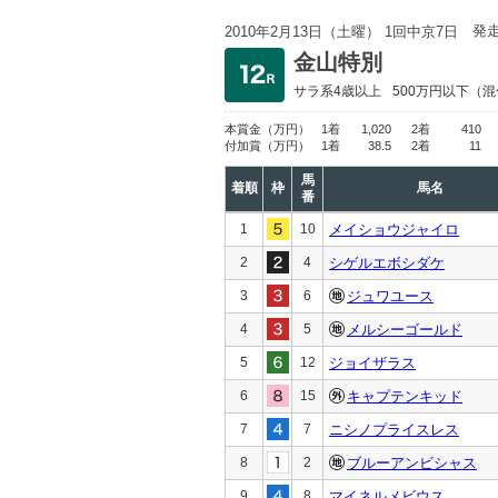
発
2010年2月13日（土曜） 1回中京7日
金山特別
サラ系4歳以上
500万円以下
（混
本賞金
（万円）
1着
1,020
2着
410
付加賞
（万円）
1着
38.5
2着
11
馬
着順
枠
馬名
番
1
10
メイショウジャイロ
2
4
シゲルエボシダケ
3
6
ジュワユース
4
5
メルシーゴールド
5
12
ジョイザラス
6
15
キャプテンキッド
7
7
ニシノプライスレス
8
2
ブルーアンビシャス
9
8
マイネルメビウス