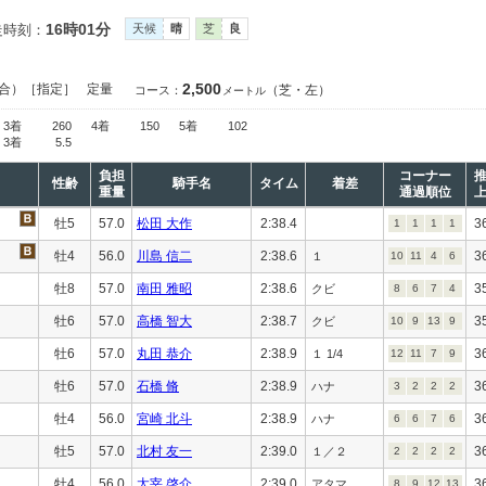
16時01分
走時刻：
天候
晴
芝
良
2,500
合）［指定］
定量
（芝・左）
コース：
メートル
3着
260
4着
150
5着
102
3着
5.5
負担
コーナー
性齢
騎手名
タイム
着差
重量
通過順位
牡5
57.0
松田 大作
2:38.4
3
1
1
1
1
牡4
56.0
川島 信二
2:38.6
3
１
10
11
4
6
牡8
57.0
南田 雅昭
2:38.6
3
クビ
8
6
7
4
牡6
57.0
高橋 智大
2:38.7
3
クビ
10
9
13
9
牡6
57.0
丸田 恭介
2:38.9
3
１ 1/4
12
11
7
9
牡6
57.0
石橋 脩
2:38.9
3
ハナ
3
2
2
2
牡4
56.0
宮崎 北斗
2:38.9
3
ハナ
6
6
7
6
牡5
57.0
北村 友一
2:39.0
3
１／２
2
2
2
2
牡4
56.0
太宰 啓介
2:39.0
3
アタマ
8
9
12
13