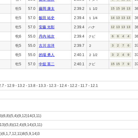
牡5
57.0
藤岡 康太
2:39.2
3
１ 1/2
15
15
16
13
牡5
57.0
飯田 祐史
2:39.4
3
１ 1/4
14
13
13
13
牡5
57.0
安藤 光彰
2:39.4
3
ハナ
12
13
13
13
牝6
55.0
丹内 祐次
2:39.4
3
クビ
6
6
4
4
牝5
55.0
古川 吉洋
2:39.7
3
２
3
2
7
6
牝5
55.0
的場 勇人
2:40.1
3
２ 1/2
3
2
4
9
牡5
57.0
中舘 英二
2:40.1
3
クビ
15
15
7
9
2.7 - 12.9 - 13.2 - 13.8 - 13.3 - 12.3 - 12.4 - 12.2 - 11.7 - 12.1
3)(6,8)(5,4)(9,12)14(3,11)
,13)(5,8)(12,4)(9,14)(3,11)
4)(6,1,7,12,11)8(5,9,14)3