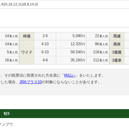
7,4)(5,16,12,11)(8,9,14,3)
14
2-5
5,090
22
枠連
馬連
番人気
円
番人気
14
4-10
12,320
86
馬単
番人気
円
番人気
5
6-10
58,540
118
ワイド
3連複
番人気
円
番人気
16
4-6
35,160
112
3連単
番人気
円
番人気
合、その投票法に投票された方全員に「
特払い
」をいたします。
中した場合、
JRAプラス10
の対象にならないことがあります。
牡5
クンプウ