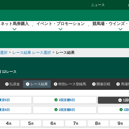
ニュース
ネット馬券購入
イベント・プロモーション
競馬場・ウインズ・
催選択
>
レース結果 レース選択
>
レース結果
 12レース
払戻金
レース結果
特別レース登録馬
開催日程
馬場
東京5日
2回京都5日
1回
東京6日
2回京都6日
1回