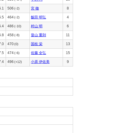
6.1
506
宮 徹
8
(-2)
6.5
464
飯田 明弘
4
(-2)
6.4
486
村山 明
6
(-10)
6.8
458
畠山 重則
11
(-8)
7.0
470
国枝 栄
13
(0)
7.5
474
佐藤 全弘
15
(-6)
7.4
496
小原 伊佐美
9
(+12)