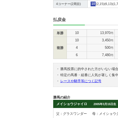
4コーナー(2周目)
10
(2,15)(6,13)(1,
払戻金
10
13,970
単勝
円
10
3,450
円
4
500
複勝
円
6
7,480
円
・
勝馬投票に的中された方がいない場
・
特定の馬番・組番に人気が著しく集
・
レースや騎手等につく記号
勝馬の紹介
メイショウジャイロ
2005年3月15日生
父：グラスワンダー
母：メイショウ