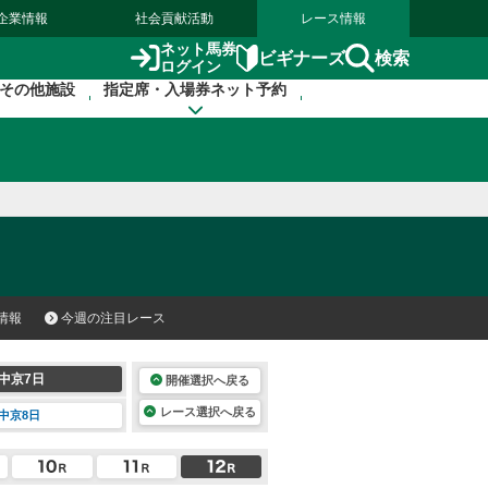
企業情報
社会貢献活動
レース情報
ネット馬券
検索
ビギナーズ
ログイン
その他施設
指定席・入場券ネット予約
情報
今週の注目レース
中京7日
開催選択へ戻る
レース選択へ戻る
中京8日