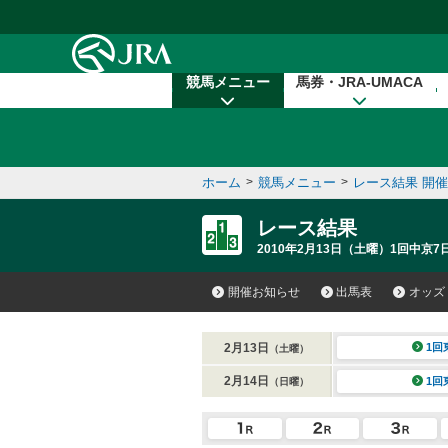
本文へ移動する
競馬メニュー
馬券・JRA-UMACA
ホーム
>
競馬メニュー
>
レース結果 開
レース結果
2010年2月13日（土曜）1回中京7日
開催お知らせ
出馬表
オッズ
2月13日
1回
（土曜）
2月14日
1回
（日曜）