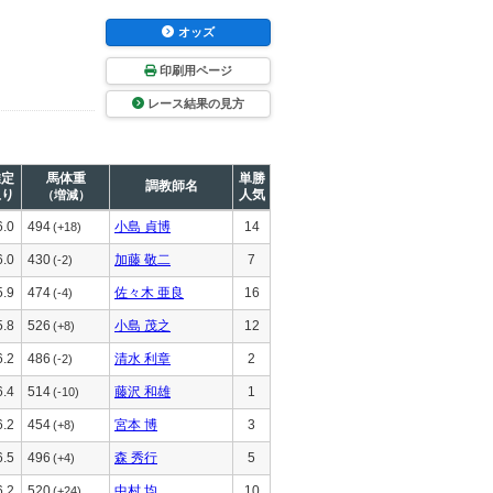
オッズ
印刷用ページ
レース結果の見方
推定
馬体重
単勝
調教師名
上り
人気
（増減）
6.0
494
小島 貞博
14
(+18)
6.0
430
加藤 敬二
7
(-2)
5.9
474
佐々木 亜良
16
(-4)
5.8
526
小島 茂之
12
(+8)
6.2
486
清水 利章
2
(-2)
6.4
514
藤沢 和雄
1
(-10)
6.2
454
宮本 博
3
(+8)
6.5
496
森 秀行
5
(+4)
6.2
520
中村 均
10
(+24)