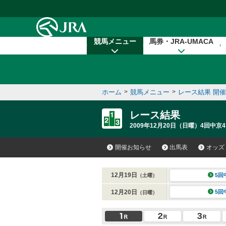
本文へ移動する
競馬メニュー
馬券・JRA-UMACA
ホーム
>
競馬メニュー
>
レース結果 開
レース結果
2009年12月20日（日曜）4回中京4
開催お知らせ
出馬表
オッズ
12月19日
5回
（土曜）
12月20日
5回
（日曜）