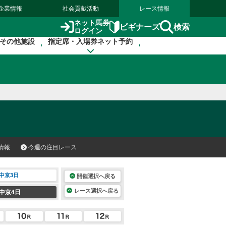
企業情報
社会貢献活動
レース情報
ネット馬券
検索
ビギナーズ
ログイン
その他施設
指定席・入場券ネット予約
情報
今週の注目レース
中京3日
開催選択へ戻る
レース選択へ戻る
中京4日