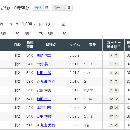
9時55分
走時刻：
天候
晴
ダート
良
1,000
齢
（ダート・左）
コース：
メートル
3着
130
4着
75
5着
50
負担
コーナー
性齢
騎手名
タイム
着差
重量
通過順位
牝2
54.0
川島 信二
1:00.9
3
9
7
牝2
54.0
中舘 英二
1:01.0
3
１／２
1
1
牝2
54.0
村田 一誠
1:01.3
3
１ 3/4
4
3
牝2
53.0
☆
丸田 恭介
1:01.6
3
２
7
7
牝2
54.0
安部 幸夫
1:01.6
3
アタマ
7
6
牝2
54.0
和田 竜二
1:01.9
3
１ 3/4
12
12
牝2
54.0
津村 明秀
1:02.2
3
２
15
14
牝2
54.0
田中 博康
1:02.3
3
１／２
12
7
牝2
51.0
▲
丸山 元気
1:02.3
3
同着
2
2