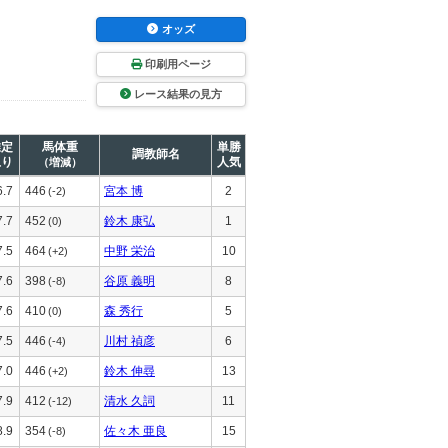
オッズ
印刷用ページ
レース結果の見方
推定
馬体重
単勝
調教師名
上り
人気
（増減）
6.7
446
宮本 博
2
(-2)
7.7
452
鈴木 康弘
1
(0)
7.5
464
中野 栄治
10
(+2)
7.6
398
谷原 義明
8
(-8)
7.6
410
森 秀行
5
(0)
7.5
446
川村 禎彦
6
(-4)
7.0
446
鈴木 伸尋
13
(+2)
7.9
412
清水 久詞
11
(-12)
8.9
354
佐々木 亜良
15
(-8)