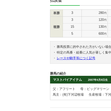
払戻金
3
280
単勝
円
3
120
円
15
130
複勝
円
5
600
円
・
勝馬投票に的中された方がいない場
・
特定の馬番・組番に人気が著しく集
・
レースや騎手等につく記号
勝馬の紹介
マストバイアイテム
2007年4月8日生
父：アフリート
母：ビッグマリーン
馬主：(有)下河辺牧場
生産牧場：下