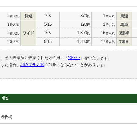
2
2-8
370
1
枠連
馬連
番人気
円
番人気
1
3-15
190
1
馬単
番人気
円
番人気
2
3-5
1,300
16
ワイド
3連複
番人気
円
番人気
8
5-15
1,330
17
3連単
番人気
円
番人気
合、その投票法に投票された方全員に「
特払い
」をいたします。
中した場合、
JRAプラス10
の対象にならないことがあります。
牝2
河辺牧場