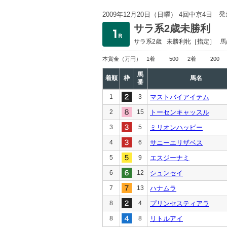
発
2009年12月20日（日曜） 4回中京4日
サラ系2歳未勝利
サラ系2歳
未勝利
牝［指定］
馬
本賞金
（万円）
1着
500
2着
200
馬
着順
枠
馬名
番
1
3
マストバイアイテム
2
15
トーセンキャッスル
3
5
ミリオンハッピー
4
6
サニーエリザベス
5
9
エスジーナミ
6
12
シュンセイ
7
13
ハナムラ
8
4
プリンセスティアラ
8
8
リトルアイ