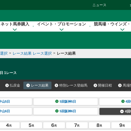
ニュース
ネット馬券購入
イベント・プロモーション
競馬場・ウインズ・
催選択
>
レース結果 レース選択
>
レース結果
日 1レース
払戻金
レース結果
特別レース登録馬
開催日程
馬場
中山5日
5回阪神5日
4回
中山6日
5回阪神6日
4回