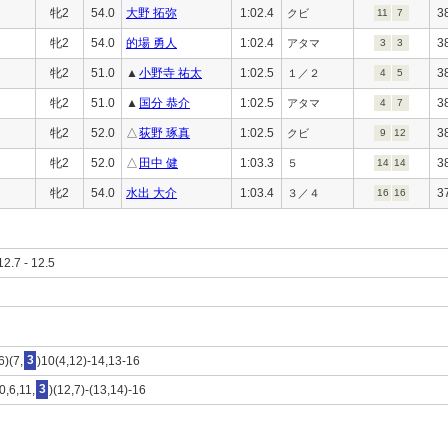
牝2
54.0
大野 拓弥
1:02.4
3
クビ
11
7
牝2
54.0
的場 勇人
1:02.4
3
アタマ
3
3
牝2
51.0
▲
小野寺 祐太
1:02.5
3
１／２
4
5
牝2
51.0
▲
国分 恭介
1:02.5
3
アタマ
4
7
牝2
52.0
△
荻野 琢真
1:02.5
3
クビ
9
12
牝2
52.0
△
田中 健
1:03.3
3
５
14
14
牝2
54.0
水出 大介
1:03.4
3
３／４
16
16
12.7 - 12.5
6)(7,
3
)10(4,12)-14,13-16
0,6,11,
3
)(12,7)-(13,14)-16