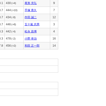
8.1
430
尾形 充弘
9
(+4)
8.7
444
手塚 貴久
7
(+10)
8.7
434
作田 誠二
12
(-8)
8.7
446
五十嵐 忠男
3
(+8)
8.3
442
松永 昌博
4
(-4)
8.3
478
小野 幸治
16
(-2)
7.8
456
和田 正一郎
14
(+2)