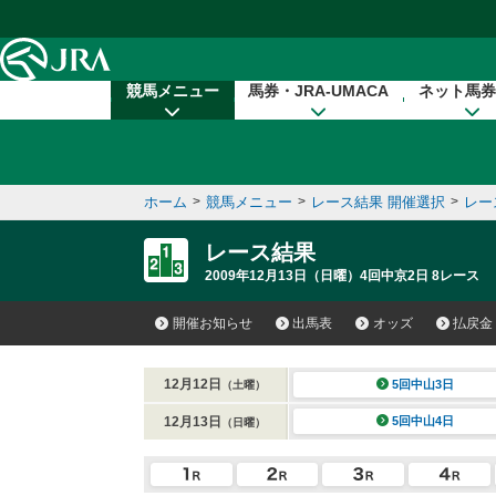
本文へ移動する
競馬メニュー
馬券・JRA-UMACA
ネット馬券
ホーム
>
競馬メニュー
>
レース結果 開催選択
>
レー
レース結果
2009年12月13日（日曜）4回中京2日 8レース
開催お知らせ
出馬表
オッズ
払戻金
12月12日
5回中山3日
（土曜）
12月13日
5回中山4日
（日曜）