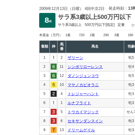
13
発走時刻：
2009年12月13日（日曜） 4回中京2日
サラ系3歳以上500万円以下
サラ系3歳以上
500万円以下
[指定]
定量
コ
本賞金
（万円）
1着
720
2着
290
3着
180
馬
着順
枠
馬名
性齢
番
1
2
ザリーン
牝5
2
11
シンボリローレンス
牡4
3
12
ダノンジュンコウ
牡5
4
10
マヤノカピオラニ
牝3
5
4
トレジャーハント
牡3
6
1
ルナフライト
牝3
7
5
トウカイマジック
せん
8
6
セキサンダンスイン
牝3
9
13
ドリームゲイル
牡3