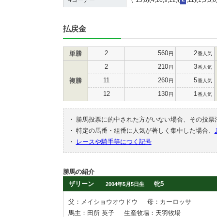
払戻金
2
560
2
単勝
円
番人気
2
210
3
円
番人気
11
260
5
複勝
円
番人気
12
130
1
円
番人気
・
勝馬投票に的中された方がいない場合、その投票
・
特定の馬番・組番に人気が著しく集中した場合、
・
レースや騎手等につく記号
勝馬の紹介
ザリーン
牝5
2004年5月5日生
父：メイショウオウドウ
母：カーロッサ
馬主：田所 英子
生産牧場：天羽牧場