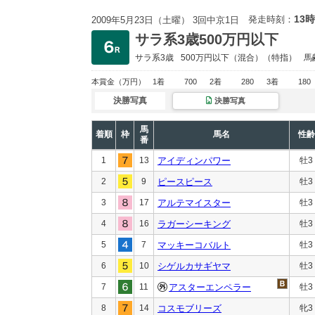
13時
発走時刻：
2009年5月23日（土曜） 3回中京1日
サラ系3歳500万円以下
サラ系3歳
500万円以下
（混合）（特指）
馬
本賞金
（万円）
1着
700
2着
280
3着
180
決勝写真
決勝写真
馬
着順
枠
馬名
性齢
番
1
13
アイディンパワー
牡3
2
9
ピースピース
牡3
3
17
アルテマイスター
牡3
4
16
ラガーシーキング
牡3
5
7
マッキーコバルト
牡3
6
10
シゲルカサギヤマ
牡3
7
11
アスターエンペラー
牡3
8
14
コスモブリーズ
牝3