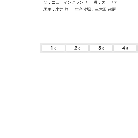
父：ニューイングランド
母：スーリア
馬主：米井 勝
生産牧場：三木田 頼嗣