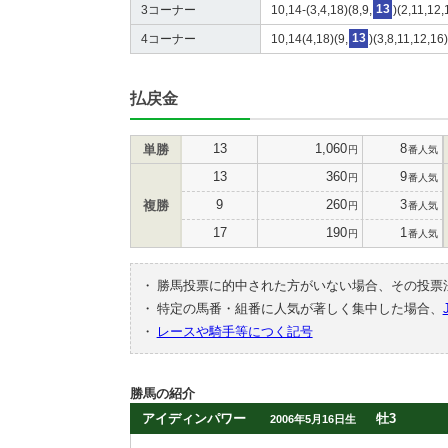
3コーナー
10,14-(3,4,18)(8,9,
13
)(2,11,12,
4コーナー
10,14(4,18)(9,
13
)(3,8,11,12,16
払戻金
13
1,060
8
単勝
円
番人気
13
360
9
円
番人気
9
260
3
複勝
円
番人気
17
190
1
円
番人気
・
勝馬投票に的中された方がいない場合、その投票
・
特定の馬番・組番に人気が著しく集中した場合、
・
レースや騎手等につく記号
勝馬の紹介
アイディンパワー
牡3
2006年5月16日生