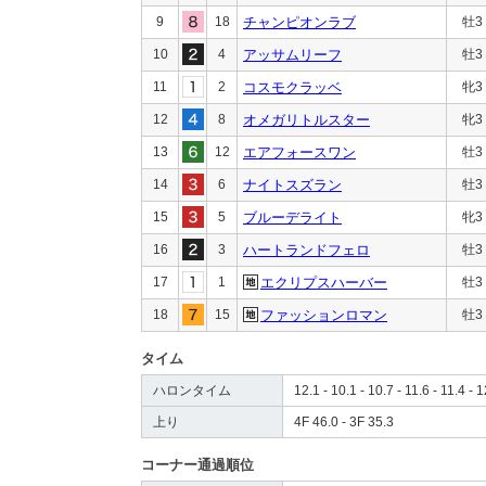
9
18
チャンピオンラブ
牡3
10
4
アッサムリーフ
牡3
11
2
コスモクラッベ
牝3
12
8
オメガリトルスター
牝3
13
12
エアフォースワン
牡3
14
6
ナイトスズラン
牡3
15
5
ブルーデライト
牝3
16
3
ハートランドフェロ
牡3
17
1
エクリプスハーバー
牡3
18
15
ファッションロマン
牡3
タイム
ハロンタイム
12.1 - 10.1 - 10.7 - 11.6 - 11.4 - 
上り
4F 46.0 - 3F 35.3
コーナー通過順位