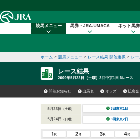
本文へ移動する
競馬メニュー
馬券・JRA-UMACA
ネット馬券
ホーム
>
競馬メニュー
>
レース結果 開催選択
>
レー
レース結果
2009年5月23日（土曜）3回中京1日 6レース
開催お知らせ
出馬表
オッズ
払戻金
5月23日
3回東京1日
（土曜）
5月24日
3回東京2日
（日曜）