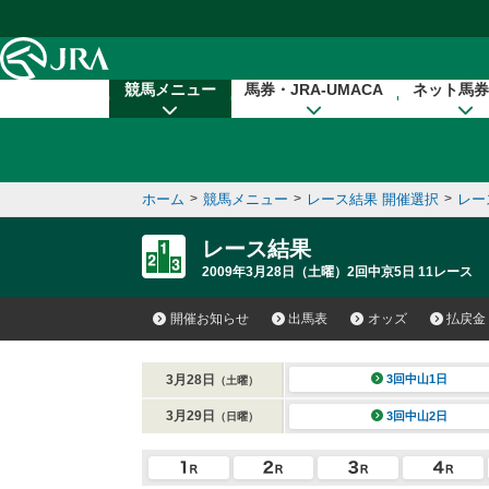
本文へ移動する
競馬メニュー
馬券・JRA-UMACA
ネット馬券
ホーム
>
競馬メニュー
>
レース結果 開催選択
>
レー
レース結果
2009年3月28日（土曜）2回中京5日 11レース
開催お知らせ
出馬表
オッズ
払戻金
3月28日
3回中山1日
（土曜）
3月29日
3回中山2日
（日曜）