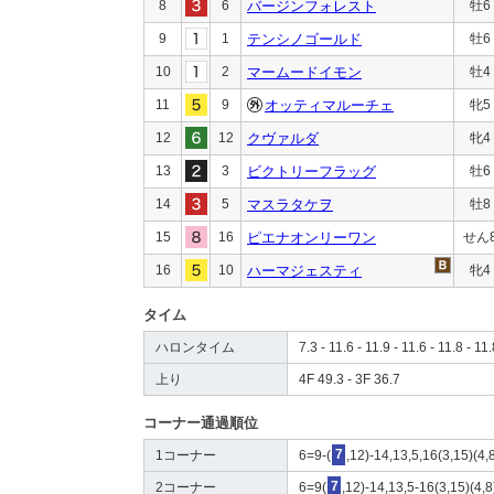
8
6
バージンフォレスト
牡6
9
1
テンシノゴールド
牡6
10
2
マームードイモン
牡4
11
9
オッティマルーチェ
牝5
12
12
クヴァルダ
牝4
13
3
ビクトリーフラッグ
牡6
14
5
マスラタケヲ
牡8
15
16
ピエナオンリーワン
せん
16
10
ハーマジェスティ
牝4
タイム
ハロンタイム
7.3 - 11.6 - 11.9 - 11.6 - 11.8 - 11
上り
4F 49.3 - 3F 36.7
コーナー通過順位
1コーナー
6=9-(
7
,12)-14,13,5,16(3,15)(4,
2コーナー
6=9(
7
,12)-14,13,5-16(3,15)(4,8