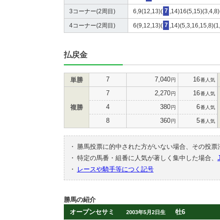
3コーナー(2周目)
6,9(12,13)(
7
,14)16(5,15)(3,4,8
4コーナー(2周目)
6(9,12,13)(
7
,14)(5,3,16,15,8)(1
払戻金
7
7,040
16
単勝
円
番人気
7
2,270
16
円
番人気
4
380
6
複勝
円
番人気
8
360
5
円
番人気
・
勝馬投票に的中された方がいない場合、その投票
・
特定の馬番・組番に人気が著しく集中した場合、
・
レースや騎手等につく記号
勝馬の紹介
オープンセサミ
牡6
2003年5月2日生