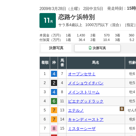
15時
発走時刻：
2009年3月28日（土曜） 2回中京5日
恋路ケ浜特別
サラ系4歳以上
1000万円以下
（混合）［指定
本賞金
（万円）
1着
1,430
2着
570
3着
360
付加賞
（万円）
1着
36.4
2着
10.4
3着
5.2
決勝写真
決勝写真
馬
着順
枠
馬名
性齢
番
1
7
オープンセサミ
牡6
2
4
メイショウイチバン
牡5
3
8
メインストリーム
牡4
4
11
ピエナグッドラック
牡5
5
13
エテルノ
せん
6
14
キャンディーストア
牝6
7
15
ミスターシーザ
牡6