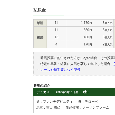
払戻金
11
1,170
6
単勝
円
番人気
11
360
5
円
番人気
13
400
6
複勝
円
番人気
4
170
2
円
番人気
・
勝馬投票に的中された方がいない場合、その投票
・
特定の馬番・組番に人気が著しく集中した場合、
・
レースや騎手等につく記号
勝馬の紹介
デュカス
牡6
2003年3月10日生
父：フレンチデピュティ
母：デローベ
馬主：吉田 勝己
生産牧場：ノーザンファーム