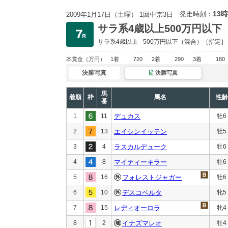
13時
発走時刻：
2009年1月17日（土曜） 1回中京3日
サラ系4歳以上500万円以下
サラ系4歳以上
500万円以下
（混合）［指定］
本賞金
（万円）
1着
720
2着
290
3着
180
決勝写真
決勝写真
馬
着順
枠
馬名
性齢
番
1
11
デュカス
牡6
2
13
エイシンイッテン
牡5
3
4
ラスカルデューク
牡6
4
8
マイティーキラー
牡6
5
16
フォレストジャガー
牡6
6
10
デスコベルタ
牝5
7
15
レディオーロラ
牝4
8
2
イナズマレオ
牡4