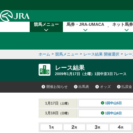
本文へ移動する
競馬メニュー
馬券・JRA-UMACA
ネット馬券
ホーム
>
競馬メニュー
>
レース結果 開催選択
>
レー
レース結果
2009年1月17日（土曜）1回中京3日 7レース
開催お知らせ
出馬表
オッズ
払戻金
1月17日
1回中山5日
（土曜）
1月18日
1回中山6日
（日曜）