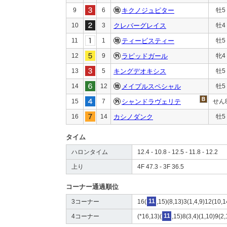
9
6
キクノジュピター
牡5
10
3
クレバーグレイス
牡4
11
1
ティービスティー
牡5
12
9
ラピッドガール
牝4
13
5
キングデオキシス
牡5
14
12
メイプルスペシャル
牡5
15
7
シャンドラヴェリテ
せん
16
14
カシノダンク
牡5
タイム
ハロンタイム
12.4 - 10.8 - 12.5 - 11.8 - 12.2
上り
4F 47.3 - 3F 36.5
コーナー通過順位
3コーナー
16(
11
,15)(8,13)3(1,4,9)12(10,1
4コーナー
(*16,13)(
11
,15)8(3,4)(1,10)9(2,