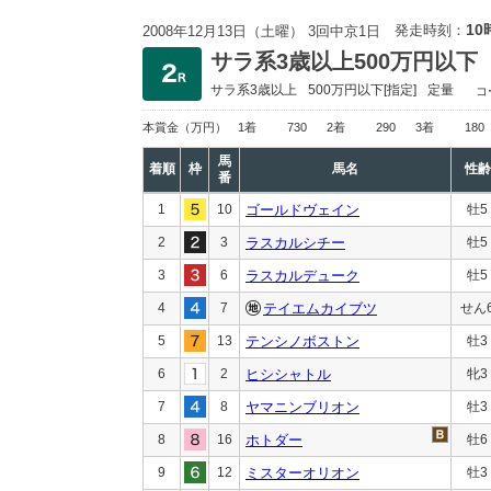
10
発走時刻：
2008年12月13日（土曜） 3回中京1日
サラ系3歳以上500万円以下
サラ系3歳以上
500万円以下
[指定]
定量
コ
本賞金
（万円）
1着
730
2着
290
3着
180
馬
着順
枠
馬名
性齢
番
1
10
ゴールドヴェイン
牡5
2
3
ラスカルシチー
牡5
3
6
ラスカルデューク
牡5
4
7
テイエムカイブツ
せん
5
13
テンシノボストン
牡3
6
2
ヒシシャトル
牝3
7
8
ヤマニンブリオン
牡3
8
16
ホトダー
牡6
9
12
ミスターオリオン
牡3