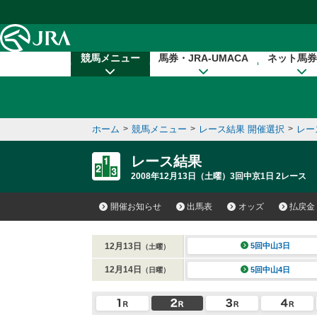
本文へ移動する
競馬メニュー
馬券・JRA-UMACA
ネット馬券
ホーム
>
競馬メニュー
>
レース結果 開催選択
>
レー
レース結果
2008年12月13日（土曜）3回中京1日 2レース
開催お知らせ
出馬表
オッズ
払戻金
12月13日
5回中山3日
（土曜）
12月14日
5回中山4日
（日曜）