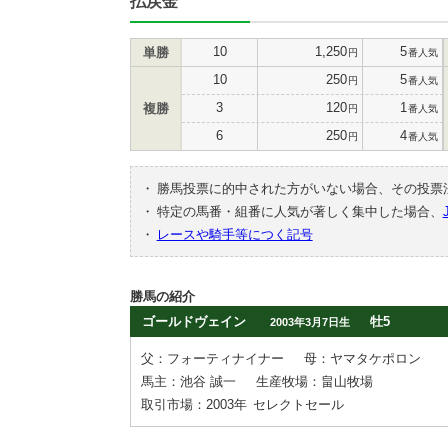
払戻金
10
1,250
5
単勝
円
番人気
10
250
5
円
番人気
3
120
1
複勝
円
番人気
6
250
4
円
番人気
・
勝馬投票に的中された方がいない場合、その投票
・
特定の馬番・組番に人気が著しく集中した場合、
・
レースや騎手等につく記号
勝馬の紹介
ゴールドヴェイン
牡5
2003年3月7日生
父：フォーティナイナー
母：ヤマタケポロン
馬主：池谷 誠一
生産牧場：畠山牧場
取引市場：2003年
セレクトセール