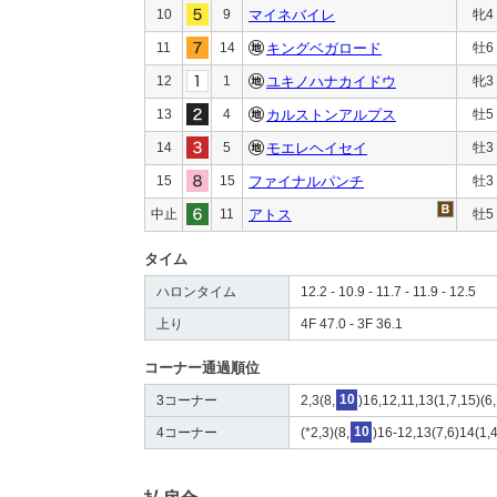
10
9
マイネバイレ
牝4
11
14
キングベガロード
牡6
12
1
ユキノハナカイドウ
牝3
13
4
カルストンアルプス
牡5
14
5
モエレヘイセイ
牡3
15
15
ファイナルパンチ
牡3
中止
11
アトス
牡5
タイム
ハロンタイム
12.2 - 10.9 - 11.7 - 11.9 - 12.5
上り
4F 47.0 - 3F 36.1
コーナー通過順位
3コーナー
2,3(8,
10
)16,12,11,13(1,7,15)(6,
4コーナー
(*2,3)(8,
10
)16-12,13(7,6)14(1,4