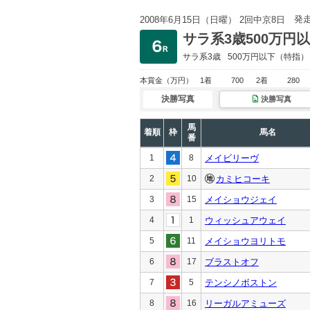
発
2008年6月15日（日曜） 2回中京8日
サラ系3歳500万円
サラ系3歳
500万円以下
（特指）
本賞金
（万円）
1着
700
2着
280
決勝写真
決勝写真
馬
着順
枠
馬名
番
1
8
メイビリーヴ
2
10
カミヒコーキ
3
15
メイショウジェイ
4
1
ウィッシュアウェイ
5
11
メイショウヨリトモ
6
17
ブラストオフ
7
5
テンシノボストン
8
16
リーガルアミューズ