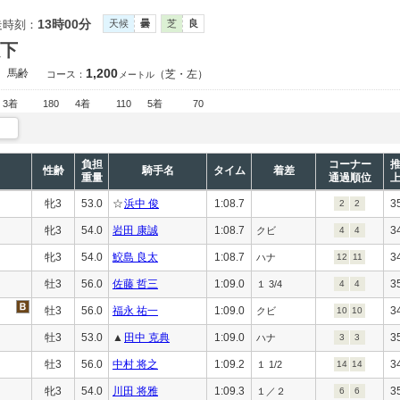
13時00分
走時刻：
天候
曇
芝
良
以下
1,200
馬齢
（芝・左）
コース：
メートル
3着
180
4着
110
5着
70
負担
コーナー
性齢
騎手名
タイム
着差
重量
通過順位
牝3
53.0
☆
浜中 俊
1:08.7
3
2
2
牝3
54.0
岩田 康誠
1:08.7
3
クビ
4
4
牝3
54.0
鮫島 良太
1:08.7
3
ハナ
12
11
牡3
56.0
佐藤 哲三
1:09.0
3
１ 3/4
4
4
牡3
56.0
福永 祐一
1:09.0
3
クビ
10
10
牡3
53.0
▲
田中 克典
1:09.0
3
ハナ
3
3
牡3
56.0
中村 将之
1:09.2
3
１ 1/2
14
14
牝3
54.0
川田 将雅
1:09.3
3
１／２
6
6