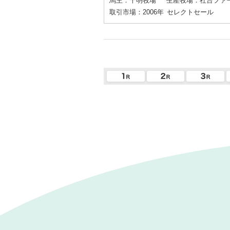
馬主：千明牧場
生産牧場：社台ファ
取引市場：2006年
セレクトセール