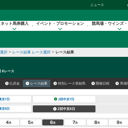
ニュース
ネット馬券購入
イベント・プロモーション
競馬場・ウインズ・
催選択
>
レース結果 レース選択
>
レース結果
日 6レース
払戻金
レース結果
特別レース登録馬
開催日程
馬場
東京7日
2回中京7日
東京8日
2回中京8日