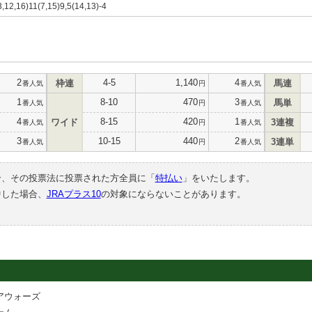
3,12,16)11(7,15)9,5(14,13)-4
2
4-5
1,140
4
枠連
馬連
番人気
円
番人気
1
8-10
470
3
馬単
番人気
円
番人気
4
8-15
420
1
ワイド
3連複
番人気
円
番人気
3
10-15
440
2
3連単
番人気
円
番人気
合、その投票法に投票された方全員に「
特払い
」をいたします。
中した場合、
JRAプラス10
の対象にならないことがあります。
アウォーズ