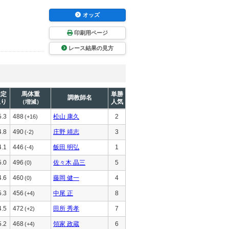
オッズ
印刷用ページ
レース結果の見方
推定
馬体重
単勝
調教師名
上り
人気
（増減）
5.3
488
松山 康久
2
(+16)
4.8
490
庄野 靖志
3
(-2)
4.1
446
飯田 明弘
1
(-4)
5.0
496
佐々木 晶三
5
(0)
4.6
460
藤岡 健一
4
(0)
5.3
456
中尾 正
8
(+4)
4.5
472
田所 秀孝
7
(+2)
5.2
468
領家 政蔵
6
(+4)