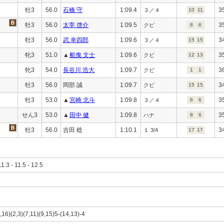
牡3
56.0
石橋 守
1:09.4
3
３／４
10
11
牡3
56.0
太宰 啓介
1:09.5
3
クビ
8
6
牡3
56.0
武 幸四郎
1:09.6
3
３／４
15
15
牝3
51.0
▲
船曳 文士
1:09.6
3
クビ
12
13
牝3
54.0
長谷川 浩大
1:09.7
3
クビ
1
1
牡3
56.0
岡部 誠
1:09.7
3
クビ
15
15
牡3
53.0
▲
宮崎 北斗
1:09.8
3
３／４
6
6
せん3
53.0
▲
田中 健
1:09.8
3
ハナ
8
6
牡3
56.0
吉田 稔
1:10.1
3
１ 3/4
17
17
11.3 - 11.5 - 12.5
,16)(2,3)(7,11)(9,15)5-(14,13)-4