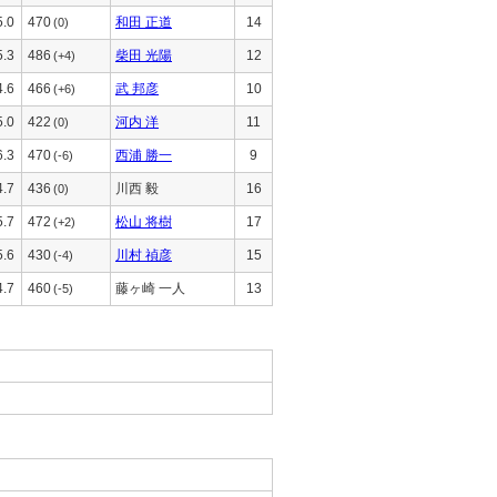
5.0
470
和田 正道
14
(0)
5.3
486
柴田 光陽
12
(+4)
4.6
466
武 邦彦
10
(+6)
5.0
422
河内 洋
11
(0)
6.3
470
西浦 勝一
9
(-6)
4.7
436
川西 毅
16
(0)
5.7
472
松山 将樹
17
(+2)
5.6
430
川村 禎彦
15
(-4)
4.7
460
藤ヶ崎 一人
13
(-5)