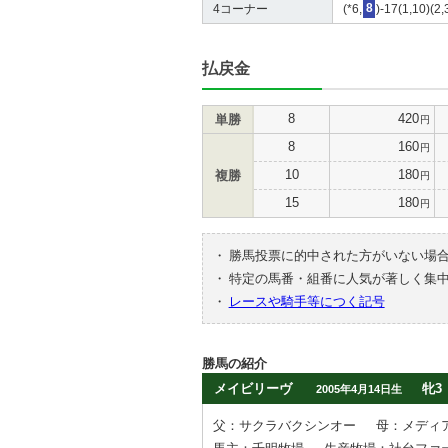
4コーナー
(*6,
8
)-17(1,10)(2,
払戻金
8
420
単勝
円
8
160
円
10
180
複勝
円
15
180
円
・
勝馬投票に的中された方がいない場
・
特定の馬番・組番に人気が著しく集
・
レースや騎手等につく記号
勝馬の紹介
メイビリーヴ
牝3
2005年4月14日生
父：サクラバクシンオー
母：メディ