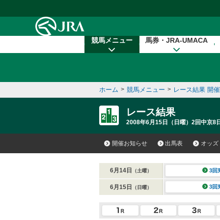
本文へ移動する
競馬メニュー
馬券・JRA-UMACA
ホーム
>
競馬メニュー
>
レース結果 開
レース結果
2008年6月15日（日曜）2回中京8
開催お知らせ
出馬表
オッズ
6月14日
3回
（土曜）
6月15日
3回
（日曜）