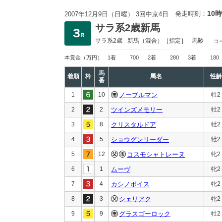
10時
発走時刻：
2007年12月9日（日曜） 3回中京4日
サラ系2歳新馬
サラ系2歳
新馬
（混合）［指定］
馬齢
コ
本賞金
（万円）
1着
700
2着
280
3着
180
馬
着順
枠
馬名
性齢
番
1
10
ノーブルマン
牡2
2
2
ツインズメモリー
牡2
3
8
クリスタルドア
牡2
4
5
ショウグンリーダー
牡2
5
12
コスモシャトレーヌ
牝2
6
1
ムーヴ
牝2
7
4
カシノボイス
牝2
8
3
シェリアク
牝2
9
9
グラスゴーロック
牡2