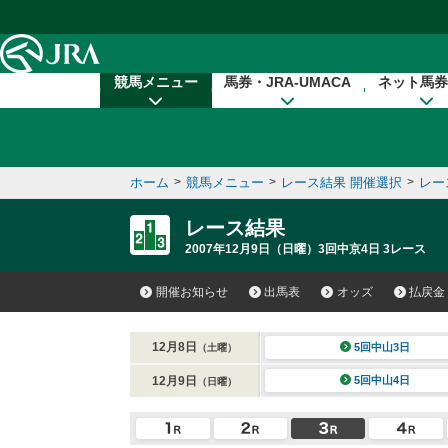
本文へ移動する
競馬メニュー
馬券・JRA-UMACA
ネット馬券
ホーム
>
競馬メニュー
>
レース結果 開催選択
>
レー
レース結果
2007年12月9日（日曜）3回中京4日 3レース
開催お知らせ
出馬表
オッズ
払戻金
12月8日
5回中山3日
（土曜）
12月9日
5回中山4日
（日曜）