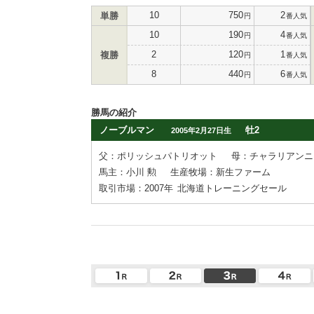
10
750
2
単勝
円
番人気
10
190
4
円
番人気
2
120
1
複勝
円
番人気
8
440
6
円
番人気
勝馬の紹介
ノーブルマン
牡2
2005年2月27日生
父：ポリッシュパトリオット
母：チャラリアンニ
馬主：小川 勲
生産牧場：新生ファーム
取引市場：2007年
北海道トレーニングセール