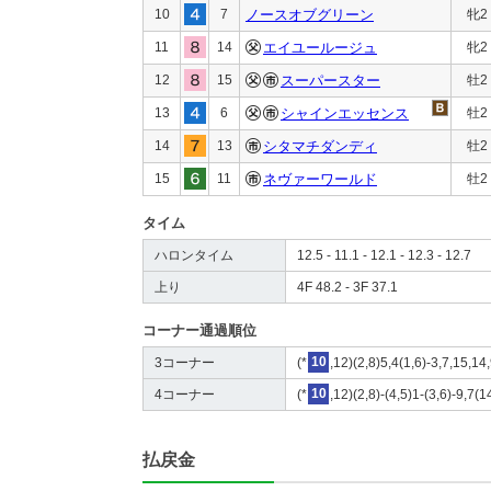
10
7
ノースオブグリーン
牝2
11
14
エイユールージュ
牝2
12
15
スーパースター
牡2
13
6
シャインエッセンス
牡2
14
13
シタマチダンディ
牡2
15
11
ネヴァーワールド
牡2
タイム
ハロンタイム
12.5 - 11.1 - 12.1 - 12.3 - 12.7
上り
4F 48.2 - 3F 37.1
コーナー通過順位
3コーナー
(*
10
,12)(2,8)5,4(1,6)-3,7,15,14
4コーナー
(*
10
,12)(2,8)-(4,5)1-(3,6)-9,7(
払戻金