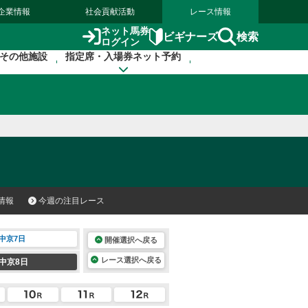
企業情報
社会貢献活動
レース情報
ネット馬券
検索
ビギナーズ
ログイン
その他施設
指定席・入場券ネット予約
情報
今週の注目レース
中京7日
開催選択へ戻る
レース選択へ戻る
中京8日