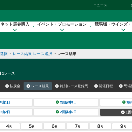
ニュース
ネット馬券購入
イベント・プロモーション
競馬場・ウインズ・
催選択
>
レース結果 レース選択
>
レース結果
日 1レース
払戻金
レース結果
特別レース登録馬
開催日程
馬場
中山1日
2回阪神1日
1回
中山2日
2回阪神2日
1回