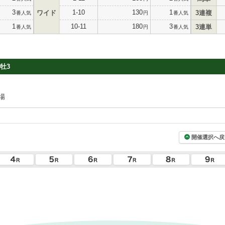
3
1-10
130
1
ワイド
3連複
番人気
円
番人気
1
10-11
180
3
3連単
番人気
円
番人気
牡3
場
開催選択へ戻