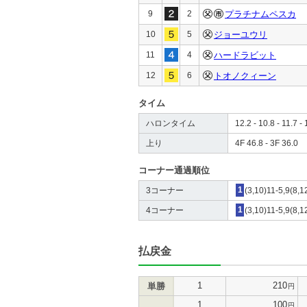
9
2
プラチナムペスカ
10
5
ジョーユウリ
11
4
ハードラビット
12
6
トオノクィーン
タイム
ハロンタイム
12.2 - 10.8 - 11.7 - 
上り
4F 46.8 - 3F 36.0
コーナー通過順位
3コーナー
1
(3,10)11-5,9(8,12
4コーナー
1
(3,10)11-5,9(8,1
払戻金
1
210
単勝
円
1
100
円