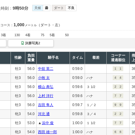
9時50分
走時刻：
天候
曇
ダート
不良
1,000
（ダート・左）
コース：
メートル
3着
130
4着
75
5着
50
決勝写真2
負担
コーナー
性齢
騎手名
タイム
着差
重量
通過順位
牡3
56.0
中舘 英二
0:59.0
3
1
1
牡3
56.0
小牧 太
0:59.0
3
ハナ
4
4
牡3
56.0
横山 典弘
0:59.6
3
３ 1/2
2
2
牡3
56.0
上村 洋行
0:59.6
3
ハナ
7
7
牡3
56.0
吉田 隼人
0:59.7
3
１／２
9
9
牝3
54.0
河北 通
0:59.8
3
３／４
2
2
牡3
53.0
▲
浜中 俊
1:00.0
3
１ 1/2
7
7
牝3
54.0
西田 雄一郎
1:00.0
3
ハナ
6
6