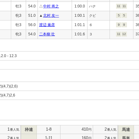
牡3
54.0
△
中村 将之
1:00.0
3
ハナ
11
11
牝3
51.0
▲
北村 友一
1:00.1
3
クビ
5
5
牡3
56.0
渡辺 薫彦
1:01.1
3
６
9
9
牝3
54.0
二本柳 壮
1:01.6
3
３
11
12
12.0 - 12.3
)(4,7)(2,6)
2)(4,7)2,6
1
1-8
410
2
枠連
馬連
番人気
円
番人気
2
1-11
160
2
馬単
番人気
円
番人気