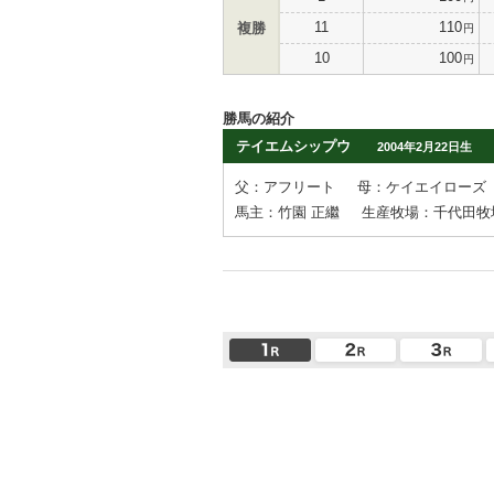
11
110
複勝
円
10
100
円
勝馬の紹介
テイエムシップウ
2004年2月22日生
父：アフリート
母：ケイエイローズ
馬主：竹園 正繼
生産牧場：千代田牧