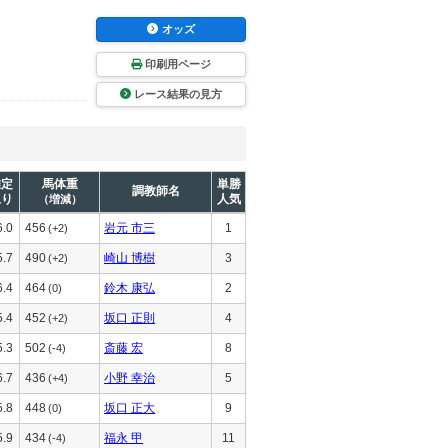
オッズ
印刷用ページ
レース結果の見方
推定
馬体重
単勝
調教師名
上り
人気
（増減）
6.0
456
岩元 市三
1
(+2)
5.7
490
崎山 博樹
3
(+2)
6.4
464
鈴木 康弘
2
(0)
5.4
452
坂口 正則
4
(+2)
5.3
502
斎藤 宏
8
(-4)
6.7
436
小野 幸治
5
(+4)
5.8
448
坂口 正大
9
(0)
5.9
434
福永 甲
11
(-4)