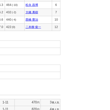
5.3
464
松永 昌博
6
(-10)
6.2
432
大橋 勇樹
7
(-2)
6.6
440
西橋 豊治
10
(-4)
7.0
422
二本柳 俊一
12
(0)
1-11
470
3
円
番人気
1-11
820
4
円
番人気