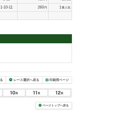
1-10-11
260
1
円
番人気
る
レース選択へ戻る
印刷用ページ
ページトップへ戻る