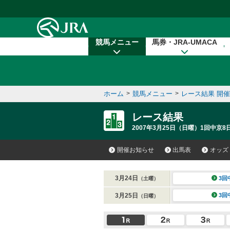
本文へ移動する
競馬メニュー
馬券・JRA-UMACA
ホーム
>
競馬メニュー
>
レース結果 開
レース結果
2007年3月25日（日曜）1回中京8
開催お知らせ
出馬表
オッズ
3月24日
3回
（土曜）
3月25日
3回
（日曜）