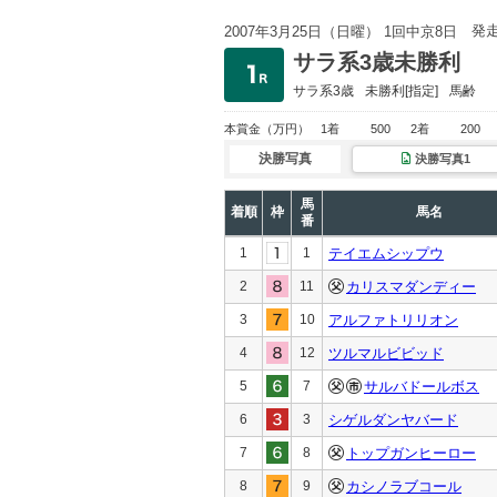
発
2007年3月25日（日曜） 1回中京8日
サラ系3歳未勝利
サラ系3歳
未勝利
[指定]
馬齢
本賞金
（万円）
1着
500
2着
200
決勝写真
決勝写真1
馬
着順
枠
馬名
番
1
1
テイエムシップウ
2
11
カリスマダンディー
3
10
アルファトリリオン
4
12
ツルマルビビッド
5
7
サルバドールボス
6
3
シゲルダンヤバード
7
8
トップガンヒーロー
8
9
カシノラブコール