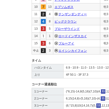
10
13
エプソムボス
牡3
11
4
テンザンダンディー
牡3
12
8
ビッグクラウン
牡3
13
5
ブローザウインド
牡3
14
1
ロードインザスカイ
牡3
15
6
ブルーアイ
牝3
中止
3
エイシンカイフォン
牡3
タイム
ハロンタイム
6.9 - 10.9 - 11.0 - 13.5 - 13.0 - 12
上り
4F 50.1 - 3F 37.3
コーナー通過順位
1コーナー
(*6,15)-14,8(5,16)(7,10)(4,
11
,1
2コーナー
6,15(14,8)-(5,16)(7,10)-(4,
11
)1
3コーナー
(6,*15,8)10(14,16,7)(5,
11
,12,13