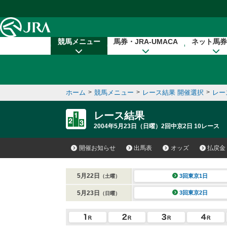
本文へ移動する
競馬メニュー
馬券・JRA-UMACA
ネット馬券
ホーム
>
競馬メニュー
>
レース結果 開催選択
>
レー
レース結果
2004年5月23日（日曜）2回中京2日 10レース
開催お知らせ
出馬表
オッズ
払戻金
5月22日
3回東京1日
（土曜）
5月23日
3回東京2日
（日曜）