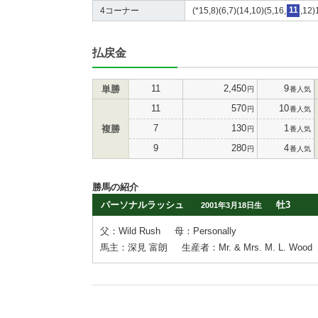
4コーナー
(*15,8)(6,7)(14,10)(5,16,
11
,12)
払戻金
11
2,450
9
単勝
円
番人気
11
570
10
円
番人気
7
130
1
複勝
円
番人気
9
280
4
円
番人気
勝馬の紹介
パーソナルラッシュ
牡3
2001年3月18日生
父：Wild Rush
母：Personally
馬主：深見 富朗
生産者：Mr. & Mrs. M. L. Wood