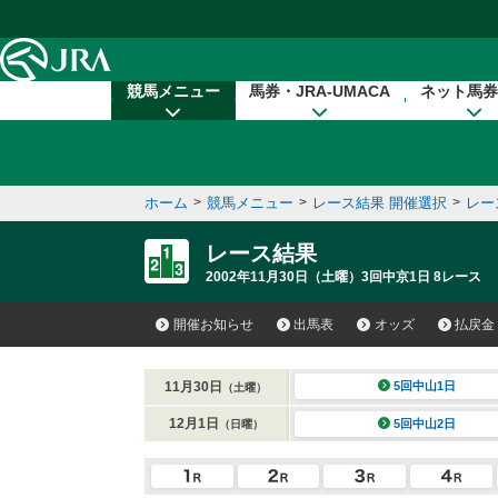
本文へ移動する
競馬メニュー
馬券・JRA-UMACA
ネット馬券
ホーム
>
競馬メニュー
>
レース結果 開催選択
>
レー
レース結果
2002年11月30日（土曜）3回中京1日 8レース
開催お知らせ
出馬表
オッズ
払戻金
11月30日
5回中山1日
（土曜）
12月1日
5回中山2日
（日曜）