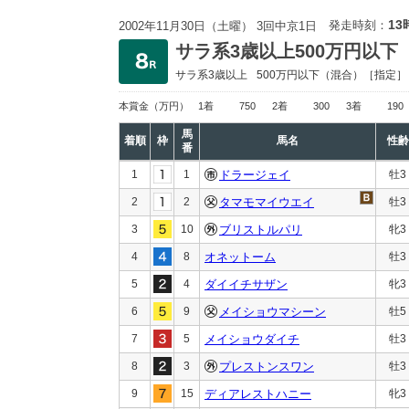
13
発走時刻：
2002年11月30日（土曜） 3回中京1日
サラ系3歳以上500万円以下
サラ系3歳以上
500万円以下
（混合）［指定］
本賞金
（万円）
1着
750
2着
300
3着
190
馬
着順
枠
馬名
性齢
番
1
1
ドラージェイ
牡3
2
2
タマモマイウエイ
牡3
3
10
ブリストルパリ
牝3
4
8
オネットーム
牡3
5
4
ダイイチサザン
牝3
6
9
メイショウマシーン
牡5
7
5
メイショウダイチ
牡3
8
3
プレストンスワン
牡3
9
15
ディアレストハニー
牝3