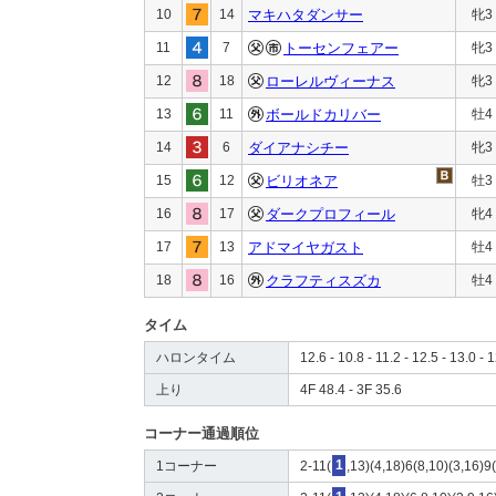
10
14
マキハタダンサー
牝3
11
7
トーセンフェアー
牝3
12
18
ローレルヴィーナス
牝3
13
11
ボールドカリバー
牡4
14
6
ダイアナシチー
牝3
15
12
ビリオネア
牡3
16
17
ダークプロフィール
牝4
17
13
アドマイヤガスト
牡4
18
16
クラフティスズカ
牡4
タイム
ハロンタイム
12.6 - 10.8 - 11.2 - 12.5 - 13.0 - 1
上り
4F 48.4 - 3F 35.6
コーナー通過順位
1コーナー
2-11(
1
,13)(4,18)6(8,10)(3,16)9