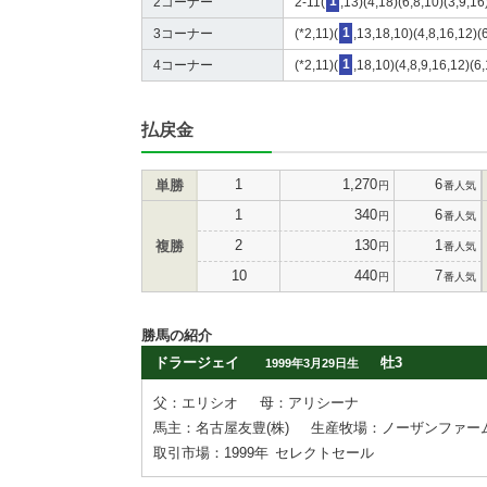
2コーナー
2-11(
1
,13)(4,18)(6,8,10)(3,9,1
3コーナー
(*2,11)(
1
,13,18,10)(4,8,16,12)(6
4コーナー
(*2,11)(
1
,18,10)(4,8,9,16,12)(6
払戻金
1
1,270
6
単勝
円
番人気
1
340
6
円
番人気
2
130
1
複勝
円
番人気
10
440
7
円
番人気
勝馬の紹介
ドラージェイ
牡3
1999年3月29日生
父：エリシオ
母：アリシーナ
馬主：名古屋友豊(株)
生産牧場：ノーザンファー
取引市場：1999年
セレクトセール