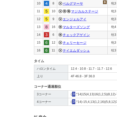
10
8
ベルグマーサ
牝3
11
10
マジカルステージ
牝3
12
9
エンジェルアイ
牝3
13
16
マルターズソング
牝4
14
6
チェックアゲイン
牡3
15
12
チェリーセージ
牝3
16
11
テイエムダッシュ
牡3
タイム
ハロンタイム
12.4 - 10.8 - 11.7 - 11.7 - 12.6
上り
4F 46.8 - 3F 36.0
コーナー通過順位
3コーナー
(
3
,*14)15(4,13)16(1,2,5)(8,12)
4コーナー
(
3
,*14)-15,4,13(1,2,16)(5,8,12)