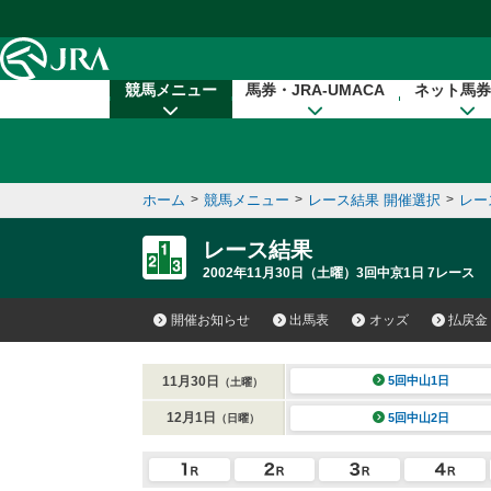
本文へ移動する
競馬メニュー
馬券・JRA-UMACA
ネット馬券
ホーム
>
競馬メニュー
>
レース結果 開催選択
>
レー
レース結果
2002年11月30日（土曜）3回中京1日 7レース
開催お知らせ
出馬表
オッズ
払戻金
11月30日
5回中山1日
（土曜）
12月1日
5回中山2日
（日曜）