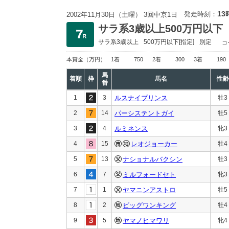
13
発走時刻：
2002年11月30日（土曜） 3回中京1日
サラ系3歳以上500万円以下
サラ系3歳以上
500万円以下
[指定]
別定
コ
本賞金
（万円）
1着
750
2着
300
3着
190
馬
着順
枠
馬名
性齢
番
1
3
ルスナイプリンス
牡3
2
14
パーシステントガイ
牡5
3
4
ルミネンス
牝3
4
15
レオジョーカー
牡4
5
13
ナショナルバクシン
牡3
6
7
ミルフォードセト
牝3
7
1
ヤマニンアストロ
牡5
8
2
ビッグワンキング
牡4
9
5
ヤマノヒマワリ
牝4