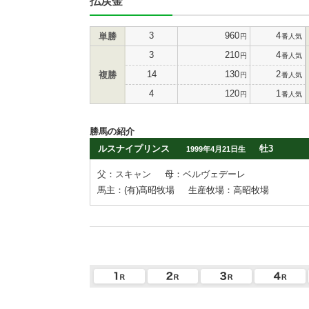
払戻金
3
960
4
単勝
円
番人気
3
210
4
円
番人気
14
130
2
複勝
円
番人気
4
120
1
円
番人気
勝馬の紹介
ルスナイプリンス
牡3
1999年4月21日生
父：スキャン
母：ベルヴェデーレ
馬主：(有)髙昭牧場
生産牧場：高昭牧場