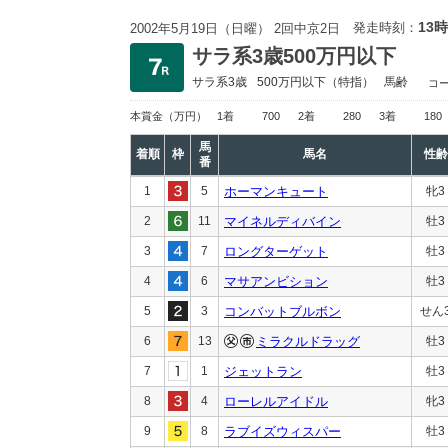
13時
発走時刻：
2002年5月19日（日曜） 2回中京2日
サラ系3歳500万円以下
サラ系3歳
500万円以下
（特指）
馬齢
コ
本賞金
（万円）
1着
700
2着
280
3着
180
馬
着順
枠
馬名
性齢
番
1
5
ホーマンキュート
牝3
2
11
マイネルディバイン
牡3
3
7
ロングターゲット
牡3
4
6
マサアンビション
牡3
5
3
コンバットブルボン
せん
6
13
ミラクルドラッグ
牡3
7
1
ジェットラン
牡3
8
4
ローレルアイドル
牝3
9
8
ラブイズウィスパー
牡3