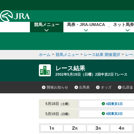
本文へ移動する
競馬メニュー
馬券・JRA-UMACA
ネット馬券
ホーム
>
競馬メニュー
>
レース結果 開催選択
>
レー
レース結果
2002年5月19日（日曜）2回中京2日 7レース
開催お知らせ
出馬表
オッズ
払戻金
5月18日
4回東京1日
（土曜）
5月19日
4回東京2日
（日曜）