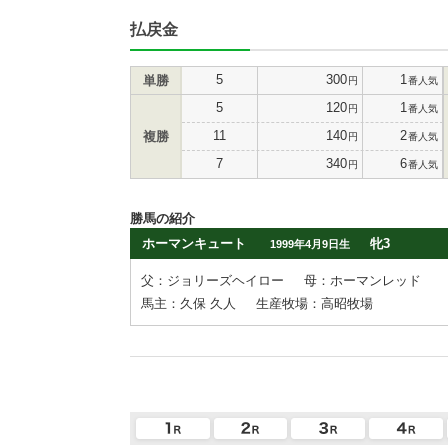
払戻金
5
300
1
単勝
円
番人気
5
120
1
円
番人気
11
140
2
複勝
円
番人気
7
340
6
円
番人気
勝馬の紹介
ホーマンキュート
牝3
1999年4月9日生
父：ジョリーズヘイロー
母：ホーマンレッド
馬主：久保 久人
生産牧場：高昭牧場