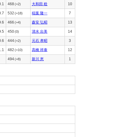
0.1
468
大和田 稔
10
(+2)
0.7
532
稲葉 隆一
7
(+18)
9.6
466
森安 弘昭
13
(+4)
9.5
450
清水 出美
14
(0)
0.6
444
元石 孝昭
3
(+2)
1.1
482
高橋 祥泰
12
(+10)
494
新川 恵
1
(+8)