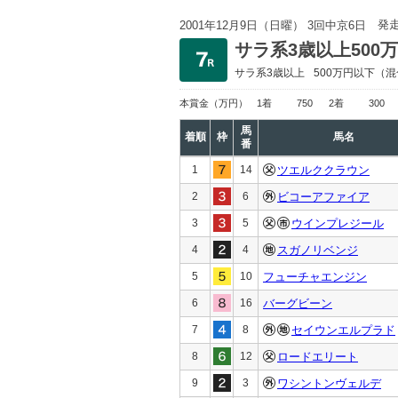
発
2001年12月9日（日曜） 3回中京6日
サラ系3歳以上500
サラ系3歳以上
500万円以下
（混
本賞金
（万円）
1着
750
2着
300
馬
着順
枠
馬名
番
1
14
ツエルククラウン
2
6
ビコーアファイア
3
5
ウインプレジール
4
4
スガノリベンジ
5
10
フューチャエンジン
6
16
バーグビーン
7
8
セイウンエルプラド
8
12
ロードエリート
9
3
ワシントンヴェルデ