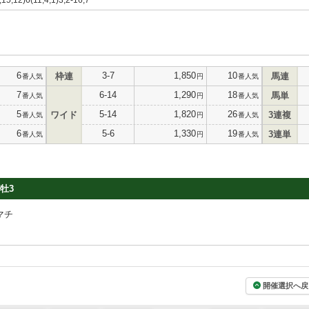
6
3-7
1,850
10
枠連
馬連
番人気
円
番人気
7
6-14
1,290
18
馬単
番人気
円
番人気
5
5-14
1,820
26
ワイド
3連複
番人気
円
番人気
6
5-6
1,330
19
3連単
番人気
円
番人気
牡3
マチ
開催選択へ戻