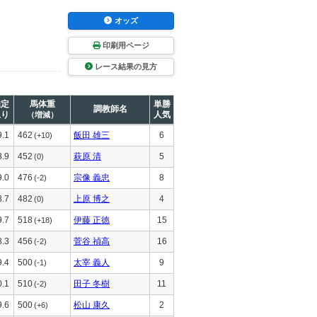
オッズ
印刷用ページ
レース結果の見方
推定
馬体重
単勝
調教師名
上り
人気
（増減）
9.1
462
飯田 雄三
6
(+10)
8.9
452
萩原 清
5
(0)
9.0
476
宗像 義忠
8
(-2)
8.7
482
上原 博之
4
(0)
9.7
518
伊藤 正徳
15
(+18)
8.3
456
菅谷 禎高
16
(-2)
9.4
500
太宰 義人
9
(-1)
0.1
510
田子 冬樹
11
(-2)
9.6
500
松山 康久
2
(+6)