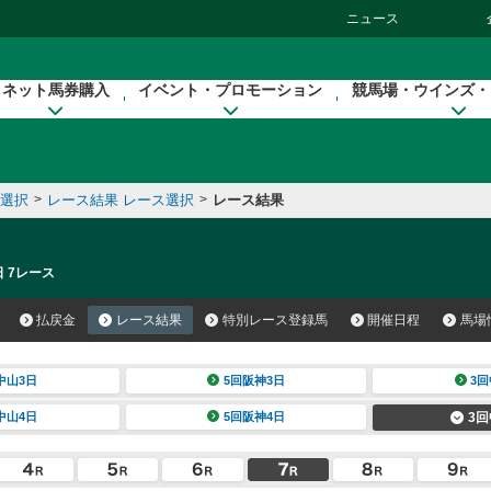
ニュース
ネット馬券購入
イベント・プロモーション
競馬場・ウインズ・
催選択
>
レース結果 レース選択
>
レース結果
日 7レース
払戻金
レース結果
特別レース登録馬
開催日程
馬場
中山3日
5回阪神3日
3回
中山4日
5回阪神4日
3回