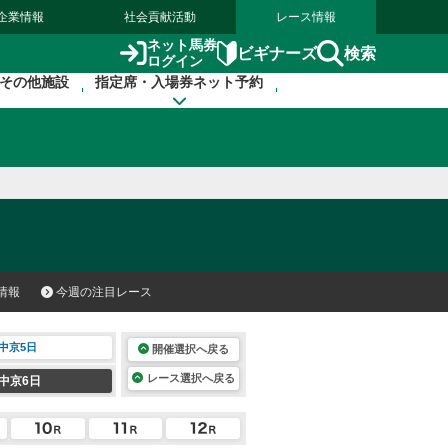
企業情報
社会貢献活動
レース情報
ネット馬券
検索
ビギナーズ
ログイン
その他施設
指定席・入場券ネット予約
情報
今週の注目レース
中京5日
開催選択へ戻る
レース選択へ戻る
中京6日