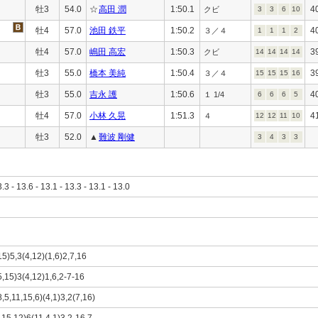
牡3
54.0
☆
高田 潤
1:50.1
4
クビ
3
3
6
10
牡4
57.0
池田 鉄平
1:50.2
4
３／４
1
1
1
2
牡4
57.0
嶋田 高宏
1:50.3
3
クビ
14
14
14
14
牡3
55.0
橋本 美純
1:50.4
3
３／４
15
15
15
16
牡3
55.0
吉永 護
1:50.6
4
１ 1/4
6
6
6
5
牡4
57.0
小林 久晃
1:51.3
4
４
12
12
11
10
牡3
52.0
▲
難波 剛健
3
4
3
3
3.3 - 13.6 - 13.1 - 13.3 - 13.1 - 13.0
15)5,3(4,12)(1,6)2,7,16
5,15)3(4,12)1,6,2-7-16
8,5,11,15,6)(4,1)3,2(7,16)
5,15,12)6(11,4,1)3,2-16,7