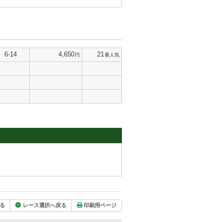
6-14
4,650
21
円
番人気
る
レース選択へ戻る
印刷用ページ