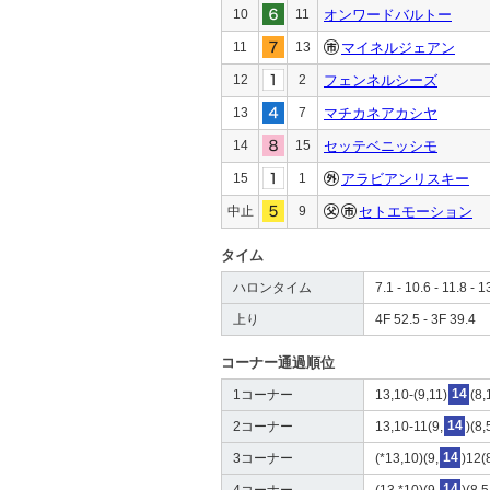
10
11
オンワードバルトー
11
13
マイネルジェアン
12
2
フェンネルシーズ
13
7
マチカネアカシヤ
14
15
セッテベニッシモ
15
1
アラビアンリスキー
中止
9
セトエモーション
タイム
ハロンタイム
7.1 - 10.6 - 11.8 - 1
上り
4F 52.5 - 3F 39.4
コーナー通過順位
1コーナー
13,10-(9,11)
14
(8,
2コーナー
13,10-11(9,
14
)(8,
3コーナー
(*13,10)(9,
14
)12(
4コーナー
(13,*10)(9,
14
)(8,