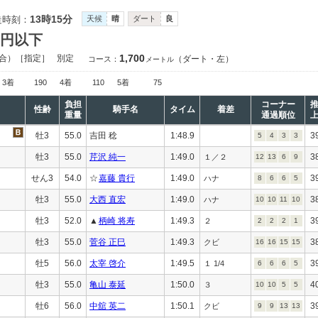
13時15分
走時刻：
天候
晴
ダート
良
万円以下
1,700
合）［指定］
別定
（ダート・左）
コース：
メートル
3着
190
4着
110
5着
75
負担
コーナー
性齢
騎手名
タイム
着差
重量
通過順位
牡3
55.0
吉田 稔
1:48.9
3
5
4
3
3
牡3
55.0
芹沢 純一
1:49.0
3
１／２
12
13
6
9
せん3
54.0
☆
嘉藤 貴行
1:49.0
3
ハナ
8
6
6
5
牡3
55.0
大西 直宏
1:49.0
3
ハナ
10
10
11
10
牡3
52.0
▲
柄崎 将寿
1:49.3
3
２
2
2
2
1
牡3
55.0
菅谷 正巳
1:49.3
3
クビ
16
16
15
15
牡5
56.0
太宰 啓介
1:49.5
3
１ 1/4
6
6
6
5
牡3
55.0
亀山 泰延
1:50.0
4
３
10
10
5
5
牡6
56.0
中舘 英二
1:50.1
3
クビ
9
9
13
13