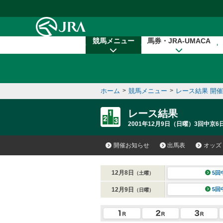
本文へ移動する
競馬メニュー
馬券・JRA-UMACA
ホーム
>
競馬メニュー
>
レース結果 開
レース結果
2001年12月9日（日曜）3回中京6
開催お知らせ
出馬表
オッズ
12月8日
5回
（土曜）
12月9日
5回
（日曜）