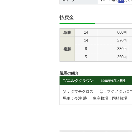
払戻金
14
860
単勝
円
14
370
円
6
330
複勝
円
5
350
円
勝馬の紹介
ツエルククラウン
1998年4月14日生
父：タマモクロス
母：フジノタカコ
馬主：今津 勝
生産牧場：岡崎牧場