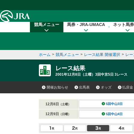
本文へ移動する
競馬メニュー
馬券・JRA-UMACA
ネット馬券
ホーム
>
競馬メニュー
>
レース結果 開催選択
>
レー
レース結果
2001年12月8日（土曜）3回中京5日 3レース
開催お知らせ
出馬表
オッズ
払戻金
12月8日
5回中山3日
（土曜）
12月9日
5回中山4日
（日曜）