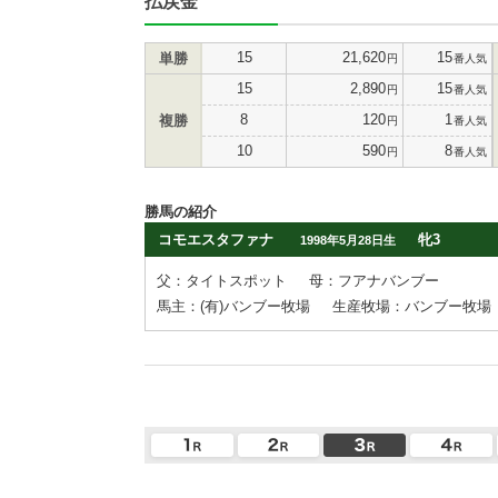
払戻金
15
21,620
15
単勝
円
番人気
15
2,890
15
円
番人気
8
120
1
複勝
円
番人気
10
590
8
円
番人気
勝馬の紹介
コモエスタファナ
牝3
1998年5月28日生
父：タイトスポット
母：フアナバンブー
馬主：(有)バンブー牧場
生産牧場：バンブー牧場