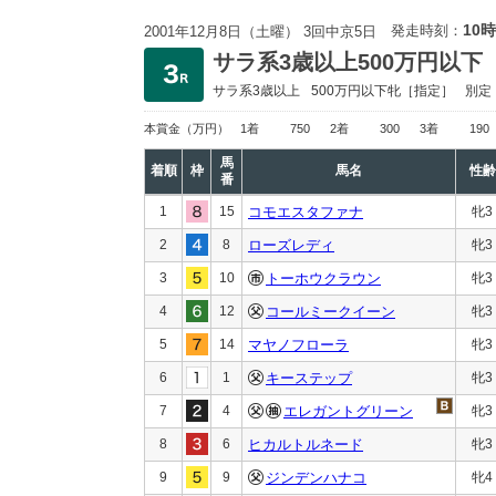
10時
発走時刻：
2001年12月8日（土曜） 3回中京5日
サラ系3歳以上500万円以下
サラ系3歳以上
500万円以下
牝［指定］
別定
本賞金
（万円）
1着
750
2着
300
3着
190
馬
着順
枠
馬名
性齢
番
1
15
コモエスタファナ
牝3
2
8
ローズレディ
牝3
3
10
トーホウクラウン
牝3
4
12
コールミークイーン
牝3
5
14
マヤノフローラ
牝3
6
1
キーステップ
牝3
7
4
エレガントグリーン
牝3
8
6
ヒカルトルネード
牝3
9
9
ジンデンハナコ
牝4