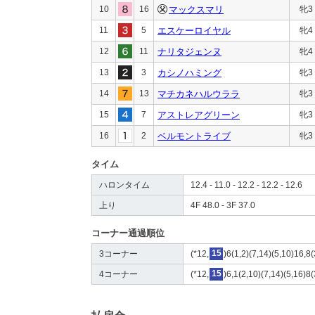
10
16
マックスマリ
牝3
11
5
エスケーロイヤル
牝4
12
11
ナリタジェンヌ
牝4
13
3
カシノハミング
牝3
14
13
マチカネハルウララ
牝3
15
7
アストレアグリーン
牝3
16
2
ベルモントライブ
牝3
タイム
ハロンタイム
12.4 - 11.0 - 12.2 - 12.2 - 12.6
上り
4F 48.0 - 3F 37.0
コーナー通過順位
3コーナー
(*12,
15
)6(1,2)(7,14)(5,10)16,8(
4コーナー
(*12,
15
)6,1(2,10)(7,14)(5,16)8