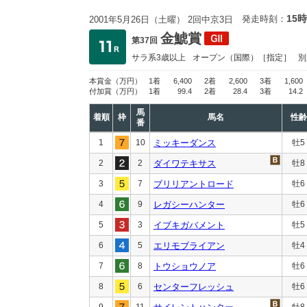
15時
発走時刻：
2001年5月26日（土曜） 2回中京3日
金鯱賞
第37回
サラ系3歳以上
オープン
（国際）［指定］
別
本賞金
（万円）
1着
6,400
2着
2,600
3着
1,600
付加賞
（万円）
1着
99.4
2着
28.4
3着
14.2
馬
着順
枠
馬名
性齢
番
1
10
ミッキーダンス
牡5
2
2
ダイワテキサス
牡8
3
7
ブリリアントロード
牡6
4
9
レガシーハンター
牡6
5
3
イブキガバメント
牡5
6
5
エリモブライアン
牡4
7
8
トウショウノア
牡6
8
6
センターフレッシュ
牡6
9
11
牡8