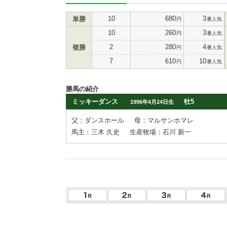
10
680
3
単勝
円
番人気
10
260
3
円
番人気
2
280
4
複勝
円
番人気
7
610
10
円
番人気
勝馬の紹介
ミッキーダンス
牡5
1996年4月24日生
父：ダンスホール
母：マルサンホマレ
馬主：三木 久史
生産牧場：石川 新一