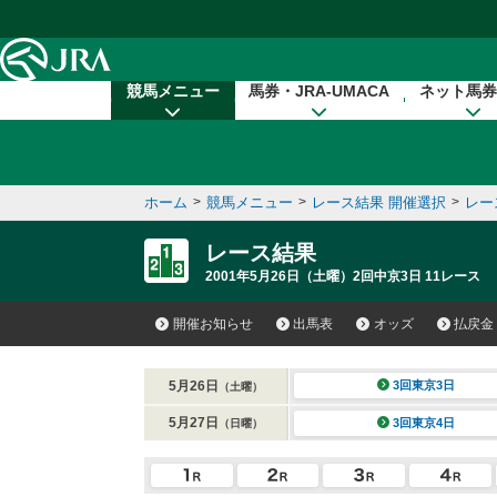
本文へ移動する
競馬メニュー
馬券・JRA-UMACA
ネット馬券
ホーム
>
競馬メニュー
>
レース結果 開催選択
>
レー
レース結果
2001年5月26日（土曜）2回中京3日 11レース
開催お知らせ
出馬表
オッズ
払戻金
5月26日
3回東京3日
（土曜）
5月27日
3回東京4日
（日曜）