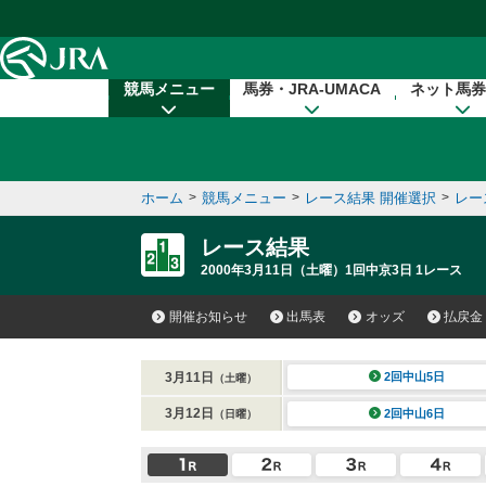
本文へ移動する
競馬メニュー
馬券・JRA-UMACA
ネット馬券
ホーム
>
競馬メニュー
>
レース結果 開催選択
>
レー
レース結果
2000年3月11日（土曜）1回中京3日 1レース
開催お知らせ
出馬表
オッズ
払戻金
3月11日
2回中山5日
（土曜）
3月12日
2回中山6日
（日曜）