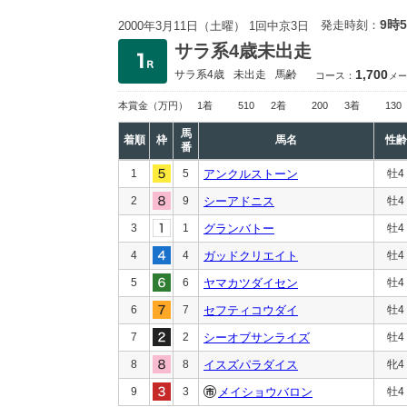
9時
発走時刻：
2000年3月11日（土曜） 1回中京3日
サラ系4歳未出走
1,700
サラ系4歳
未出走
馬齢
コース：
メー
本賞金
（万円）
1着
510
2着
200
3着
130
馬
着順
枠
馬名
性齢
番
1
5
アンクルストーン
牡4
2
9
シーアドニス
牡4
3
1
グランバトー
牡4
4
4
ガッドクリエイト
牡4
5
6
ヤマカツダイセン
牡4
6
7
セフティコウダイ
牡4
7
2
シーオブサンライズ
牡4
8
8
イスズパラダイス
牝4
9
3
メイショウバロン
牡4