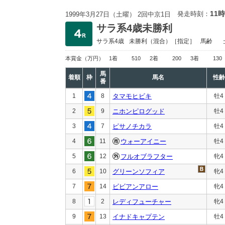
11時
発走時刻：
1999年3月27日（土曜） 2回中京1日
サラ系4歳未勝利
サラ系4歳
未勝利
（混合）［指定］
馬齢
本賞金
（万円）
1着
510
2着
200
3着
130
馬
着順
枠
馬名
性齢
番
1
8
タマモヒビキ
牡4
2
9
ニホンピログッド
牡4
3
7
ピサノチカラ
牡4
4
11
ウォーアイニー
牡4
5
12
フルオブラフター
牝4
6
10
グリーンソフィア
牝4
7
14
ビビアンアロー
牝4
8
2
レディフューチャー
牝4
9
13
イナドキャプテン
牡4