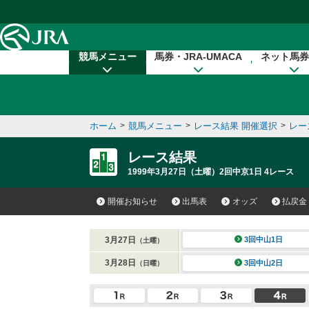
本文へ移動する
競馬メニュー
馬券・JRA-UMACA
ネット馬券
ホーム
>
競馬メニュー
>
レース結果 開催選択
>
レー
レース結果
1999年3月27日（土曜）2回中京1日 4レース
開催お知らせ
出馬表
オッズ
払戻金
3月27日
3回中山1日
（土曜）
3月28日
3回中山2日
（日曜）