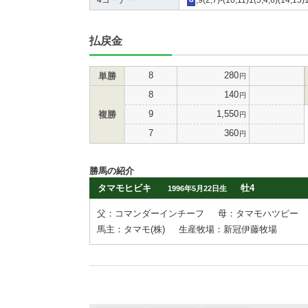
払戻金
8
280
単勝
円
8
140
円
9
1,550
複勝
円
7
360
円
勝馬の紹介
タマモヒビキ
牡4
1996年5月22日生
父：コマンダーインチーフ
母：タマモハツピー
馬主：タマモ(株)
生産牧場：新冠伊藤牧場