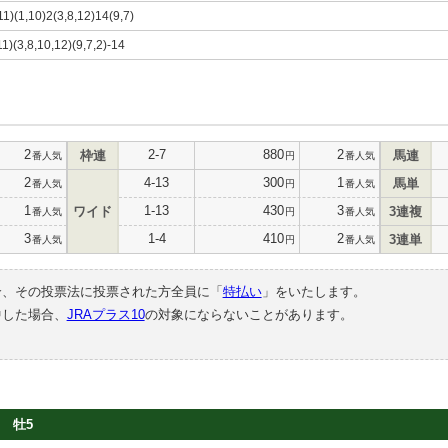
,11)(1,10)2(3,8,12)14(9,7)
11)(3,8,10,12)(9,7,2)-14
2
2-7
880
2
枠連
馬連
番人気
円
番人気
2
4-13
300
1
馬単
番人気
円
番人気
1
1-13
430
3
ワイド
3連複
番人気
円
番人気
3
1-4
410
2
3連単
番人気
円
番人気
合、その投票法に投票された方全員に「
特払い
」をいたします。
中した場合、
JRAプラス10
の対象にならないことがあります。
牡5