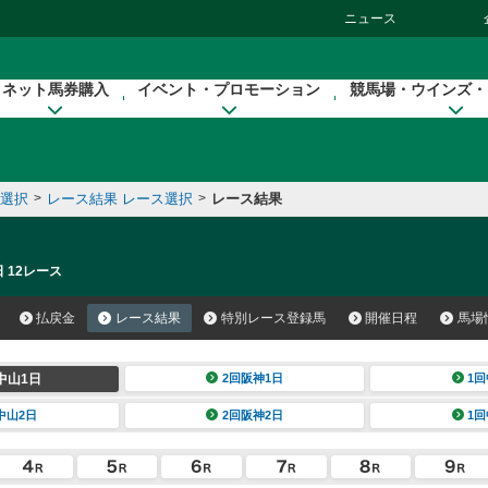
ニュース
ネット馬券購入
イベント・プロモーション
競馬場・ウインズ・
催選択
>
レース結果 レース選択
>
レース結果
 12レース
払戻金
レース結果
特別レース登録馬
開催日程
馬場
中山1日
2回阪神1日
1回
中山2日
2回阪神2日
1回