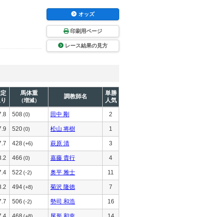
オッズ
印刷用ページ
レース結果の見方
推定
馬体重
単勝
調教師名
上り
人気
（増減）
7.8
508
田中 剛
2
(0)
7.9
520
松山 将樹
1
(0)
7.7
428
萩原 清
3
(+6)
8.2
466
嘉藤 貴行
4
(0)
7.4
522
奥平 雅士
11
(-2)
8.2
494
菊沢 隆徳
7
(+8)
7.7
506
勢司 和浩
16
(-2)
7.4
468
尾形 和幸
14
(+8)