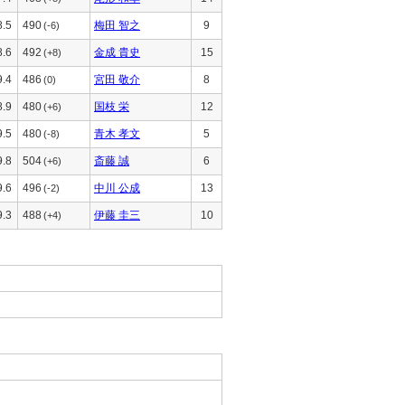
8.5
490
梅田 智之
9
(-6)
8.6
492
金成 貴史
15
(+8)
9.4
486
宮田 敬介
8
(0)
8.9
480
国枝 栄
12
(+6)
9.5
480
青木 孝文
5
(-8)
9.8
504
斎藤 誠
6
(+6)
9.6
496
中川 公成
13
(-2)
9.3
488
伊藤 圭三
10
(+4)