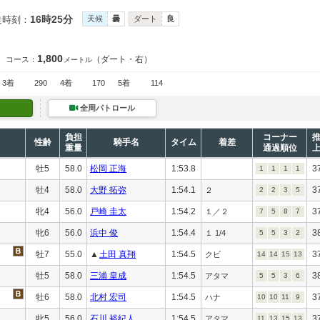
16時25分
走時刻：
天候
曇
ダート
良
1,800
（ダート・右）
コース：
メートル
3着
290
4着
170
5着
114
全周パトロール
負担
コーナー
性齢
騎手名
タイム
着差
重量
通過順位
牡5
58.0
松岡 正海
1:53.8
3
1
1
1
1
牡4
58.0
大野 拓弥
1:54.1
3
２
2
2
3
5
牝4
56.0
戸崎 圭太
1:54.2
3
１／２
7
5
8
7
牝6
56.0
浜中 俊
1:54.4
3
１ 1/4
5
5
3
2
牡7
55.0
▲
土田 真翔
1:54.5
3
クビ
14
14
15
13
牡5
58.0
三浦 皇成
1:54.5
3
アタマ
5
5
3
6
牡6
58.0
北村 宏司
1:54.5
3
ハナ
10
10
11
9
牝5
56.0
石川 裕紀人
1:54.5
3
アタマ
11
13
15
13