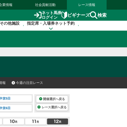
企業情報
社会貢献活動
レース情報
ネット馬券
検索
ビギナーズ
ログイン
その他施設
指定席・入場券ネット予約
情報
今週の注目レース
中京5日
開催選択へ戻る
レース選択へ戻る
中京6日