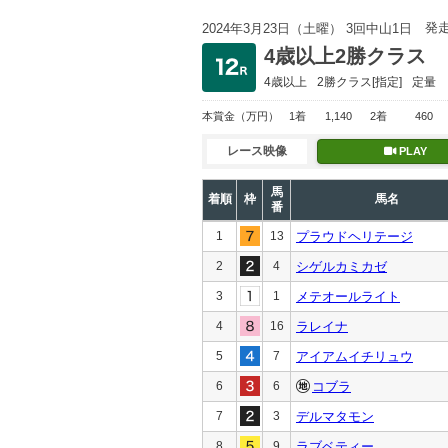
発
2024年3月23日（土曜） 3回中山1日
4歳以上2勝クラス
4歳以上
2勝クラス
[指定]
定量
本賞金
（万円）
1着
1,140
2着
460
レース映像
PLAY
馬
着順
枠
馬名
番
1
13
プラウドヘリテージ
2
4
シゲルカミカゼ
3
1
メテオールライト
4
16
ラレイナ
5
7
アイアムイチリュウ
6
6
コブラ
7
3
デルマタモン
8
9
ラブベティー