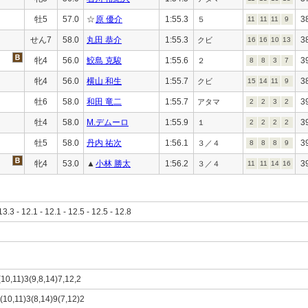
牡5
57.0
☆
原 優介
1:55.3
3
５
11
11
11
9
せん7
58.0
丸田 恭介
1:55.3
3
クビ
16
16
10
13
牝4
56.0
鮫島 克駿
1:55.6
3
２
8
8
3
7
牝4
56.0
横山 和生
1:55.7
3
クビ
15
14
11
9
牡6
58.0
和田 竜二
1:55.7
3
アタマ
2
2
3
2
牡4
58.0
M.デムーロ
1:55.9
3
１
2
2
2
2
牡5
58.0
丹内 祐次
1:56.1
3
３／４
8
8
8
9
牝4
53.0
▲
小林 勝太
1:56.2
3
３／４
11
11
14
16
13.3 - 12.1 - 12.1 - 12.5 - 12.5 - 12.8
(10,11)3(9,8,14)7,12,2
)(10,11)3(8,14)9(7,12)2