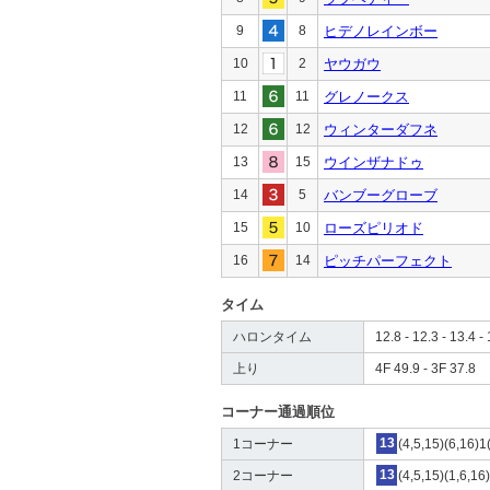
9
8
ヒデノレインボー
10
2
ヤウガウ
11
11
グレノークス
12
12
ウィンターダフネ
13
15
ウインザナドゥ
14
5
バンブーグローブ
15
10
ローズピリオド
16
14
ピッチパーフェクト
タイム
ハロンタイム
12.8 - 12.3 - 13.4 - 
上り
4F 49.9 - 3F 37.8
コーナー通過順位
1コーナー
13
(4,5,15)(6,16)1
2コーナー
13
(4,5,15)(1,6,16