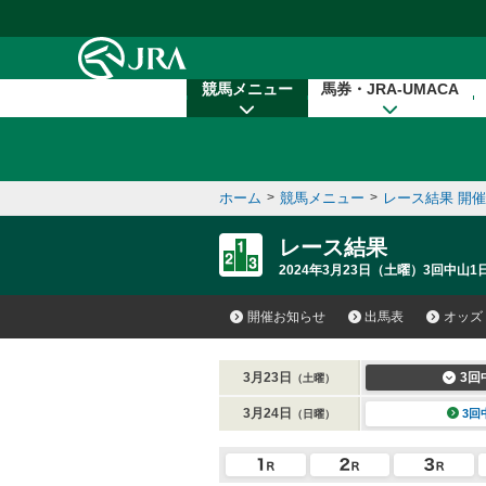
本文へ移動する
競馬メニュー
馬券・JRA-UMACA
ホーム
>
競馬メニュー
>
レース結果 開
レース結果
2024年3月23日（土曜）3回中山1日
開催お知らせ
出馬表
オッズ
3月23日
3回
（土曜）
3月24日
3回
（日曜）