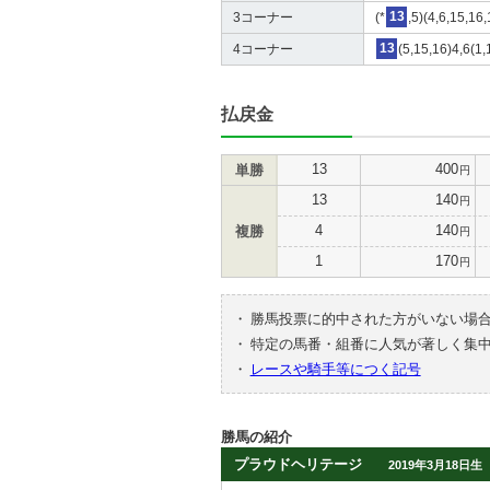
3コーナー
(*
13
,5)(4,6,15,16
4コーナー
13
(5,15,16)4,6(1,
払戻金
13
400
単勝
円
13
140
円
4
140
複勝
円
1
170
円
・
勝馬投票に的中された方がいない場
・
特定の馬番・組番に人気が著しく集
・
レースや騎手等につく記号
勝馬の紹介
プラウドヘリテージ
2019年3月18日生