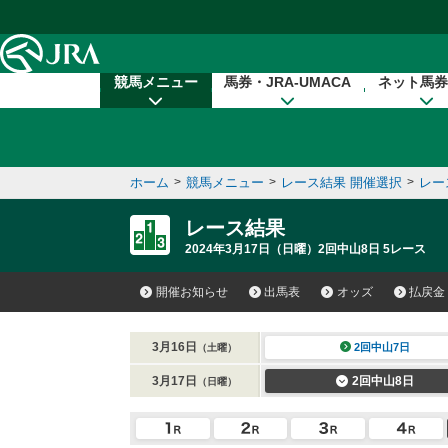
本文へ移動する
競馬メニュー
馬券・JRA-UMACA
ネット馬券
ホーム
>
競馬メニュー
>
レース結果 開催選択
>
レー
レース結果
2024年3月17日（日曜）2回中山8日 5レース
開催お知らせ
出馬表
オッズ
払戻金
3月16日
2回中山7日
（土曜）
3月17日
2回中山8日
（日曜）