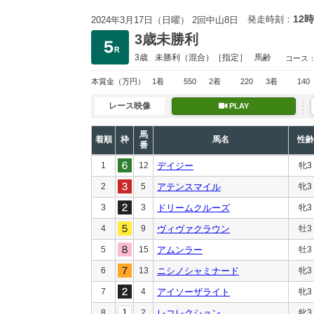
12時
発走時刻：
2024年3月17日（日曜） 2回中山8日
3歳未勝利
3歳
未勝利
（混合）［指定］
馬齢
コース
本賞金
（万円）
1着
550
2着
220
3着
140
レース映像
PLAY
馬
着順
枠
馬名
性齢
番
1
12
デイジー
牝3
2
5
アテンスマイル
牝3
3
3
ドリームクルーズ
牝3
4
9
ヴィヴァクラウン
牡3
5
15
アムンラー
牡3
6
13
ニシノシャミナード
牝3
7
4
アイソーザライト
牝3
8
2
レコレクション
牝3