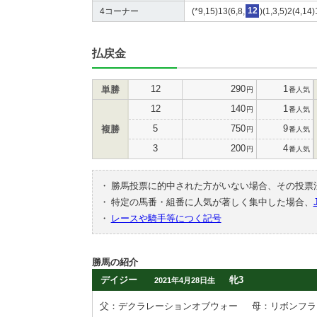
4コーナー
(*9,15)13(6,8,
12
)(1,3,5)2(4,14
払戻金
12
290
1
単勝
円
番人気
12
140
1
円
番人気
5
750
9
複勝
円
番人気
3
200
4
円
番人気
・
勝馬投票に的中された方がいない場合、その投票
・
特定の馬番・組番に人気が著しく集中した場合、
・
レースや騎手等につく記号
勝馬の紹介
デイジー
牝3
2021年4月28日生
父：デクラレーションオブウォー
母：リボンフラ