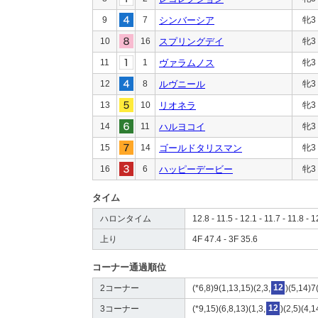
9
7
シンバーシア
牝3
10
16
スプリングデイ
牝3
11
1
ヴァラムノス
牝3
12
8
ルヴニール
牝3
13
10
リオネラ
牝3
14
11
ハルヨコイ
牝3
15
14
ゴールドタリスマン
牝3
16
6
ハッピーデービー
牝3
タイム
ハロンタイム
12.8 - 11.5 - 12.1 - 11.7 - 11.8 - 1
上り
4F 47.4 - 3F 35.6
コーナー通過順位
2コーナー
(*6,8)9(1,13,15)(2,3,
12
)(5,14)7
3コーナー
(*9,15)(6,8,13)(1,3,
12
)(2,5)(4,