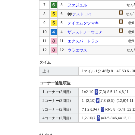
7
8
ファジュル
せん
8
6
デストロイ
せん1
9
5
テイエムタツマキ
牡6
10
4
ザレストノーウェア
牡6
11
11
エクスパートラン
牡9
12
12
ウラエウス
せん
タイム
上り
1マイル 1分 48秒 8 4F 53.6 - 3F
コーナー通過順位
1コーナー(2周目)
1=2-10,
9
(7,3)-8,5,12-4,6,11
2コーナー(2周目)
1=(2,10)
9
,7,3-(8,5)=(12,6)4-11
3コーナー(2周目)
(*1,2)10-(7,
9
)-3-5,8=(6,4)=12,1
4コーナー(2周目)
1,2-10(7,
9
)=3-5-8=6,4=12,11