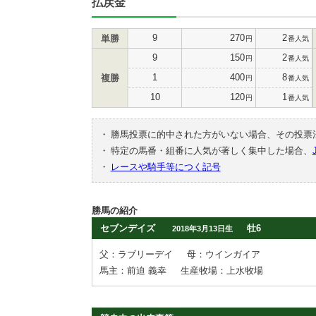
払戻金
9
270
2
単勝
円
番人気
9
150
2
円
番人気
1
400
8
複勝
円
番人気
10
120
1
円
番人気
・
勝馬投票に的中された方がいない場合、その投票
・
特定の馬番・組番に人気が著しく集中した場合、
・
レースや騎手等につく記号
勝馬の紹介
セブンデイズ
牡6
2018年3月13日生
父：ラブリーデイ
母：ウインガイア
馬主：前迫 義幸
生産牧場：上水牧場