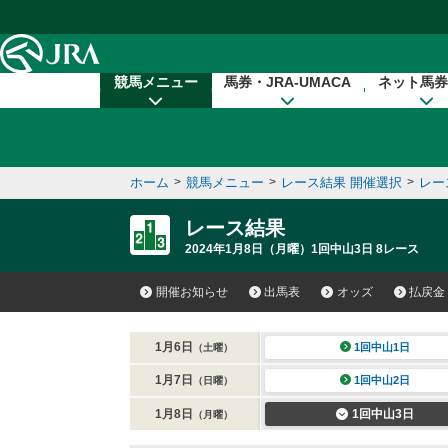
本文へ移動する
競馬メニュー
馬券・JRA-UMACA
ネット馬券
ホーム
>
競馬メニュー
>
レース結果 開催選択
>
レー
レース結果
2024年1月8日（月曜）1回中山3日 8レース
開催お知らせ
出馬表
オッズ
払戻金
1月6日
1回中山1日
（土曜）
1月7日
1回中山2日
（日曜）
1月8日
1回中山3日
（月曜）