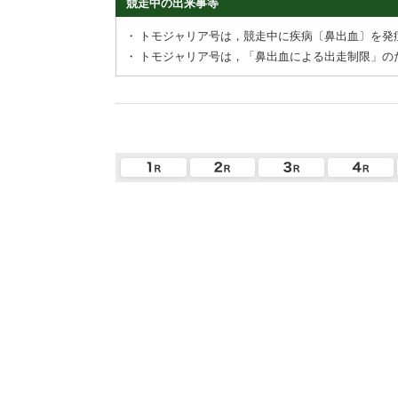
競走中の出来事等
・
トモジャリア号は，競走中に疾病〔鼻出血〕を発
・
トモジャリア号は，「鼻出血による出走制限」の