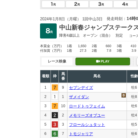
14時
発走時刻：
2024年1月8日（月曜） 1回中山3日
中山新春ジャンプステーク
障害4歳以上
オープン
（混合）
別定
コー
本賞金
（万円）
1着
1,650
2着
660
3着
410
付加賞
（万円）
1着
27.3
2着
7.8
3着
3.9
レース映像
PLAY
馬
着順
枠
馬名
性齢
番
1
9
セブンデイズ
牡6
2
1
ザメイダン
牡8
3
10
ロードトゥフェイム
牡6
4
2
メモリーズオブユー
牡4
5
3
フロールシュタット
牡5
6
7
トモジャリア
牡6