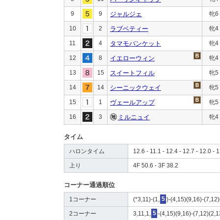
9
9
ジャルジェ
牝6
10
2
ラブベティー
牝4
11
4
タマモバンケット
牝4
12
8
イエローウィン
牝4
13
15
スイートフィル
牝5
14
14
シーニックウェイ
牝5
15
1
ヴェールアップ
牝5
16
3
ミルニュイ
牝4
タイム
ハロンタイム
12.6 - 11.1 - 12.4 - 12.7 - 12.0 - 1
上り
4F 50.6 - 3F 38.2
コーナー通過順位
1コーナー
(*3,11)-(1,
5
)-(4,15)(9,16)-(7,12
2コーナー
3,11,1,
5
-(4,15)(9,16)-(7,12)(2,