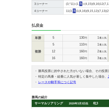
3コーナー
(3,*11)-(1,
5
)-(4,15)(9,16)12(7,1
4コーナー
11(3,
5
)1(4,16)(9,15,12)(7,13)(2
払戻金
5
130
1
単勝
円
番人気
5
110
1
円
番人気
12
160
2
複勝
円
番人気
16
160
3
円
番人気
・
勝馬投票に的中された方がいない場合、その投票
・
特定の馬番・組番に人気が著しく集中した場合、
・
レースや騎手等につく記号
勝馬の紹介
サーマルソアリング
牝3
2020年3月3日生