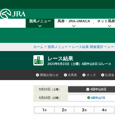
本文へ移動する
競馬メニュー
馬券・JRA-UMACA
ネット馬券
ホーム
>
競馬メニュー
>
レース結果 開催選択
>
レー
レース結果
2023年9月23日（土曜）4回中山6日 12レース
開催お知らせ
出馬表
オッズ
払戻金
9月23日
4回中山6日
（土曜）
9月24日
4回中山7日
（日曜）