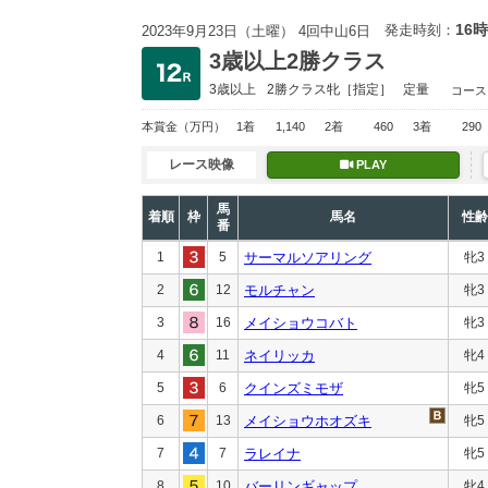
16時
発走時刻：
2023年9月23日（土曜） 4回中山6日
3歳以上2勝クラス
3歳以上
2勝クラス
牝［指定］
定量
コース
本賞金
（万円）
1着
1,140
2着
460
3着
290
レース映像
PLAY
馬
着順
枠
馬名
性齢
番
1
5
サーマルソアリング
牝3
2
12
モルチャン
牝3
3
16
メイショウコバト
牝3
4
11
ネイリッカ
牝4
5
6
クインズミモザ
牝5
6
13
メイショウホオズキ
牝5
7
7
ラレイナ
牝5
8
10
バーリンギャップ
牝4