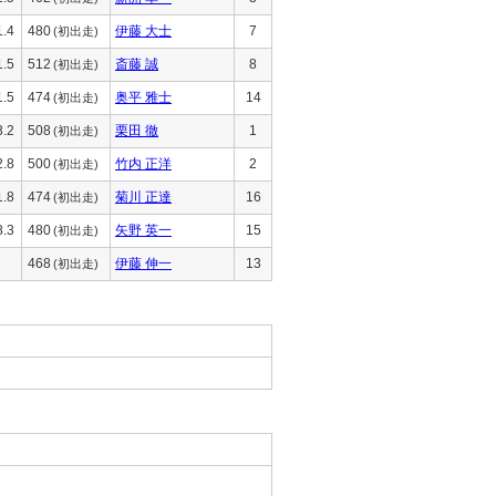
1.4
480
伊藤 大士
7
(初出走)
1.5
512
斎藤 誠
8
(初出走)
1.5
474
奥平 雅士
14
(初出走)
3.2
508
栗田 徹
1
(初出走)
2.8
500
竹内 正洋
2
(初出走)
1.8
474
菊川 正達
16
(初出走)
8.3
480
矢野 英一
15
(初出走)
468
伊藤 伸一
13
(初出走)