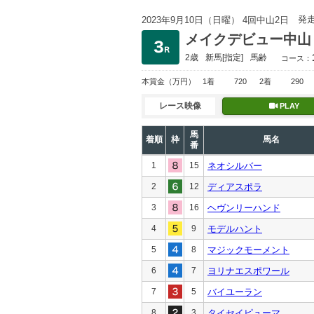
発
2023年9月10日（日曜） 4回中山2日
メイクデビュー中山
2歳
新馬
[指定]
馬齢
コース：
本賞金
（万円）
1着
720
2着
290
レース映像
PLAY
馬
着順
枠
馬名
番
1
15
ネオシルバー
2
12
ディアスポラ
3
16
ヘヴンリーハンド
4
9
モデルハント
5
8
マジックモーメント
6
7
ヨリナエスポワール
7
5
バイユーラン
8
3
タイセイピューマ