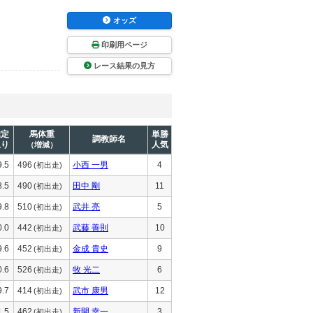
オッズ
印刷用ページ
レース結果の見方
推定
馬体重
単勝
調教師名
上り
人気
（増減）
9.5
496
小西 一男
4
(初出走)
8.5
490
田中 剛
11
(初出走)
9.8
510
武井 亮
5
(初出走)
0.0
442
武藤 善則
10
(初出走)
9.6
452
金成 貴史
9
(初出走)
0.6
526
牧 光二
6
(初出走)
9.7
414
武市 康男
12
(初出走)
1.5
462
新開 幸一
3
(初出走)