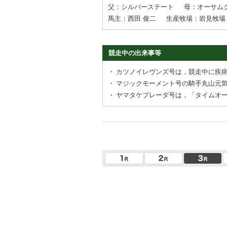
父：シルバーステート
母：オーサム
馬主：西田 俊二
生産牧場：岩見牧場
競走中の出来事等
・
カツノイレヴンズ号は，競走中に疾
・
マジックモーメント号の騎手丸山元
・
ヤマタケプレーダ号は，「タイムオ