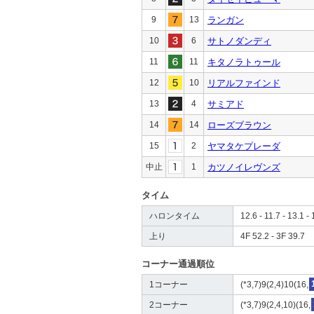
9
13
ランガン
10
6
サトノダンディ
11
11
キタノラトゥール
12
10
リアルファインド
13
4
サミアド
14
14
ローズブラウン
15
2
ヤマタケプレーダ
中止
1
カツノイレヴンズ
タイム
ハロンタイム
12.6 - 11.7 - 13.1 - 
上り
4F 52.2 - 3F 39.7
コーナー通過順位
1コーナー
(*3,7)9(2,4)10(16,
2コーナー
(*3,7)9(2,4,10)(16,