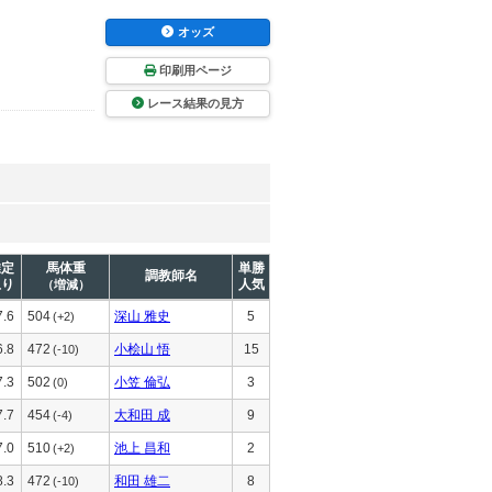
オッズ
印刷用ページ
レース結果の見方
推定
馬体重
単勝
調教師名
上り
人気
（増減）
7.6
504
深山 雅史
5
(+2)
6.8
472
小桧山 悟
15
(-10)
7.3
502
小笠 倫弘
3
(0)
7.7
454
大和田 成
9
(-4)
7.0
510
池上 昌和
2
(+2)
8.3
472
和田 雄二
8
(-10)