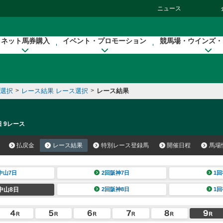
ニュース
ネット馬券購入
イベント・プロモーション
競馬場・ウインズ・
催選択
>
レース結果 レース選択
>
レース結果
日 9レース
払戻金
レース結果
特別レース登録馬
開催日程
馬場
中山7日
2回阪神7日
1回
中山8日
2回阪神8日
1回