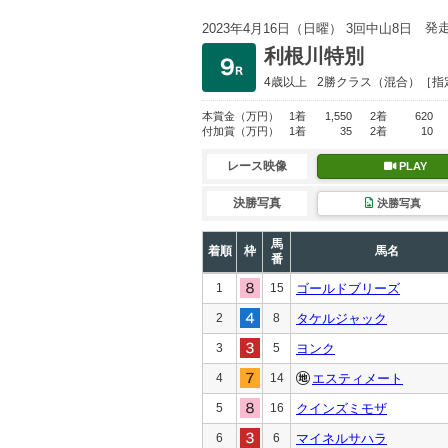
発
2023年4月16日（日曜） 3回中山8日
利根川特別
4歳以上
2勝クラス
（混合）［指
本賞金
（万円）
1着
1,550
2着
620
付加賞
（万円）
1着
35
2着
10
レース映像
PLAY
決勝写真
決勝写真
馬
着順
枠
馬名
番
1
15
ゴールドブリーズ
2
8
タケルジャック
3
5
ヨンク
4
14
エスティメート
5
16
クインズミモザ
6
6
マイネルサハラ