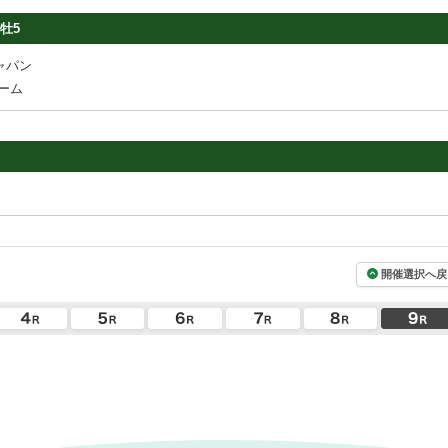
牡5
ャパン
ーム
開催選択へ戻