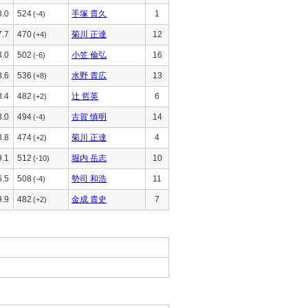
8.0
524
手塚 貴久
1
(-4)
7.7
470
菊川 正達
12
(+4)
8.0
502
小笠 倫弘
16
(-6)
8.6
536
水野 貴広
13
(+8)
8.4
482
辻 哲英
6
(+2)
8.0
494
古賀 慎明
14
(-4)
8.8
474
菊川 正達
4
(+2)
9.1
512
堀内 岳志
10
(-10)
6.5
508
勢司 和浩
11
(-4)
9.9
482
金成 貴史
7
(+2)