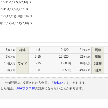
1,10)11-4,12,5,8(7,16)=9
13)11,4,12,5,8,7,16=9
10)(5,12,11)(4,8)(7,16)=9
0)3(5,12)(4,8,11)(7,16)=9
5
4-8
9,120
21
枠連
馬連
番人気
円
番人気
6
8-15
13,820
82
馬単
番人気
円
番人気
15
5-15
1,680
16
ワイド
3連複
番人気
円
番人気
3
5-8
5,650
49
3連単
番人気
円
番人気
合、その投票法に投票された方全員に「
特払い
」をいたします。
中した場合、
JRAプラス10
の対象にならないことがあります。