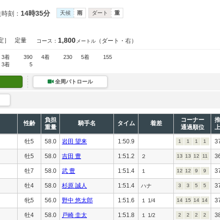
14時35分
走時刻：
天候
雨
ダート
重
1,800
定］
定量
（ダート・右）
コース：
メートル
3着
390
4着
230
5着
155
3着
5
全周パトロール
負担
コーナー
性齢
騎手名
タイム
着差
重量
通過順位
牡5
58.0
岩田 望来
1:50.9
3
1
1
1
1
牡5
58.0
吉田 豊
1:51.2
3
２
13
13
12
11
牡7
58.0
武 豊
1:51.4
3
１
12
12
9
9
牡4
58.0
杉原 誠人
1:51.4
3
ハナ
3
3
5
5
牝5
56.0
野中 悠太郎
1:51.6
3
１ 1/4
14
15
14
14
牡4
58.0
戸崎 圭太
1:51.8
3
１ 1/2
2
2
2
2