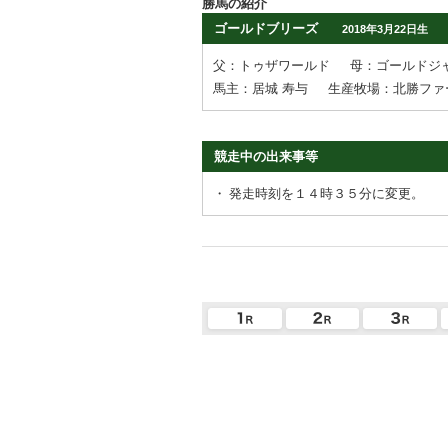
勝馬の紹介
ゴールドブリーズ
2018年3月22日生
父：トゥザワールド
母：ゴールドジ
馬主：居城 寿与
生産牧場：北勝ファ
競走中の出来事等
・
発走時刻を１４時３５分に変更。