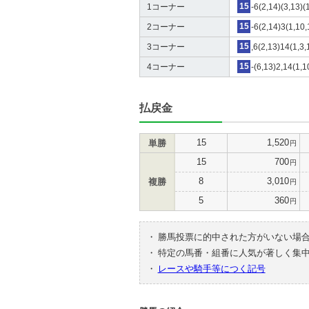
1コーナー
15
-6(2,14)(3,13)(
2コーナー
15
-6(2,14)3(1,10,
3コーナー
15
,6(2,13)14(1,3,
4コーナー
15
-(6,13)2,14(1,1
払戻金
15
1,520
単勝
円
15
700
円
8
3,010
複勝
円
5
360
円
・
勝馬投票に的中された方がいない場
・
特定の馬番・組番に人気が著しく集
・
レースや騎手等につく記号