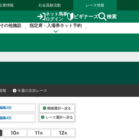
企業情報
社会貢献活動
レース情報
ネット馬券
検索
ビギナーズ
ログイン
その他施設
指定席・入場券ネット予約
情報
今週の注目レース
福島3日
開催選択へ戻る
レース選択へ戻る
福島4日