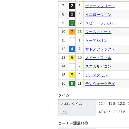
7
3
ヴァーンフリート
8
4
イエローウィン
9
12
スピードソルジャー
10
13
フームスムート
11
1
トーアシオン
12
7
サトノアレックス
13
10
スイートフィル
14
2
スズカルビコン
15
9
デルマタモン
16
11
テンウォークライ
タイム
ハロンタイム
12.4 - 11.8 - 12.3 - 
上り
4F 49.6 - 3F 37.6
コーナー通過順位