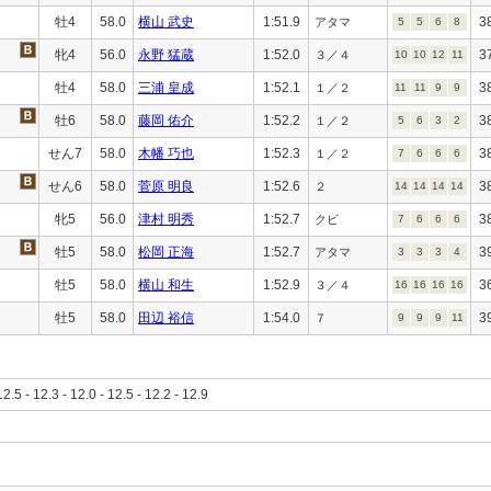
牡4
58.0
横山 武史
1:51.9
3
アタマ
5
5
6
8
牝4
56.0
永野 猛蔵
1:52.0
3
３／４
10
10
12
11
牡4
58.0
三浦 皇成
1:52.1
3
１／２
11
11
9
9
牡6
58.0
藤岡 佑介
1:52.2
3
１／２
5
6
3
2
せん7
58.0
木幡 巧也
1:52.3
3
１／２
7
6
6
6
せん6
58.0
菅原 明良
1:52.6
3
２
14
14
14
14
牝5
56.0
津村 明秀
1:52.7
3
クビ
7
6
6
6
牡5
58.0
松岡 正海
1:52.7
3
アタマ
3
3
3
4
牡5
58.0
横山 和生
1:52.9
3
３／４
16
16
16
16
牡5
58.0
田辺 裕信
1:54.0
3
７
9
9
9
11
12.5 - 12.3 - 12.0 - 12.5 - 12.2 - 12.9