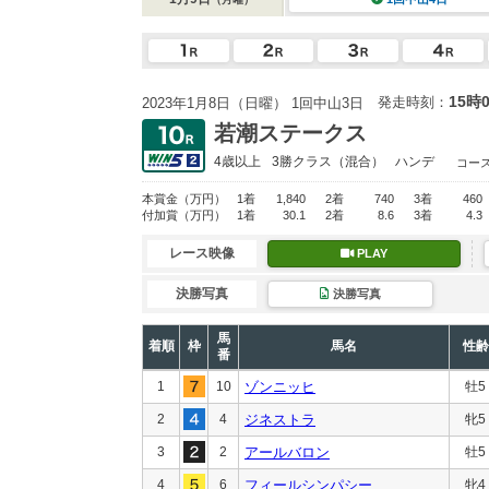
15時
発走時刻：
2023年1月8日（日曜） 1回中山3日
若潮ステークス
4歳以上
3勝クラス
（混合）
ハンデ
コー
本賞金
（万円）
1着
1,840
2着
740
3着
460
付加賞
（万円）
1着
30.1
2着
8.6
3着
4.3
レース映像
PLAY
決勝写真
決勝写真
馬
着順
枠
馬名
性齢
番
1
10
ゾンニッヒ
牡5
2
4
ジネストラ
牝5
3
2
アールバロン
牡5
4
6
フィールシンパシー
牝4