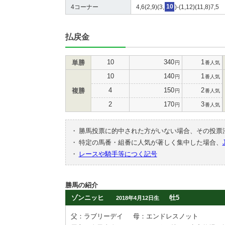
4コーナー
4,6(2,9)(3,
10
)-(1,12)(11,8)7,5
払戻金
10
340
1
単勝
円
番人気
10
140
1
円
番人気
4
150
2
複勝
円
番人気
2
170
3
円
番人気
・
勝馬投票に的中された方がいない場合、その投票
・
特定の馬番・組番に人気が著しく集中した場合、
・
レースや騎手等につく記号
勝馬の紹介
ゾンニッヒ
牡5
2018年4月12日生
父：ラブリーデイ
母：エンドレスノット