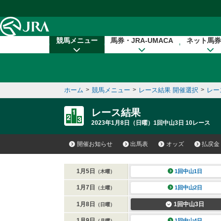
本文へ移動する
競馬メニュー
馬券・JRA-UMACA
ネット馬券
ホーム
>
競馬メニュー
>
レース結果 開催選択
>
レー
レース結果
2023年1月8日（日曜）1回中山3日 10レース
開催お知らせ
出馬表
オッズ
払戻金
1月5日
1回中山1日
（木曜）
1月7日
1回中山2日
（土曜）
1月8日
1回中山3日
（日曜）
1月9日
1回中山4日
（月曜）