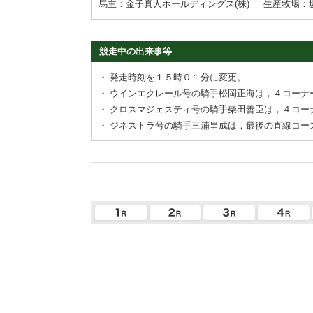
馬主：金子真人ホールディングス(株)
生産牧場：
競走中の出来事等
・
発走時刻を１５時０１分に変更。
・
ウインエクレール号の騎手松岡正海は，４コーナ
・
クロスマジェスティ号の騎手柴田善臣は，４コー
・
ジネストラ号の騎手三浦皇成は，最後の直線コー