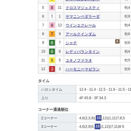
5
11
クロスマジェスティ
牝4
6
1
ヤマニンペダラーダ
牡9
7
12
ウインエクレール
牝4
8
9
アールクインダム
牝6
9
7
シャチ
牡6
10
8
レディバランタイン
牝4
11
5
ユキノファラオ
牡5
12
3
ハーモニーマゼラン
牡6
タイム
ハロンタイム
12.4 - 11.4 - 11.5 - 11.6 - 11.5 - 1
上り
4F 45.8 - 3F 34.3
コーナー通過順位
2コーナー
4,6(2,3,9)(
10
,12)(1,11)7,8,5
3コーナー
4,6(2,9)3,
10
(1,12)(7,11)8-5