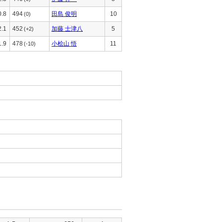
0.8
494
田島 俊明
10
(0)
2.1
452
加藤 士津八
5
(+2)
1.9
478
小桧山 悟
11
(-10)