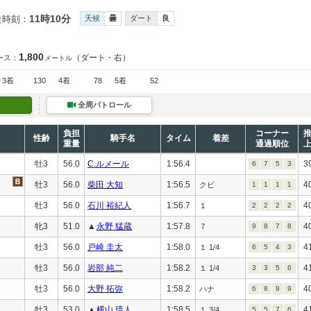
11時10分
走時刻：
天候
曇
ダート
良
1,800
（ダート・右）
ース：
メートル
3着
130
4着
78
5着
52
全周パトロール
負担
コーナー
性齢
騎手名
タイム
着差
重量
通過順位
牡3
56.0
C.ルメール
1:56.4
3
6
7
5
3
牡3
56.0
柴田 大知
1:56.5
4
クビ
1
1
1
1
牡3
56.0
石川 裕紀人
1:56.7
4
１
2
2
2
2
牝3
51.0
▲
永野 猛蔵
1:57.8
4
７
9
8
7
8
牡3
56.0
戸崎 圭太
1:58.0
4
１ 1/4
6
5
4
3
牡3
56.0
岩部 純二
1:58.2
4
１ 1/4
3
3
5
6
牡3
56.0
大野 拓弥
1:58.2
4
ハナ
6
8
9
9
牡3
53.0
▲
横山 琉人
1:58.5
4
１ 3/4
5
5
7
6