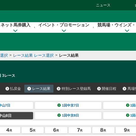
ニュース
ネット馬券購入
イベント・プロモーション
競馬場・ウインズ・
催選択
>
レース結果 レース選択
>
レース結果
日 3レース
払戻金
レース結果
特別レース登録馬
開催日程
馬場
中山7日
1回中京7日
1回
中山8日
1回中京8日
1回