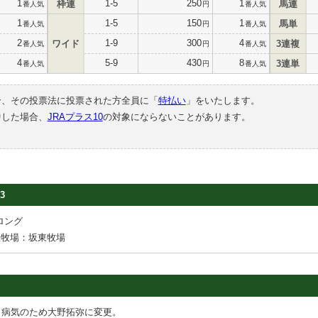
1
1-5
250
1
枠連
馬連
番人気
円
番人気
1
1-5
150
1
馬単
番人気
円
番人気
2
1-9
300
4
ワイド
3連複
番人気
円
番人気
4
5-9
430
8
3連単
番人気
円
番人気
合、その投票法に投票された方全員に「
特払い
」をいたします。
中した場合、
JRAプラス10
の対象にならないことがあります。
3
ロング
産牧場：坂東牧場
，病気のため大野拓弥に変更。