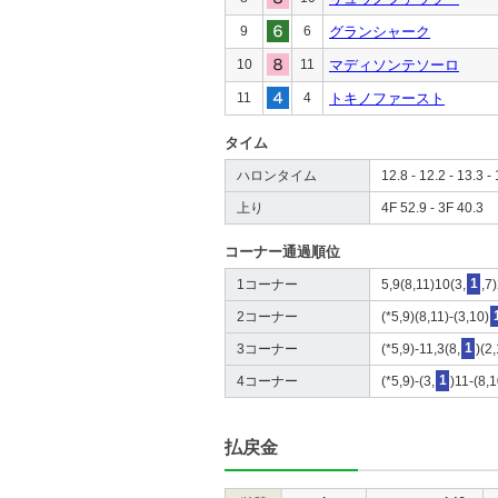
9
6
グランシャーク
10
11
マディソンテソーロ
11
4
トキノファースト
タイム
ハロンタイム
12.8 - 12.2 - 13.3 - 
上り
4F 52.9 - 3F 40.3
コーナー通過順位
1コーナー
5,9(8,11)10(3,
1
,7
2コーナー
(*5,9)(8,11)-(3,10)
3コーナー
(*5,9)-11,3(8,
1
)(2
4コーナー
(*5,9)-(3,
1
)11-(8,
払戻金