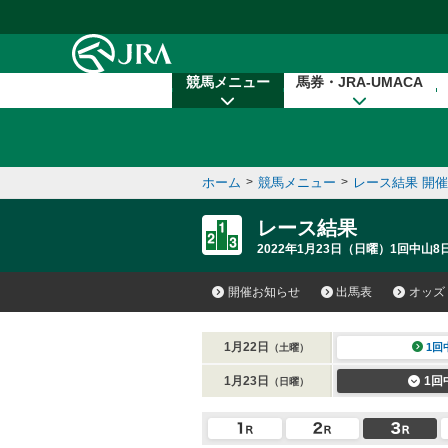
本文へ移動する
競馬メニュー
馬券・JRA-UMACA
ホーム
>
競馬メニュー
>
レース結果 開
レース結果
2022年1月23日（日曜）1回中山8
開催お知らせ
出馬表
オッズ
1月22日
1回
（土曜）
1月23日
1回
（日曜）