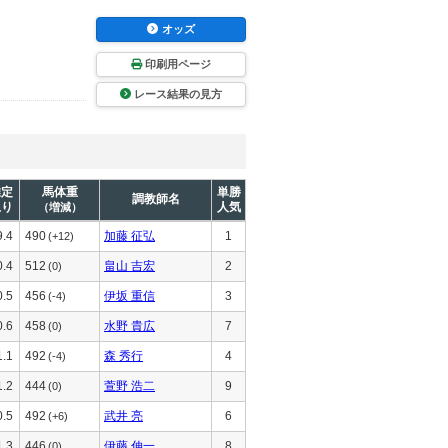
オッズ
印刷用ページ
レース結果の見方
推定
馬体重
単勝
調教師名
上り
人気
（増減）
9.4
490
加藤 征弘
1
(+12)
0.4
512
畠山 吉宏
2
(0)
0.5
456
伊坂 重信
3
(-4)
0.6
458
水野 貴広
7
(0)
1.1
492
森 秀行
4
(-4)
1.2
444
萱野 浩二
9
(0)
0.5
492
武井 亮
6
(+6)
1.3
446
伊藤 伸一
8
(0)