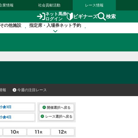
企業情報
社会貢献活動
レース情報
ネット馬券
検索
ビギナーズ
ログイン
その他施設
指定席・入場券ネット予約
情報
今週の注目レース
小倉3日
開催選択へ戻る
レース選択へ戻る
小倉4日