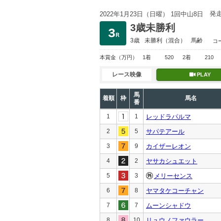
発
2022年1月23日（日曜） 1回中山8日
3歳未勝利
3歳
未勝利
（混合）
馬齢
コ
本賞金
（万円）
1着
520
2着
210
レース映像
PLAY
馬
着順
枠
馬名
番
1
1
レッドラパルマ
2
5
サパテアール
3
9
カイザーレオン
4
2
ヤサカシュエット
5
3
メリーセンス
6
8
ヤマタケコーチャン
7
7
ムーンシャドウ
8
10
リュウノファウラー