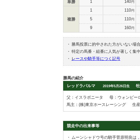
1
140
単勝
円
1
110
円
5
110
複勝
円
9
160
円
・
勝馬投票に的中された方がいない場
・
特定の馬番・組番に人気が著しく集
・
レースや騎手等につく記号
勝馬の紹介
レッドラパルマ
牡
2019年5月26日生
父：イスラボニータ
母：ウォンビー
馬主：(株)東京ホースレーシング
生
競走中の出来事等
・
ムーンシャドウ号の騎手菅原明良は