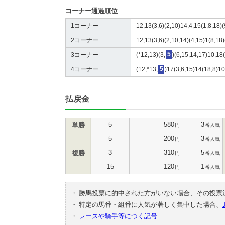
コーナー通過順位
1コーナー
12,13(3,6)(2,10)14,4,15(1,8,18)(
2コーナー
12,13(3,6)(2,10,14)(4,15)1(8,18)
3コーナー
(*12,13)(3,
5
)(6,15,14,17)10,18(
4コーナー
(12,*13,
5
)17(3,6,15)14(18,8)10
払戻金
5
580
3
単勝
円
番人気
5
200
3
円
番人気
3
310
5
複勝
円
番人気
15
120
1
円
番人気
・
勝馬投票に的中された方がいない場合、その投票
・
特定の馬番・組番に人気が著しく集中した場合、
・
レースや騎手等につく記号