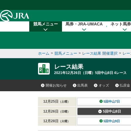
本文へ移動する
競馬メニュー
馬券・JRA-UMACA
ネット馬券
ホーム
>
競馬メニュー
>
レース結果 開催選択
>
レー
レース結果
2021年12月26日（日曜）5回中山8日 4レース
開催お知らせ
出馬表
オッズ
払戻金
12月25日
5回中山7日
（土曜）
12月26日
5回中山8日
（日曜）
12月28日
5回中山9日
（火曜）