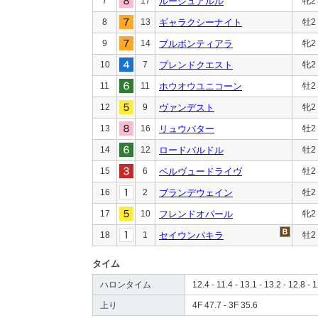
7
17
ルージュアルル
牝2
8
13
ギャラクシーナイト
牡2
9
14
ブルボンティアラ
牝2
10
7
プレンドクエスト
牝2
11
11
ホウオウユニコーン
牡2
12
9
ヴァンデスト
牝2
13
16
リュウバター
牡2
14
12
ロードバルドル
牡2
15
6
ベルヴュードライヴ
牡2
16
2
ブランデウェイン
牡2
17
10
フレンドオパール
牝2
18
1
セイウンパキラ
牡2
タイム
ハロンタイム
12.4 - 11.4 - 13.1 - 13.2 - 12.8 - 1
上り
4F 47.7 - 3F 35.6