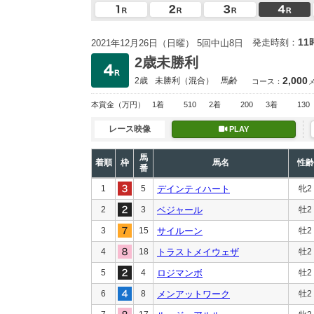
11
発走時刻：
2021年12月26日（日曜） 5回中山8日
2歳未勝利
2,000
2歳
未勝利
（混合）
馬齢
コース：
本賞金
（万円）
1着
510
2着
200
3着
130
レース映像
PLAY
馬
着順
枠
馬名
性齢
番
1
5
デインティハート
牝2
2
3
ベジャール
牡2
3
15
サイルーン
牡2
4
18
トラストメイウェザ
牡2
5
4
ロジマンボ
牡2
6
8
メンアットワーク
牡2