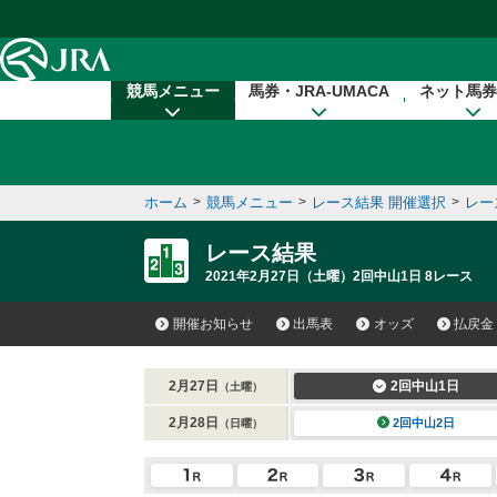
本文へ移動する
競馬メニュー
馬券・JRA-UMACA
ネット馬券
ホーム
>
競馬メニュー
>
レース結果 開催選択
>
レー
レース結果
2021年2月27日（土曜）2回中山1日 8レース
開催お知らせ
出馬表
オッズ
払戻金
2月27日
2回中山1日
（土曜）
2月28日
2回中山2日
（日曜）