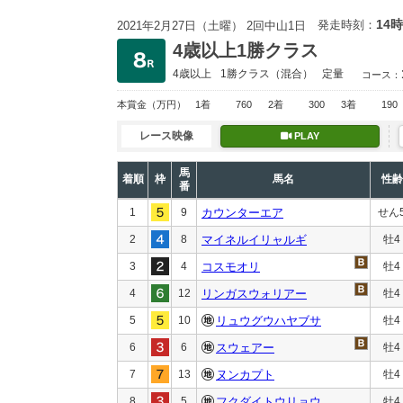
14時
発走時刻：
2021年2月27日（土曜） 2回中山1日
4歳以上1勝クラス
4歳以上
1勝クラス
（混合）
定量
コース：
本賞金
（万円）
1着
760
2着
300
3着
190
レース映像
PLAY
馬
着順
枠
馬名
性齢
番
1
9
カウンターエア
せん
2
8
マイネルイリャルギ
牡4
3
4
コスモオリ
牡4
4
12
リンガスウォリアー
牡4
5
10
リュウグウハヤブサ
牡4
6
6
スウェアー
牡4
7
13
ヌンカプト
牡4
8
5
フクダイトウリョウ
牡4