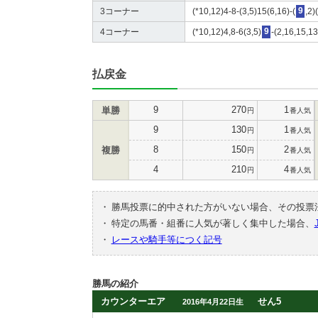
3コーナー
(*10,12)4-8-(3,5)15(6,16)-(
9
,2)
4コーナー
(*10,12)4,8-6(3,5)
9
-(2,16,15,13
払戻金
9
270
1
単勝
円
番人気
9
130
1
円
番人気
8
150
2
複勝
円
番人気
4
210
4
円
番人気
・
勝馬投票に的中された方がいない場合、その投票
・
特定の馬番・組番に人気が著しく集中した場合、
・
レースや騎手等につく記号
勝馬の紹介
カウンターエア
せん5
2016年4月22日生