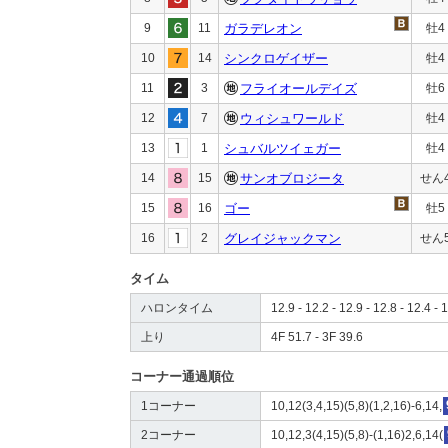
9
11
ガラデレオン
牡4
10
14
シンクロゲイザー
牡4
11
3
フライオールデイズ
牡6
12
7
ウィシュワールド
牡4
13
1
シュバルツイェガー
牡4
14
15
サンオブロジータ
せん
15
16
ゴー
牡5
16
2
グレイジャックマン
せん
タイム
ハロンタイム
12.9 - 12.2 - 12.9 - 12.8 - 12.4 - 
上り
4F 51.7 - 3F 39.6
コーナー通過順位
1コーナー
10,12(3,4,15)(5,8)(1,2,16)-6,14,
2コーナー
10,12,3(4,15)(5,8)-(1,16)2,6,14(