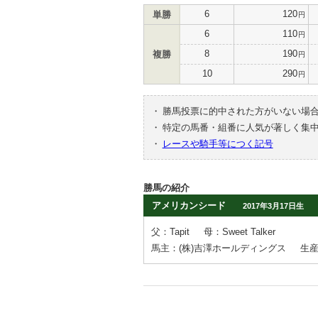
6
120
単勝
円
6
110
円
8
190
複勝
円
10
290
円
・
勝馬投票に的中された方がいない場
・
特定の馬番・組番に人気が著しく集
・
レースや騎手等につく記号
勝馬の紹介
アメリカンシード
2017年3月17日生
父：Tapit
母：Sweet Talker
馬主：(株)吉澤ホールディングス
生産者