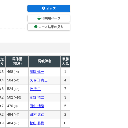
オッズ
印刷用ページ
レース結果の見方
推定
馬体重
単勝
調教師名
上り
人気
（増減）
8.3
468
藤岡 健一
1
(-4)
8.4
504
久保田 貴士
4
(+4)
8.6
524
牧 光二
7
(+8)
8.2
502
萱野 浩二
3
(+10)
9.7
470
田中 清隆
5
(0)
0.2
494
田村 康仁
2
(+4)
9.9
484
松山 将樹
11
(+6)