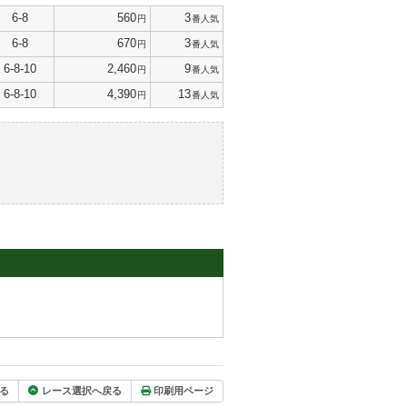
6-8
560
3
円
番人気
6-8
670
3
円
番人気
6-8-10
2,460
9
円
番人気
6-8-10
4,390
13
円
番人気
る
レース選択へ戻る
印刷用ページ