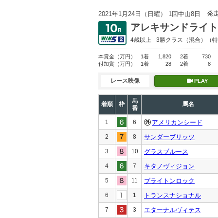
発
2021年1月24日（日曜） 1回中山8日
アレキサンドライト
4歳以上
3勝クラス
（混合）（特
本賞金
（万円）
1着
1,820
2着
730
付加賞
（万円）
1着
28
2着
8
レース映像
PLAY
馬
着順
枠
馬名
番
1
6
アメリカンシード
2
8
サンダーブリッツ
3
10
グラスブルース
4
7
キタノヴィジョン
5
11
ブライトンロック
6
1
トランスナショナル
7
3
エターナルヴィテス