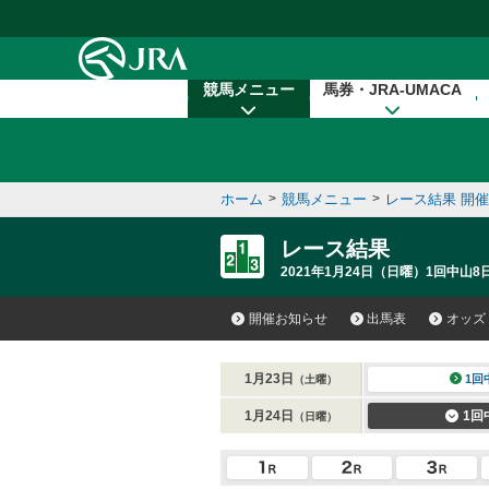
本文へ移動する
競馬メニュー
馬券・JRA-UMACA
ホーム
>
競馬メニュー
>
レース結果 開
レース結果
2021年1月24日（日曜）1回中山8日
開催お知らせ
出馬表
オッズ
1月23日
1回
（土曜）
1月24日
1回
（日曜）