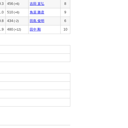
0.3
456
吉田 直弘
8
(+6)
1.0
510
角居 勝彦
9
(+6)
0.8
434
田島 俊明
6
(-2)
1.9
480
田中 剛
10
(+12)