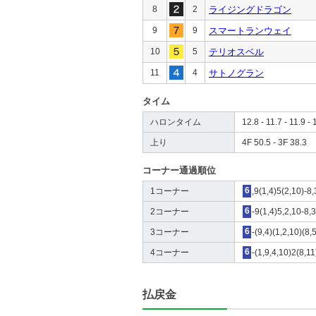
8
2
ライジングドラゴン
9
9
スマートランウェイ
10
5
テリオスベル
11
4
サトノグラン
タイム
ハロンタイム
12.8 - 11.7 - 11.9 - 
上り
4F 50.5 - 3F 38.3
コーナー通過順位
1コーナー
6
,9(1,4)5(2,10)-8,
2コーナー
6
-9(1,4)5,2,10-8,
3コーナー
6
-(9,4)(1,2,10)(8,
4コーナー
6
-(1,9,4,10)2(8,11
払戻金