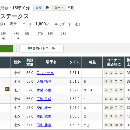
15時10分
走時刻：
天候
曇
ダート
不良
ステークス
1,800
指）
定量
（ダート・右）
コース：
メートル
3着
460
4着
270
5着
182
3着
4
全周パトロール
負担
コーナー
性齢
騎手名
タイム
着差
重量
通過順位
牡4
56.0
C.ルメール
1:51.1
3
1
1
1
1
牡4
56.0
大野 拓弥
1:51.9
3
５
8
8
7
7
牡7
57.0
木幡 巧也
1:52.0
3
３／４
6
7
4
2
牡4
56.0
三浦 皇成
1:52.2
3
１
11
11
11
10
牡7
57.0
柴山 雄一
1:53.2
3
６
10
10
7
7
牡5
57.0
横山 武史
1:53.5
4
２
3
3
4
2
牡5
57.0
田中 勝春
1:53.6
3
クビ
9
9
10
9