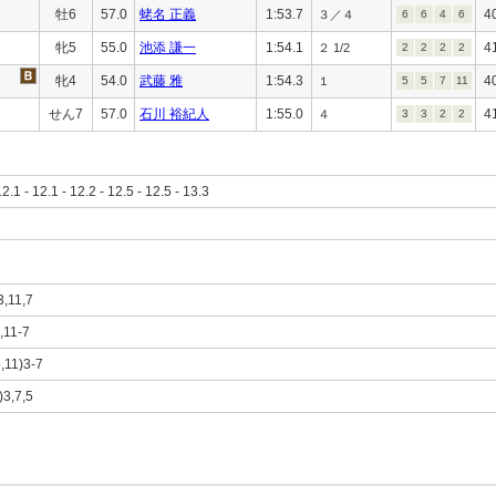
牡6
57.0
蛯名 正義
1:53.7
4
３／４
6
6
4
6
牝5
55.0
池添 謙一
1:54.1
4
２ 1/2
2
2
2
2
牝4
54.0
武藤 雅
1:54.3
4
１
5
5
7
11
せん7
57.0
石川 裕紀人
1:55.0
4
４
3
3
2
2
12.1 - 12.1 - 12.2 - 12.5 - 12.5 - 13.3
3,11,7
3,11-7
5,11)3-7
)3,7,5