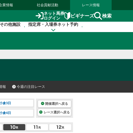
企業情報
社会貢献活動
レース情報
ネット馬券
検索
ビギナーズ
ログイン
その他施設
指定席・入場券ネット予約
情報
今週の注目レース
小倉3日
開催選択へ戻る
レース選択へ戻る
小倉4日