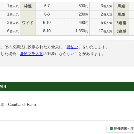
1
6-7
500
3
枠連
馬連
番人気
円
番人気
1
6-8
280
2
馬単
番人気
円
番人気
3
6-10
490
5
ワイド
3連複
番人気
円
番人気
6
8-10
1,350
17
3連単
番人気
円
番人気
合、その投票法に投票された方全員に「
特払い
」をいたします。
中した場合、
JRAプラス10
の対象にならないことがあります。
牡4
：Courtlandt Farm
開催選択へ戻