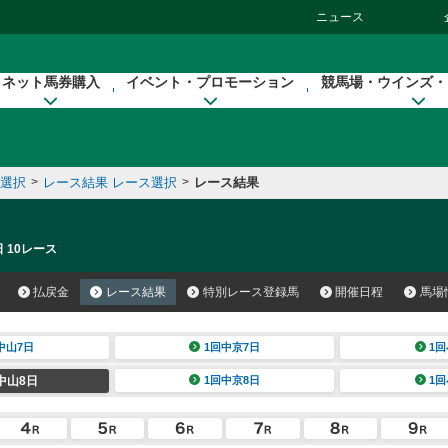
ニュース
ネット馬券購入
イベント・プロモーション
競馬場・ウインズ・
催選択
>
レース結果 レース選択
>
レース結果
 10レース
払戻金
レース結果
特別レース登録馬
開催日程
馬場
中山7日
1回中京7日
1回
中山8日
1回中京8日
1回