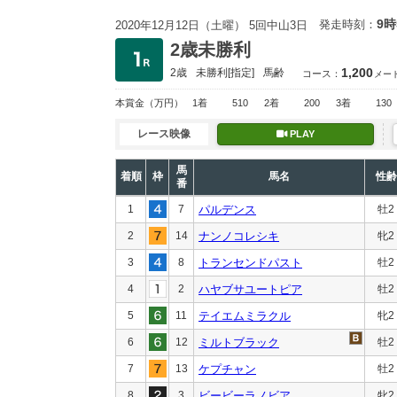
9時
発走時刻：
2020年12月12日（土曜） 5回中山3日
2歳未勝利
1,200
2歳
未勝利
[指定]
馬齢
コース：
メー
本賞金
（万円）
1着
510
2着
200
3着
130
レース映像
PLAY
馬
着順
枠
馬名
性齢
番
1
7
パルデンス
牡2
2
14
ナンノコレシキ
牝2
3
8
トランセンドパスト
牡2
4
2
ハヤブサユートピア
牡2
5
11
テイエムミラクル
牝2
6
12
ミルトブラック
牡2
7
13
ケプチャン
牡2
8
3
ビービーラノビア
牝2