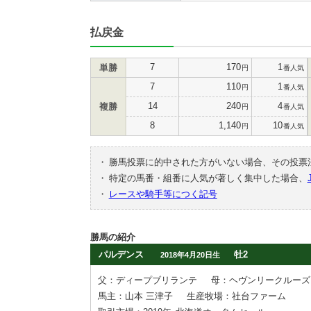
払戻金
7
170
1
単勝
円
番人気
7
110
1
円
番人気
14
240
4
複勝
円
番人気
8
1,140
10
円
番人気
・
勝馬投票に的中された方がいない場合、その投票
・
特定の馬番・組番に人気が著しく集中した場合、
・
レースや騎手等につく記号
勝馬の紹介
パルデンス
牡2
2018年4月20日生
父：ディープブリランテ
母：ヘヴンリークルーズ
馬主：山本 三津子
生産牧場：社台ファーム