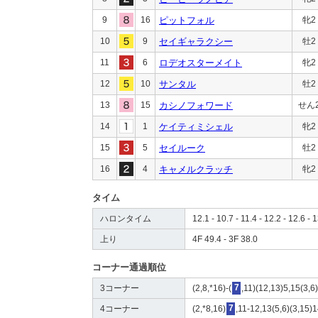
9
16
ピットフォル
牝2
10
9
セイギャラクシー
牡2
11
6
ロデオスターメイト
牝2
12
10
サンタル
牡2
13
15
カシノフォワード
せん
14
1
ケイティミシェル
牝2
15
5
セイルーク
牡2
16
4
キャメルクラッチ
牝2
タイム
ハロンタイム
12.1 - 10.7 - 11.4 - 12.2 - 12.6 - 
上り
4F 49.4 - 3F 38.0
コーナー通過順位
3コーナー
(2,8,*16)-(
7
,11)(12,13)5,15(3,6
4コーナー
(2,*8,16)
7
,11-12,13(5,6)(3,15)