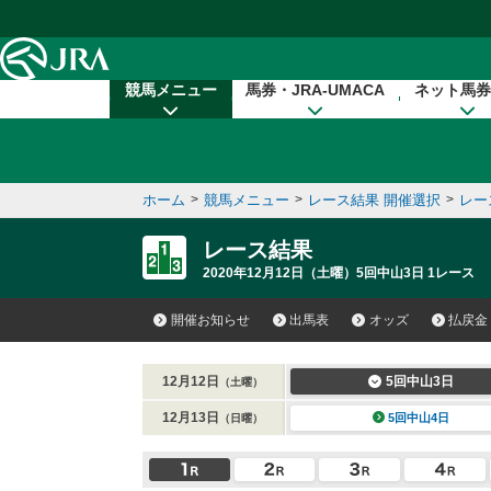
本文へ移動する
競馬メニュー
馬券・JRA-UMACA
ネット馬券
ホーム
>
競馬メニュー
>
レース結果 開催選択
>
レー
レース結果
2020年12月12日（土曜）5回中山3日 1レース
開催お知らせ
出馬表
オッズ
払戻金
12月12日
5回中山3日
（土曜）
12月13日
5回中山4日
（日曜）