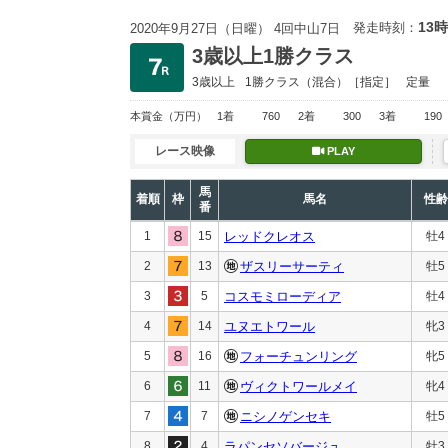
13時
発走時刻：
2020年9月27日（日曜） 4回中山7日
3歳以上1勝クラス
3歳以上
1勝クラス
（混合）［指定］
定量
本賞金
（万円）
1着
760
2着
300
3着
190
レース映像
PLAY
馬
着順
枠
馬名
性齢
番
1
15
レッドクレオス
牡4
2
13
ザスリーサーティ
牡5
3
5
コスモミローディア
牡4
4
14
ユヌエトワール
牝3
5
16
フォーチュンリング
牝5
6
11
ヴィクトワールメイ
牝4
7
7
ニシノゲンセキ
牡5
8
4
ラパンセソバージュ
牡3