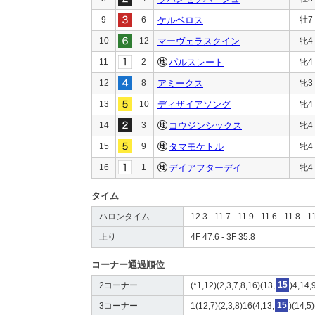
9
6
ケルベロス
牡7
10
12
マーヴェラスクイン
牝4
11
2
パルスレート
牝4
12
8
アミークス
牝3
13
10
ディザイアソング
牝4
14
3
コウジンシックス
牝4
15
9
タマモケトル
牝4
16
1
デイアフターデイ
牝4
タイム
ハロンタイム
12.3 - 11.7 - 11.9 - 11.6 - 11.8 - 1
上り
4F 47.6 - 3F 35.8
コーナー通過順位
2コーナー
(*1,12)(2,3,7,8,16)(13,
15
)4,14,
3コーナー
1(12,7)(2,3,8)16(4,13,
15
)(14,5