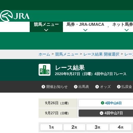
本文へ移動する
競馬メニュー
馬券・JRA-UMACA
ネット馬券
ホーム
>
競馬メニュー
>
レース結果 開催選択
>
レー
レース結果
2020年9月27日（日曜）4回中山7日 7レース
開催お知らせ
出馬表
オッズ
払戻金
9月26日
4回中山6日
（土曜）
9月27日
4回中山7日
（日曜）