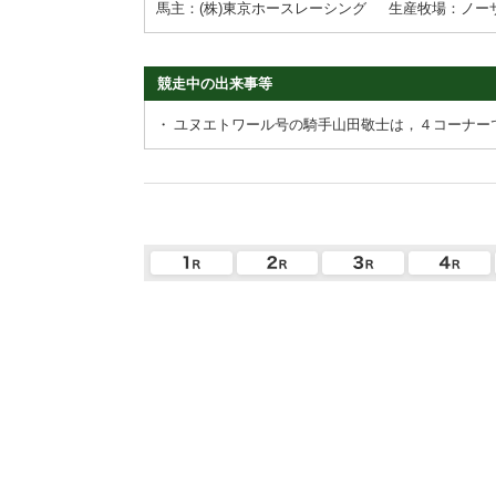
馬主：(株)東京ホースレーシング
生産牧場：ノー
競走中の出来事等
・
ユヌエトワール号の騎手山田敬士は，４コーナー