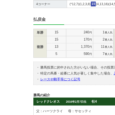
4コーナー
(*12,7)(1,2,3,8)
15
(4,13,16)(14,
払戻金
15
240
1
単勝
円
番人気
15
170
2
円
番人気
13
1,370
11
複勝
円
番人気
5
590
7
円
番人気
・
勝馬投票に的中された方がいない場合、その投票
・
特定の馬番・組番に人気が著しく集中した場合、
・
レースや騎手等につく記号
勝馬の紹介
レッドクレオス
牡4
2016年2月7日生
父：ハーツクライ
母：サセッティ